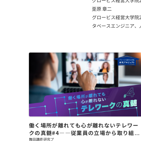
グロービス経営大学院2
栗原 章二
グロービス経営大学院2
タベースエンジニア、
働く場所が離れても心が離れないテレワー
クの真髄#4――従業員の立場から取り組む
べきこと
舞田講師 研究プ