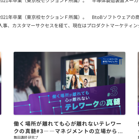
021年卒業（東京校セクションＦ所属）。 半導体製造装置メーカ
021年卒業（東京校セクションＦ所属）。 BtoBソフトウェアの
人事、カスタマーサクセスを経て、現在はプロダクトマーケティン
働く場所が離れても心が離れないテレワー
クの真髄#3――マネジメントの立場から取
り組むべきこと
舞田講師 研究プ