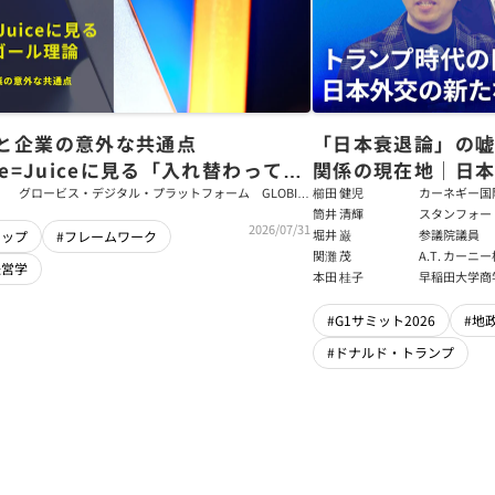
と企業の意外な共通点
「日本衰退論」の
ce=Juiceに見る「入れ替わっても
関係の現在地｜日本
ム」をつくるパス・ゴール理論
戦略【櫛田健児×
グロービス・デジタル・プラットフォーム GLOBIS
櫛田 健児
カーネギー国
学び放題 編集部・コンテンツ開発チーム
ラムディレク
筒井 清輝
スタンフォー
輝】
2026/07/31
大学アジア太
堀井 巌
参議院議員
シップ
#フレームワーク
フェロー
関灘 茂
A.T. カー
経営学
本法人会長
本田 桂子
早稲田大学商
#G1サミット2026
#地
#ドナルド・トランプ