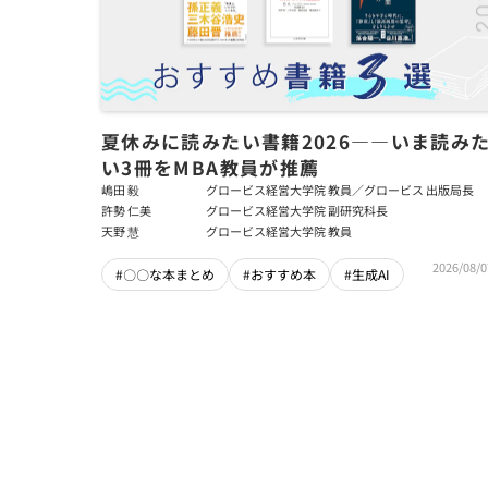
夏休みに読みたい書籍2026――いま読み
い3冊をMBA教員が推薦
嶋田 毅
グロービス経営大学院 教員／グロービス 出版局長
許勢 仁美
グロービス経営大学院 副研究科長
天野 慧
グロービス経営大学院 教員
2026/08/0
#〇〇な本まとめ
#おすすめ本
#生成AI