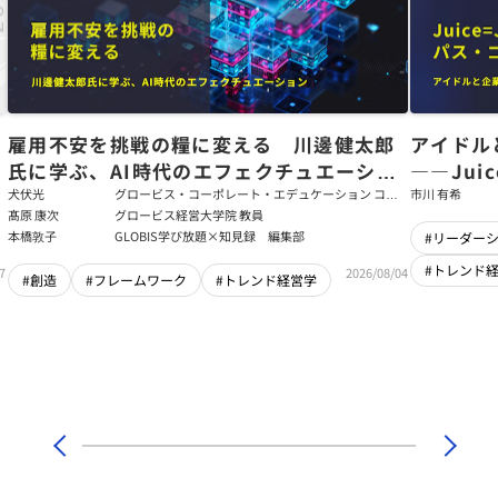
た
雇用不安を挑戦の糧に変える 川邊健太郎
アイドル
氏に学ぶ、AI時代のエフェクチュエーショ
――Jui
ン
強いチー
犬伏光
グロービス・コーポレート・エデュケーション コー
市川 有希
ポレート・ソリューション・チーム コンサルタント
髙原 康次
グロービス経営大学院 教員
本橋敦子
GLOBIS学び放題×知見録 編集部
#リーダー
#トレンド
7
2026/08/04
#創造
#フレームワーク
#トレンド経営学