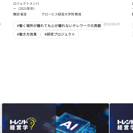
ロジェクトメンバ
ー（2021年卒）
舞田 竜宣
グロービス経営大学院 教員
6
2022/08/25
#働く場所が離れても心が離れないテレワークの真髄
#働き方改革
#研究プロジェクト