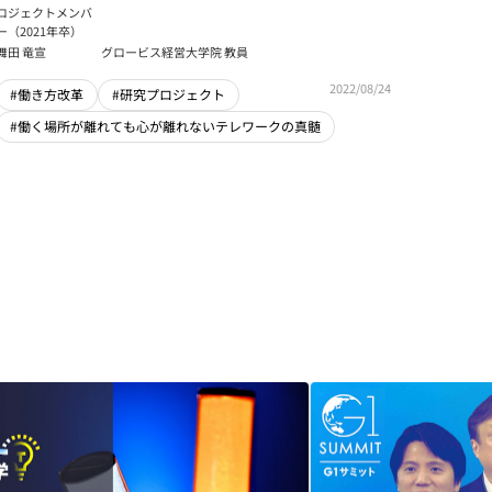
ロジェクトメンバ
ー（2021年卒）
舞田 竜宣
グロービス経営大学院 教員
2022/08/24
#働き方改革
#研究プロジェクト
#働く場所が離れても心が離れないテレワークの真髄