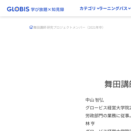
カテゴリ
ラーニングパス
舞田講師 研究プロジェクトメンバー（2021年卒）
舞田講
中山 智弘
グロービス経営大学院
労政部門の業務に従事
林 亨