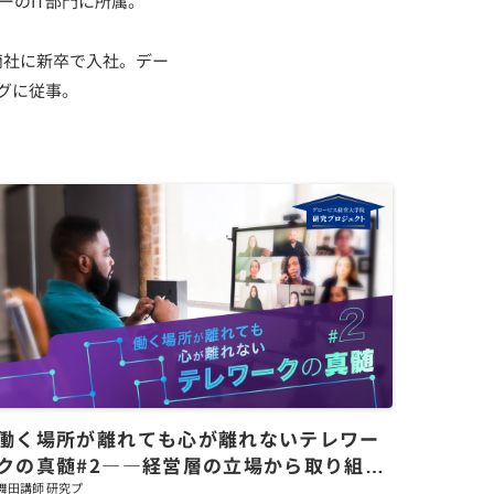
ーのIT部門に所属。
商社に新卒で入社。デー
グに従事。
働く場所が離れても心が離れないテレワー
クの真髄#2――経営層の立場から取り組む
べきこと
舞田講師 研究プ