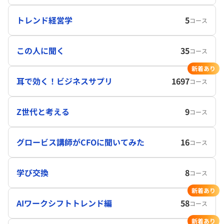
トレンド経営学
5
コース
この人に聞く
35
コース
新着あり
耳で効く！ビジネスサプリ
1697
コース
Z世代と考える
9
コース
グロービス講師がCFOに聞いてみた
16
コース
学び交換
8
コース
新着あり
AIワークシフトトレンド編
58
コース
新着あり