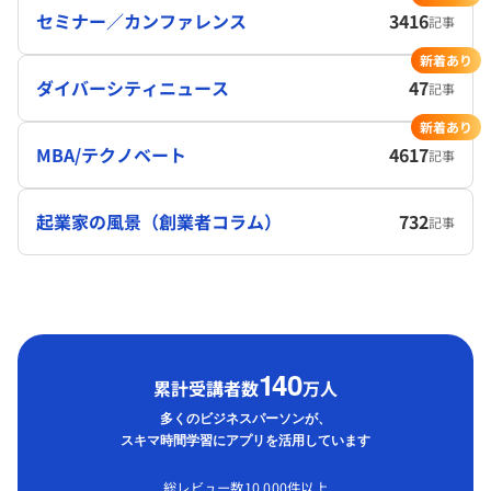
セミナー／カンファレンス
3416
記事
新着あり
ダイバーシティニュース
47
記事
新着あり
MBA/テクノベート
4617
記事
起業家の風景（創業者コラム）
732
記事
1
40
累計受講者数
万人
多くのビジネスパーソンが、
スキマ時間学習にアプリを活用しています
総レビュー数10,000件以上