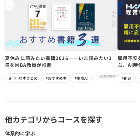
夏休みに読みたい書籍2026――いま読みたい3
雇用不安
冊をMBA教員が推薦
ぶ、AI
2026/08/07
#〇〇な本まとめ
#おすすめ本
#生成AI
#創造
他カテゴリからコースを探す
体系的に学ぶ