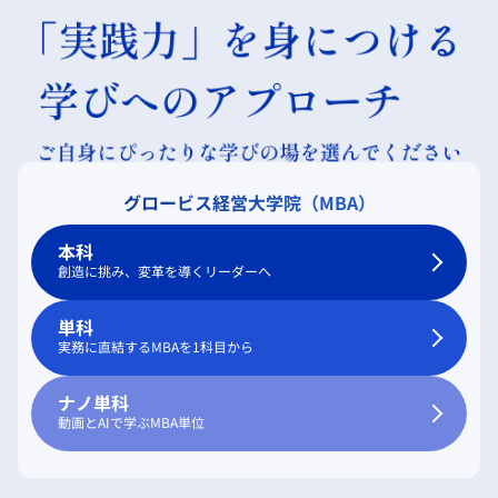
グロービス経営大学院（MBA）
本科
創造に挑み、変革を導くリーダーへ
単科
実務に直結するMBAを1科目から
ナノ単科
動画とAIで学ぶMBA単位