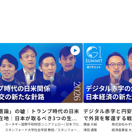
退論」の嘘｜トランプ時代の日米
デジタル赤字と円
在地｜日本が取るべき3つの生存
で外貨を奪還する
田健児×関灘茂×堀井巌×筒井清
る真の条件
カーネギー国際平和財団 シニアフェロー/ 日本プログ
唐鎌 大輔
株式会社みず
ラムディレクター
ト
スタンフォード大学社会学部 教授／スタンフォード
津田 通隆
経済産業省 大