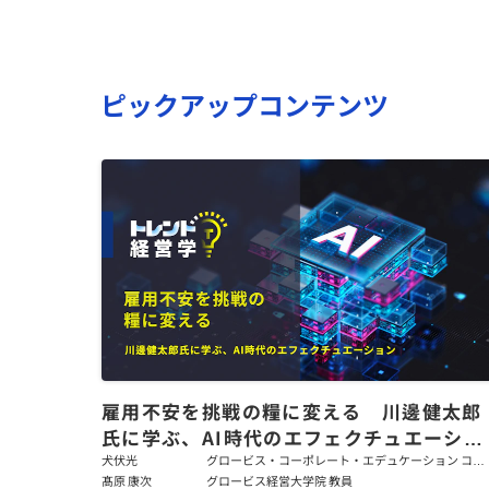
ピックアップコンテンツ
雇用不安を挑戦の糧に変える 川邊健太郎
氏に学ぶ、AI時代のエフェクチュエーショ
ン
犬伏光
グロービス・コーポレート・エデュケーション コー
ポレート・ソリューション・チーム コンサルタント
髙原 康次
グロービス経営大学院 教員