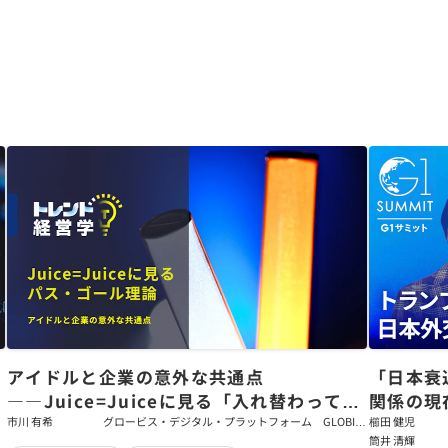
アイドルと企業の意外な共通点
「日本衰
――Juice=Juiceに見る「入れ替わっても
関係の現
強いチーム」をつくるパス・ゴール理論
戦略【櫛
市川 有希
グロービス・デジタル・プラットフォーム GLOBIS
櫛田 健児
学び放題 編集部・コンテンツ開発チーム
筒井 清輝