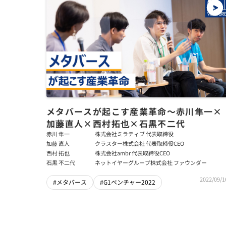
メタバースが起こす産業革命～赤川隼一×
加藤直人×西村拓也×石黒不二代
赤川 隼一
株式会社ミラティブ 代表取締役
加藤 直人
クラスター株式会社 代表取締役CEO
西村 拓也
株式会社ambr 代表取締役CEO
石黒 不二代
ネットイヤーグループ株式会社 ファウンダー
2022/09/1
#メタバース
#G1ベンチャー2022