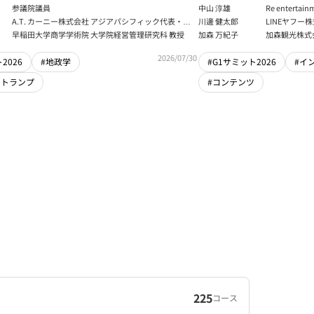
大学アジア太平洋研究センター 所長／東京財団 名誉
デジタル経済
参議院議員
中山 淳雄
Re enter
フェロー
報処理推進機
講師／Plott
A.T. カーニー株式会社 アジアパシフィック代表・日
川邊 健太郎
LINEヤフー
センター 情報分
本法人会長
早稲田大学商学学術院 大学院経営管理研究科 教授
加森 万紀子
加森観光株式
任者
2026/07/30
2026
#地政学
#G1サミット2026
#イ
・トランプ
#コンテンツ
225
コース