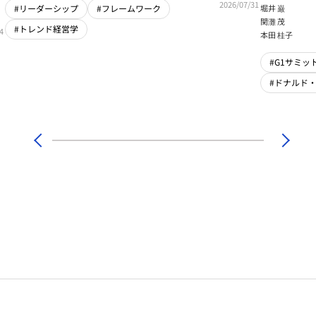
輝】
2026/07/31
堀井 巌
#リーダーシップ
#フレームワーク
関灘 茂
#トレンド経営学
4
本田 桂子
#G1サミット
#ドナルド