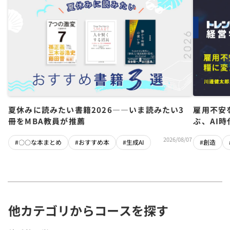
夏休みに読みたい書籍2026――いま読みたい3
雇用不安
冊をMBA教員が推薦
ぶ、AI
2026/08/07
#〇〇な本まとめ
#おすすめ本
#生成AI
#創造
他カテゴリからコースを探す