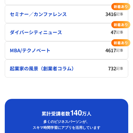
新着あり
セミナー／カンファレンス
3416
記事
新着あり
ダイバーシティニュース
47
記事
新着あり
MBA/テクノベート
4617
記事
起業家の風景（創業者コラム）
732
記事
1
40
累計受講者数
万人
多くのビジネスパーソンが、
スキマ時間学習にアプリを活用しています