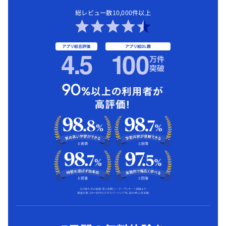
総レビュー数10,000件以上
アプリ総合評価
アプリ総DL数
4.5
1
00
万件
突破