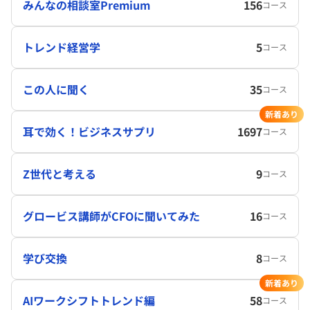
みんなの相談室Premium
156
コース
トレンド経営学
5
コース
この人に聞く
35
コース
新着あり
耳で効く！ビジネスサプリ
1697
コース
Z世代と考える
9
コース
グロービス講師がCFOに聞いてみた
16
コース
学び交換
8
コース
新着あり
AIワークシフトトレンド編
58
コース