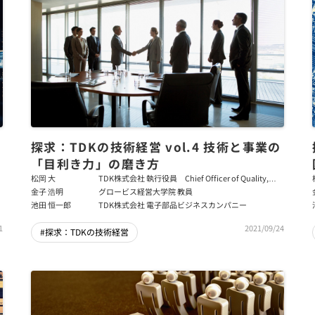
探求：TDKの技術経営 vol.4 技術と事業の
「目利き力」の磨き方
松岡 大
TDK株式会社 執行役員 Chief Officer of Quality,
Safety & Environment
金子 浩明
グロービス経営大学院 教員
池田 恒一郎
TDK株式会社 電子部品ビジネスカンパニー
1
2021/09/24
#探求：TDKの技術経営