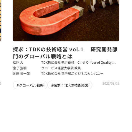
探求：TDKの技術経営 vol.1 研究開発部
門のグローバル戦略とは
松岡 大
TDK株式会社 執行役員 Chief Officer of Quality,
Safety & Environment
金子 浩明
グロービス経営大学院 教員
池田 恒一郎
TDK株式会社 電子部品ビジネスカンパニー
2021/09/01
0
#グローバル戦略
#探求：TDKの技術経営