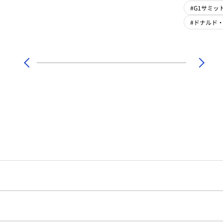
#G1サミット
#ドナルド