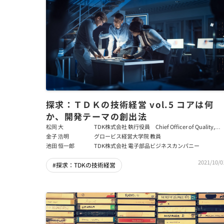
探求：ＴＤＫの技術経営 vol.5 コアは何
か、開発テーマの創出法
松岡 大
TDK株式会社 執行役員 Chief Officer of Quality,
Safety & Environment
金子 浩明
グロービス経営大学院 教員
池田 恒一郎
TDK株式会社 電子部品ビジネスカンパニー
2021/10/0
#探求：TDKの技術経営