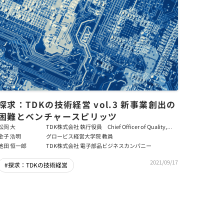
探求：TDKの技術経営 vol.3 新事業創出の
困難とベンチャースピリッツ
松岡 大
TDK株式会社 執行役員 Chief Officer of Quality,
Safety & Environment
金子 浩明
グロービス経営大学院 教員
池田 恒一郎
TDK株式会社 電子部品ビジネスカンパニー
2021/09/17
#探求：TDKの技術経営