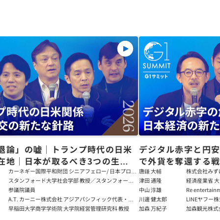
退論」の嘘｜トランプ時代の日米
デジタル赤字と円
在地｜日本が取るべき3つの生存
で外貨を奪還する
田健児×関灘茂×堀井巌×筒井清
る真の条件
カーネギー国際平和財団 シニアフェロー/ 日本プログ
唐鎌 大輔
株式会社みず
ラムディレクター
ト
スタンフォード大学社会学部 教授／スタンフォード
津田 通隆
経済産業省 大
大学アジア太平洋研究センター 所長／東京財団 名誉
デジタル経済
参議院議員
中山 淳雄
Re enter
フェロー
報処理推進機
講師／Plott
A.T. カーニー株式会社 アジアパシフィック代表・日
川邊 健太郎
LINEヤフー
センター 情報分
本法人会長
早稲田大学商学学術院 大学院経営管理研究科 教授
加森 万紀子
加森観光株式
任者