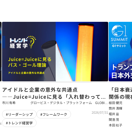
アイドルと企業の意外な共通点
「日本衰
――Juice=Juiceに見る「入れ替わっても
関係の現
強いチーム」をつくるパス・ゴール理論
戦略【櫛
市川 有希
グロービス・デジタル・プラットフォーム GLOBIS
櫛田 健児
学び放題 編集部・コンテンツ開発チーム
筒井 清輝
輝】
2026/07/31
堀井 巌
#リーダーシップ
#フレームワーク
関灘 茂
#トレンド経営学
4
本田 桂子