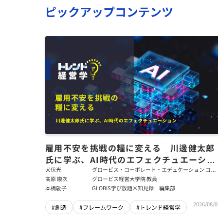
ピックアップコンテンツ
雇用不安を挑戦の糧に変える 川邊健太郎
氏に学ぶ、AI時代のエフェクチュエーショ
ン
犬伏光
グロービス・コーポレート・エデュケーション コー
ポレート・ソリューション・チーム コンサルタント
髙原 康次
グロービス経営大学院 教員
本橋敦子
GLOBIS学び放題×知見録 編集部
2026/08/0
#創造
#フレームワーク
#トレンド経営学