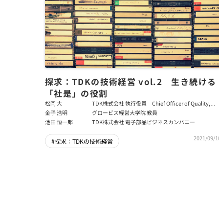
探求：TDKの技術経営 vol.2 生き続ける
「社是」の役割
松岡 大
TDK株式会社 執行役員 Chief Officer of Quality,
Safety & Environment
金子 浩明
グロービス経営大学院 教員
池田 恒一郎
TDK株式会社 電子部品ビジネスカンパニー
2021/09/1
#探求：TDKの技術経営