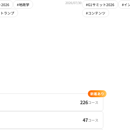
2026/07/30
2026
#地政学
#G1サミット2026
#イ
・トランプ
#コンテンツ
新着あり
226
コース
47
コース