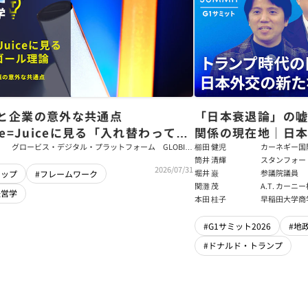
と企業の意外な共通点
「日本衰退論」の
ce=Juiceに見る「入れ替わっても
関係の現在地｜日本
ム」をつくるパス・ゴール理論
戦略【櫛田健児×
グロービス・デジタル・プラットフォーム GLOBIS
櫛田 健児
カーネギー国
学び放題 編集部・コンテンツ開発チーム
ラムディレク
筒井 清輝
スタンフォー
輝】
2026/07/31
大学アジア太
堀井 巌
参議院議員
シップ
#フレームワーク
フェロー
関灘 茂
A.T. カー
経営学
本法人会長
本田 桂子
早稲田大学商
#G1サミット2026
#地
#ドナルド・トランプ