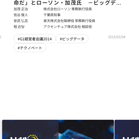
命だ」とローソン・加茂氏 －ビッグデー
タ狂想曲からリアルへの戦略（前編）
加茂 正治
株式会社ローソン 専務執行役員
熊谷 俊人
千葉県知事
安武 弘晃
楽天株式会社取締役 常務執行役員
程 近智
アクセンチュア株式会社 相談役
5
2015/02/04
#G1経営者会議2014
#ビッグデータ
#テクノベート