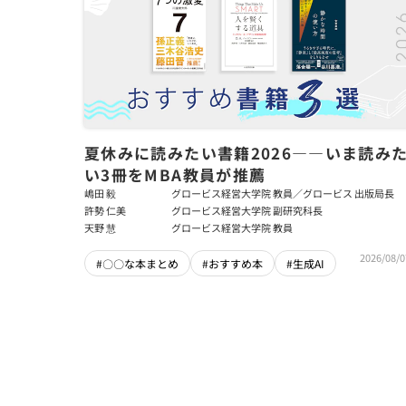
夏休みに読みたい書籍2026――いま読み
い3冊をMBA教員が推薦
嶋田 毅
グロービス経営大学院 教員／グロービス 出版局長
許勢 仁美
グロービス経営大学院 副研究科長
天野 慧
グロービス経営大学院 教員
2026/08/0
#〇〇な本まとめ
#おすすめ本
#生成AI