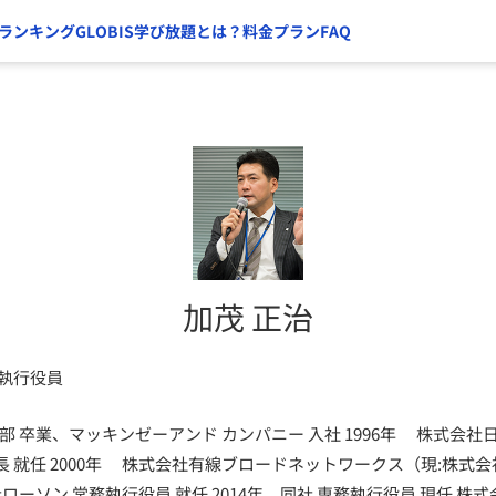
ランキング
GLOBIS学び放題とは？
料金プラン
FAQ
加茂 正治
務執行役員
学部 卒業、マッキンゼーアンド カンパニー 入社 1996年 株式会
 就任 2000年 株式会社有線ブロードネットワークス（現:株式会
社ローソン 常務執行役員 就任 2014年 同社 専務執行役員 現任 株