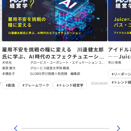
た
雇用不安を挑戦の糧に変える 川邊健太郎
アイドル
氏に学ぶ、AI時代のエフェクチュエーショ
――Jui
ン
強いチー
犬伏光
グロービス・コーポレート・エデュケーション コー
市川 有希
ポレート・ソリューション・チーム コンサルタント
髙原 康次
グロービス経営大学院 教員
本橋敦子
GLOBIS学び放題×知見録 編集部
#リーダー
#トレンド
7
2026/08/04
#創造
#フレームワーク
#トレンド経営学