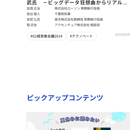
武氏 －ビッグデータ狂想曲からリアルへ
の戦略（後編）
加茂 正治
株式会社ローソン 専務執行役員
熊谷 俊人
千葉県知事
安武 弘晃
楽天株式会社取締役 常務執行役員
程 近智
アクセンチュア株式会社 相談役
2015/02/0
#G1経営者会議2014
#テクノベート
ピックアップコンテンツ