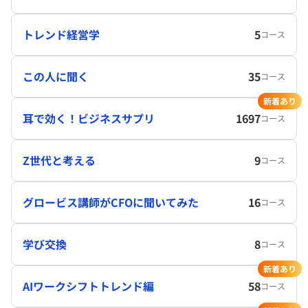
トレンド経営学
5
コース
この人に聞く
35
コース
新着あり
耳で効く！ビジネスサプリ
1697
コース
Z世代と考える
9
コース
グロービス講師がCFOに聞いてみた
16
コース
学び交換
8
コース
新着あり
AIワークシフトトレンド編
58
コース