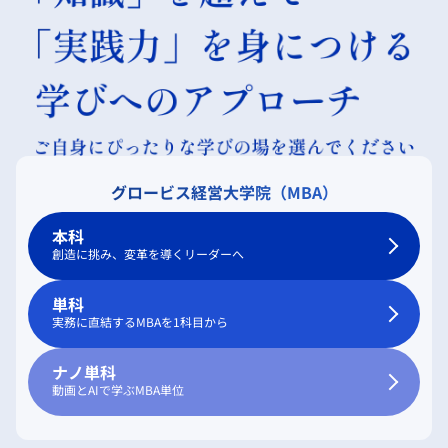
グロービス経営大学院（MBA）
本科
創造に挑み、変革を導くリーダーへ
単科
実務に直結するMBAを1科目から
ナノ単科
動画とAIで学ぶMBA単位