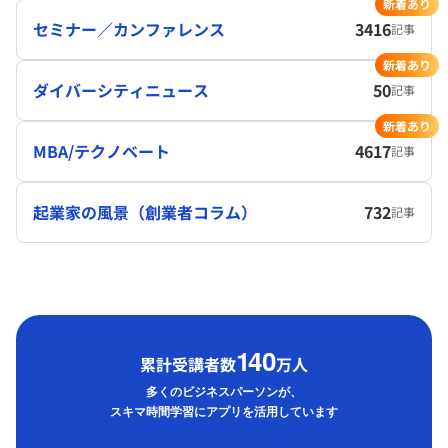
新着あり
セミナー／カンファレンス
3416
記事
新着あり
ダイバーシティニュース
50
記事
新着あり
MBA/テクノベート
4617
記事
起業家の風景（創業者コラム）
732
記事
1
40
累計受講者数
万人
多くのビジネスパーソンが、
スキマ時間学習にアプリを活用しています