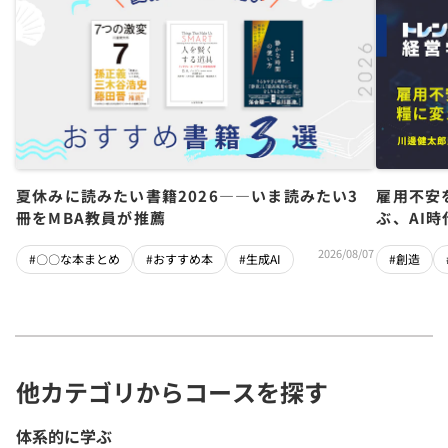
夏休みに読みたい書籍2026――いま読みたい3
雇用不安
冊をMBA教員が推薦
ぶ、AI
2026/08/07
#〇〇な本まとめ
#おすすめ本
#生成AI
#創造
他カテゴリからコースを探す
体系的に学ぶ