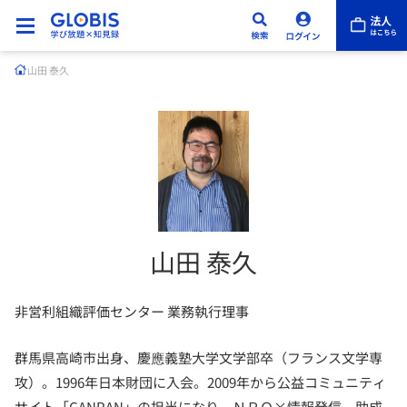
山田 泰久
山田 泰久
非営利組織評価センター 業務執行理事
群馬県高崎市出身、慶應義塾大学文学部卒（フランス文学専
攻）。1996年日本財団に入会。2009年から公益コミュニティ
サイト「CANPAN」の担当になり、ＮＰＯ×情報発信、助成