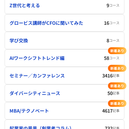
Z世代と考える
9
コース
グロービス講師がCFOに聞いてみた
16
コース
学び交換
8
コース
新着あり
AIワークシフトトレンド編
58
コース
新着あり
セミナー／カンファレンス
3416
記事
新着あり
ダイバーシティニュース
50
記事
新着あり
MBA/テクノベート
4617
記事
起業家の風景（創業者コラム）
732
記事