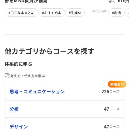
冊をMBA教員が推薦
ぶ、AI
2026/08/07
#〇〇な本まとめ
#おすすめ本
#生成AI
#創造
他カテゴリからコースを探す
体系的に学ぶ
考え方・伝え方を学ぶ
新着あり
思考・コミュニケーション
226
コース
分析
47
コース
デザイン
47
コース