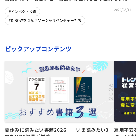
べきか〜鵜尾雅隆×桂大介×山田泰久×山中礼二
2020/08/14
#インパクト投資
#KIBOWをつなぐソーシャルベンチャーたち
ピックアップコンテンツ
夏休みに読みたい書籍2026――いま読みたい3
雇用不安