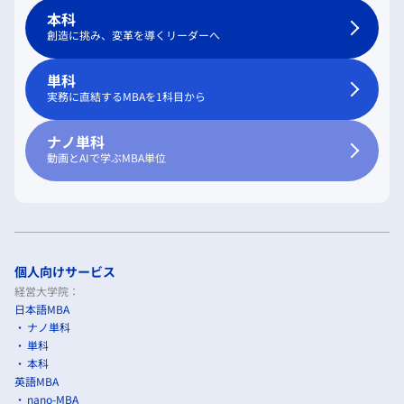
本科
創造に挑み、変革を導くリーダーへ
単科
実務に直結するMBAを1科目から
ナノ単科
動画とAIで学ぶMBA単位
個人向けサービス
経営大学院：
日本語MBA
ナノ単科
単科
本科
英語MBA
nano-MBA