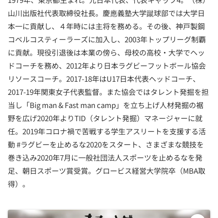
山川出版社代表取締役社長。慶應義塾大学蹴球部では大学日
本一に貢献し、４年時には主将を務める。その後、神戸製鋼
コベルコスティーラーズに加入し、2003年トップリーグ制覇
に貢献。現役引退後は本業の傍ら、母校の高校・大学でヘッ
ドコーチを務め、2012年より日本ラグビーフットボール協会
リソースコーチ。2017-18年はU17日本代表ヘッドコーチ、
2017-19年関東女子代表監督。また協会ではタレント発掘を担
当し「Big man & Fast man camp」を立ち上げ人材発掘の裾
野を広げ2020年よりTID（タレント発掘）マネージャーに就
任。2019年コロナ禍で苦戦する学生アスリートを支援する活
動 #ラグビーを止めるな2020をスタート、さまざまな競技を
巻き込み2020年7月に一般社団法人スポーツを止めるなを発
足、朝日スポーツ賞受賞。グロービス経営大学院卒（MBA取
得）。