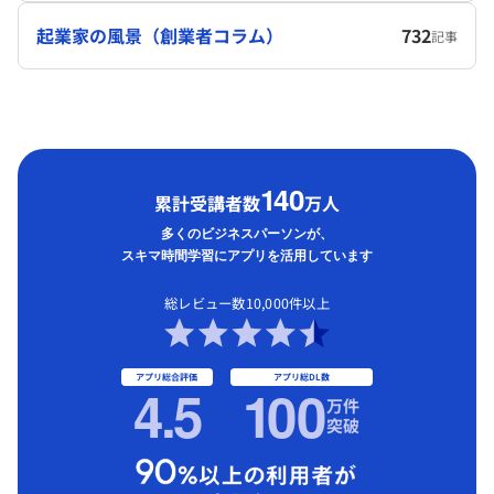
起業家の風景（創業者コラム）
732
記事
1
40
累計受講者数
万人
多くのビジネスパーソンが、
スキマ時間学習にアプリを活用しています
総レビュー数10,000件以上
アプリ総合評価
アプリ総DL数
4.5
1
00
万件
突破