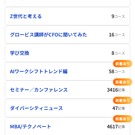
Z世代と考える
9
コース
グロービス講師がCFOに聞いてみた
16
コース
学び交換
8
コース
新着あり
AIワークシフトトレンド編
58
コース
新着あり
セミナー／カンファレンス
3416
記事
新着あり
ダイバーシティニュース
47
記事
新着あり
MBA/テクノベート
4617
記事