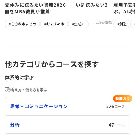
夏休みに読みたい書籍2026――いま読みたい3
雇用不安
冊をMBA教員が推薦
ぶ、AI
2026/08/07
#〇〇な本まとめ
#おすすめ本
#生成AI
#創造
他カテゴリからコースを探す
体系的に学ぶ
考え方・伝え方を学ぶ
新着あり
思考・コミュニケーション
226
コース
分析
47
コース