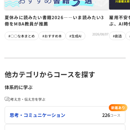
夏休みに読みたい書籍2026――いま読みたい3
雇用不安
冊をMBA教員が推薦
ぶ、AI
2026/08/07
#〇〇な本まとめ
#おすすめ本
#生成AI
#創造
他カテゴリからコースを探す
体系的に学ぶ
考え方・伝え方を学ぶ
新着あり
思考・コミュニケーション
226
コース