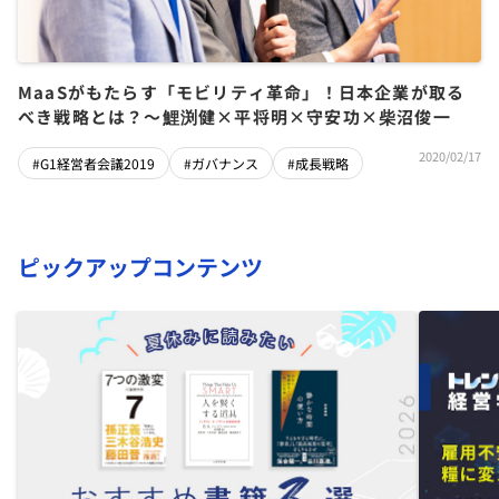
MaaSがもたらす「モビリティ革命」！日本企業が取る
べき戦略とは？～鯉渕健×平将明×守安功×柴沼俊一
2020/02/17
#G1経営者会議2019
#ガバナンス
#成長戦略
ピックアップコンテンツ