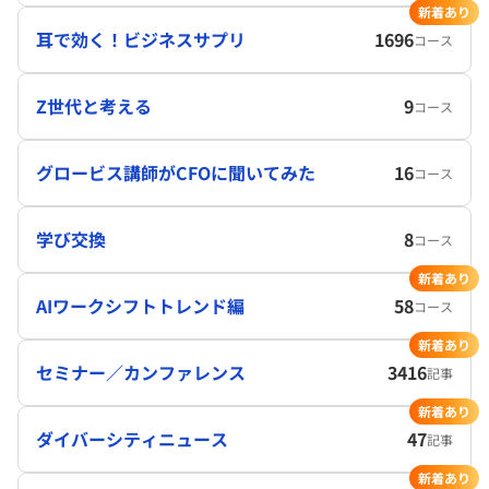
新着あり
耳で効く！ビジネスサプリ
1696
コース
Z世代と考える
9
コース
グロービス講師がCFOに聞いてみた
16
コース
学び交換
8
コース
新着あり
AIワークシフトトレンド編
58
コース
新着あり
セミナー／カンファレンス
3416
記事
新着あり
ダイバーシティニュース
47
記事
新着あり