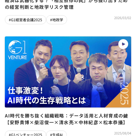
経済は武器化する？「相互依存の罠」から抜け出すため
の経営判断と地政学リスク管理
2026/03/02
#G1経営者会議2025
#地政学
AI時代を勝ち抜く組織戦略：データ活用と人材育成の鍵
【安野貴博×柴沼俊一×清水亮×中林紀彦×松本恭攝】
2025/08/04
#G1ベンチャー2025
#生成AI