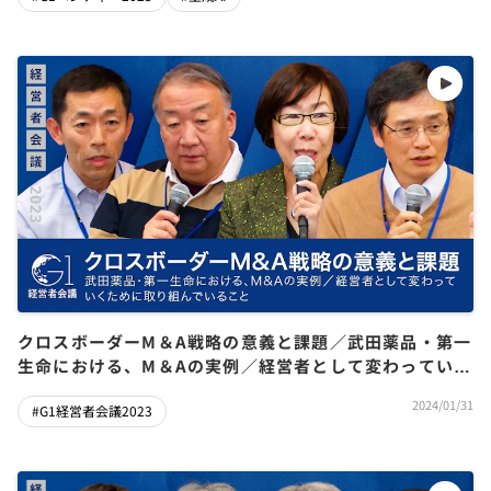
クロスボーダーM＆A戦略の意義と課題／武田薬品・第一
生命における、M＆Aの実例／経営者として変わっていく
ために取り組んでいること【稲垣精二×岡俊子×平手晴
2024/01/31
#G1経営者会議2023
彦×柴沼俊一】