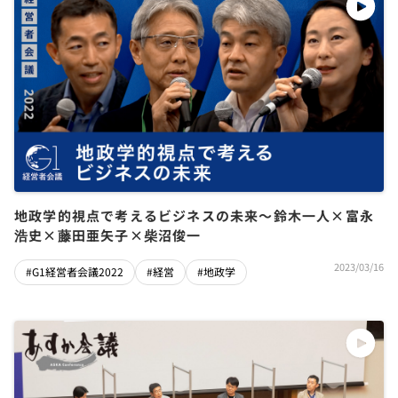
地政学的視点で考えるビジネスの未来～鈴木一人×富永
浩史×藤田亜矢子×柴沼俊一
2023/03/16
#G1経営者会議2022
#経営
#地政学