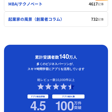
MBA/テクノベート
4617
記事
起業家の風景（創業者コラム）
732
記事
1
40
累計受講者数
万人
多くのビジネスパーソンが、
スキマ時間学習にアプリを活用しています
総レビュー数10,000件以上
アプリ総合評価
アプリ総DL数
4.5
1
00
万件
突破