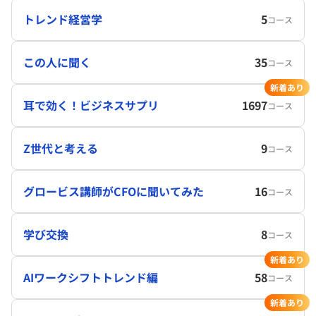
トレンド経営学
5
コース
この人に聞く
35
コース
新着あり
耳で効く！ビジネスサプリ
1697
コース
Z世代と考える
9
コース
グロービス講師がCFOに聞いてみた
16
コース
学び交換
8
コース
新着あり
AIワークシフトトレンド編
58
コース
新着あり