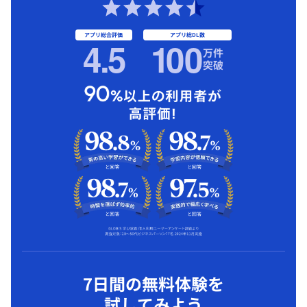
アプリ総合評価
アプリ総DL数
4.5
1
00
万件
突破
7日間の無料体験を
試してみよう