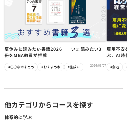
夏休みに読みたい書籍2026――いま読みたい3
雇用不安
冊をMBA教員が推薦
ぶ、AI
2026/08/07
#〇〇な本まとめ
#おすすめ本
#生成AI
#創造
他カテゴリからコースを探す
体系的に学ぶ