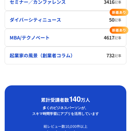
セミナー／カンファレンス
3416
記事
新着あり
ダイバーシティニュース
50
記事
新着あり
MBA/テクノベート
4617
記事
起業家の風景（創業者コラム）
732
記事
1
40
累計受講者数
万人
多くのビジネスパーソンが、
スキマ時間学習にアプリを活用しています
総レビュー数10,000件以上