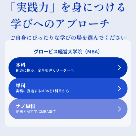
グロービス経営大学院（MBA）
本科
創造に挑み、変革を導くリーダーへ
単科
実務に直結するMBAを1科目から
ナノ単科
動画とAIで学ぶMBA単位