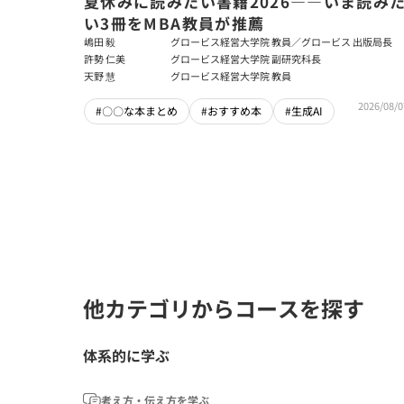
夏休みに読みたい書籍2026――いま読み
い3冊をMBA教員が推薦
嶋田 毅
グロービス経営大学院 教員／グロービス 出版局長
許勢 仁美
グロービス経営大学院 副研究科長
天野 慧
グロービス経営大学院 教員
2026/08/0
#〇〇な本まとめ
#おすすめ本
#生成AI
他カテゴリからコースを探す
体系的に学ぶ
考え方・伝え方を学ぶ