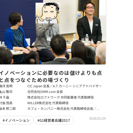
イノベーションに必要なのは儲けよりも点
と点をつなぐための場づくり
梅澤 高明
CIC Japan 会長／A.T.カーニー シニアアドバイザー
亀山 敬司
合同会社DMM.com 会長
林 千晶
株式会社ロフトワーク 共同創業者 代表取締役
村瀨 茂高
WILLER株式会社 代表取締役
楠本 修二郎
カフェ・カンパニー株式会社 代表取締役会長／
ZEROCO株式会社 代表取締役社長
2018/01/29
#イノベーション
#G1経営者会議2017