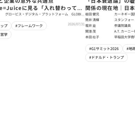
と企業の意外な共通点
「日本衰退論」の
ce=Juiceに見る「入れ替わっても
関係の現在地｜日本
ム」をつくるパス・ゴール理論
戦略【櫛田健児×
グロービス・デジタル・プラットフォーム GLOBIS
櫛田 健児
カーネギー国
学び放題 編集部・コンテンツ開発チーム
ラムディレク
筒井 清輝
スタンフォー
輝】
2026/07/31
大学アジア太
堀井 巌
参議院議員
シップ
#フレームワーク
フェロー
関灘 茂
A.T. カー
経営学
本法人会長
本田 桂子
早稲田大学商
#G1サミット2026
#地
#ドナルド・トランプ