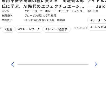
た
雇用不安を挑戦の糧に変える 川邊健太郎
アイドル
氏に学ぶ、AI時代のエフェクチュエーショ
――Jui
ン
強いチー
犬伏光
グロービス・コーポレート・エデュケーション コー
市川 有希
ポレート・ソリューション・チーム コンサルタント
髙原 康次
グロービス経営大学院 教員
本橋敦子
GLOBIS学び放題×知見録 編集部
#リーダー
#トレンド
7
2026/08/04
#創造
#フレームワーク
#トレンド経営学