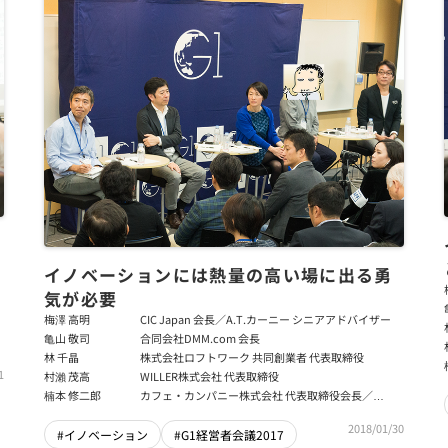
イノベーションには熱量の高い場に出る勇
気が必要
梅澤 高明
CIC Japan 会長／A.T.カーニー シニアアドバイザー
亀山 敬司
合同会社DMM.com 会長
林 千晶
株式会社ロフトワーク 共同創業者 代表取締役
1
村瀨 茂高
WILLER株式会社 代表取締役
楠本 修二郎
カフェ・カンパニー株式会社 代表取締役会長／
ZEROCO株式会社 代表取締役社長
2018/01/30
#イノベーション
#G1経営者会議2017