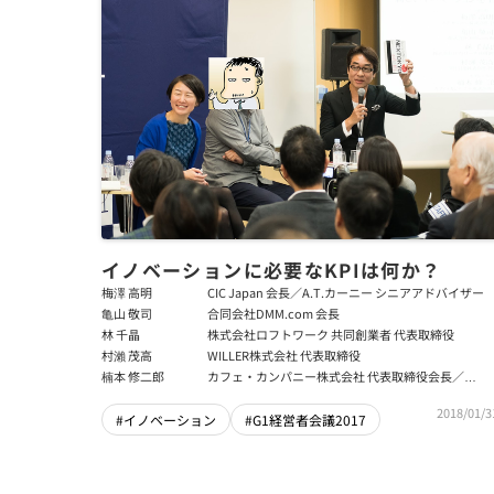
イノベーションに必要なKPIは何か？
梅澤 高明
CIC Japan 会長／A.T.カーニー シニアアドバイザー
亀山 敬司
合同会社DMM.com 会長
林 千晶
株式会社ロフトワーク 共同創業者 代表取締役
村瀨 茂高
WILLER株式会社 代表取締役
楠本 修二郎
カフェ・カンパニー株式会社 代表取締役会長／
ZEROCO株式会社 代表取締役社長
2018/01/3
#イノベーション
#G1経営者会議2017