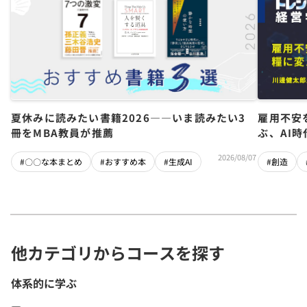
夏休みに読みたい書籍2026――いま読みたい3
雇用不安
冊をMBA教員が推薦
ぶ、AI
2026/08/07
#〇〇な本まとめ
#おすすめ本
#生成AI
#創造
他カテゴリからコースを探す
体系的に学ぶ