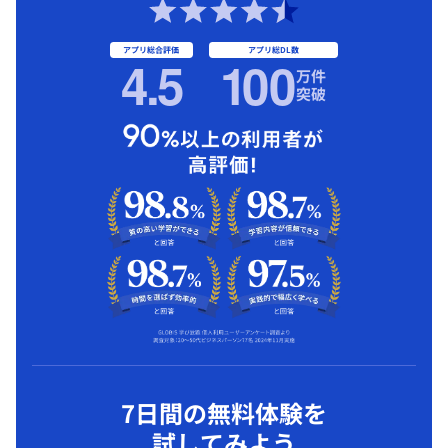
アプリ総合評価
アプリ総DL数
4.5
1
00
万件
突破
7日間の無料体験を
試してみよう