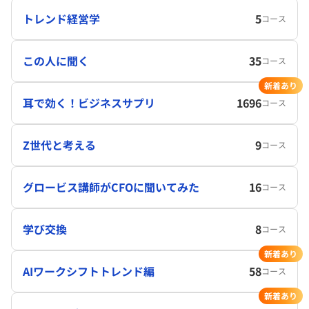
トレンド経営学
5
コース
この人に聞く
35
コース
新着あり
耳で効く！ビジネスサプリ
1696
コース
Z世代と考える
9
コース
グロービス講師がCFOに聞いてみた
16
コース
学び交換
8
コース
新着あり
AIワークシフトトレンド編
58
コース
新着あり