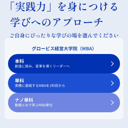
グロービス経営大学院（MBA）
本科
創造に挑み、変革を導くリーダーへ
単科
実務に直結するMBAを1科目から
ナノ単科
動画とAIで学ぶMBA単位