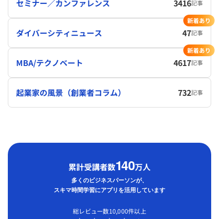
セミナー／カンファレンス
3416
記事
新着あり
ダイバーシティニュース
47
記事
新着あり
MBA/テクノベート
4617
記事
起業家の風景（創業者コラム）
732
記事
1
40
累計受講者数
万人
多くのビジネスパーソンが、
スキマ時間学習にアプリを活用しています
総レビュー数10,000件以上