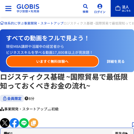
体系的に学ぶ
事業開発・スタートアップ
ロジスティクス基礎 ~国際貿易で最低限知って
すべての動画をフルで見よう！
現役MBA講師や活躍中の経営者から
ビジネススキルを学べる動画17,800本以上が見放題！
いますぐ無料体験へ
詳細を見る
ロジスティクス基礎 ~国際貿易で最低限
知っておくべきお金の流れ~
会員限定
8分
事業開発・スタートアップ
初級
01