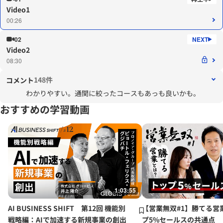
Video1
00:26
02
Video2
08:30
148件
コメント
わかりやすい。通関に絞ったコースもあっも良いかも。
おすすめの学習動画
1:03:55
AI BUSINESS SHIFT 第12回 機能別
【営業無双#1】勝てる営
戦略編：AIで加速する新規事業の創出
プ5%セールスの共通点