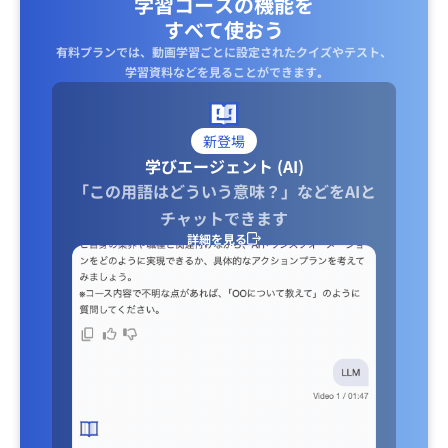
学習コースの機能を
すべて使おう
有料プランでは、動画学習ごとに設定されたクイズやテスト、
学習資料などを見ることができます｡
新登場
学びエージェント (AI)
「この用語はどういう意味？」などをAIと
チャットできます
詳細を見る