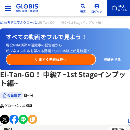
体系的に学ぶ
グローバル
Ei-Tan-GO！ 中級7 ~1st Stageインプット編~
すべての動画をフルで見よう！
現役MBA講師や活躍中の経営者から
ビジネススキルを学べる動画17,800本以上が見放題！
いますぐ無料体験へ
詳細を見る
Ei-Tan-GO！ 中級7 ~1st Stageインプッ
ト編~
会員限定
4分
グローバル
初級
01