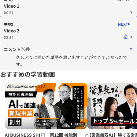
Video 1
00:21
02
Video 2
03:44
76件
コメント
久しぶりに聞いた単語を思い出すことができてよかったで
す。
おすすめの学習動画
1:03:55
AI BUSINESS SHIFT 第12回 機能別
【営業無双#1】勝てる営