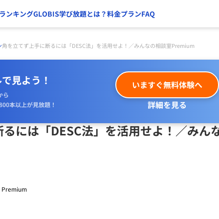
ランキング
GLOBIS学び放題とは？
料金プラン
FAQ
ン
角を立てず上手に断るには「DESC法」を活用せよ！／みんなの相談室Premium
ルで見よう！
いますぐ無料体験へ
から
詳細を見る
800本以上が見放題！
るには「DESC法」を活用せよ！／みん
Premium