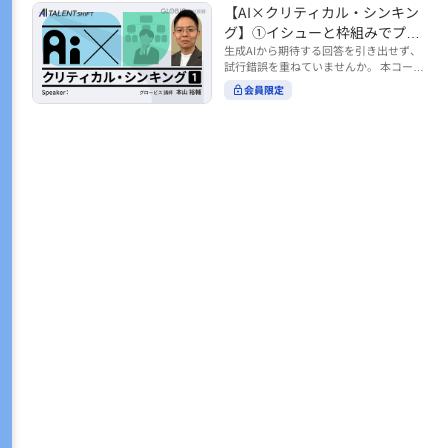
トの時間をやりくりするために、真っ先
【AI×クリティカル・シンキン
ル https://unlimited.globis.co.jp/ja/co
earch?tag=AI%E3%83%AF%E3%83%B
に削りがちなのが「睡眠」時間。 実は
urses/598f3254/ ※本コースは、AI時代
グ】①イシューと枠組みでプロ
C%E3%82%AF%E3%82%B7%E3%83%
今、日本社会は世界と比較して「最も眠
のビジネススキルを学ぶ「AIタレントシ
95%E3%83%88 ※本コースは、AIのマネ
ンプトを磨く
生成AIから期待する回答を引き出せず、
らない国」だということもわかってきて
フト」シリーズの一環として提供してい
ジメント活用を学ぶ「AIビジネスシフ
試行錯誤を重ねていませんか。 本コース
います。 慢性的な睡眠不足は、心身の健
ます。 https://unlimited.globis.co.jp/j
ト」シリーズの一環として提供していま
では、生成AI活用の質を高める鍵とし
康に悪影響なだけでなく、仕事のパフォ
会員限定
a/tags/AI%E3%82%BF%E3%83%AC%E
す。 ※本動画は、制作時点の情報に基づ
て、クリティカル・シンキングの視点か
ーマンスにも当然大きな影響を与え、社
3%83%B3%E3%83%88%E3%82%B7%E
き作成したものです（2026年2月制作）
らイシュー設定と枠組みを押さえる重要
会全体の経済損失につながります。 この
3%83%95%E3%83%88 ※本動画は、制
性を解説します。 目的に直結する問いの
コースでは、基本的な睡眠リテラシーを
作時点の情報に基づき作成したものです
立て方や、プロンプトに落とし込む際の
学んだ後の「問題解決編」として、「な
（2026年1月制作）
実践ポイントを具体例とともに学ぶこと
ぜ多くのビジネスパーソンは眠れないの
で、AIをより思考のパートナーとして活
か？」について解説していきます。 ▼本
用できるようになります。 生成AIを業務
コースで学べる主な内容 ・そもそも眠れ
で使い始めた方から、活用を一段深めた
ないことは何が問題なのか？ ・眠れなく
い方まで、再現性あるプロンプト設計を
なってしまう原因とは？ 睡眠不足の原因
身につけたい方におすすめの内容です。
は認知機能の問題にありました。 自身の
さらに学びを深めたい方は、こちらも合
睡眠不足に対し、正しく「気づき・理解
わせてご覧ください。 【AI×クリティカ
し・行動を変える」第一歩を踏み出しま
ル・シンキング】②AIの弱点との向き合
しょう。 ▼関連コース ・ビジネスパー
い方 https://unlimited.globis.co.jp/ja/c
ソンのための睡眠スキル ~リテラシー編
ourses/cdfe41e3/learn/steps/62198 ※
~ https://unlimited.globis.co.jp/ja/cour
本コースは、AI時代のビジネススキルを
ses/24575c03/learn/steps/53129 ・ビジ
学ぶ「AIタレントシフト」シリーズの一
ネスパーソンのための睡眠スキル ~問題
環として提供しています。 https://unli
解決編 後編 どうしたら眠れるのか？~ ht
mited.globis.co.jp/ja/tags/AI%E3%82%
tps://unlimited.globis.co.jp/ja/course
BF%E3%83%AC%E3%83%B3%E3%8
s/4ba981e9/learn/steps/62042 ※本動画
3%88%E3%82%B7%E3%83%95%E3%8
は、制作時点の情報に基づき作成したも
3%88 ※本動画は、制作時点の情報に基
のです（2025年12月制作）