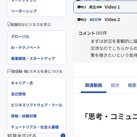
Video 1
01
リーダーシップ
Video 2
02
発展的なビジネスを学ぶ
165件
コメント
グローバル
まずは状況を客観的に
AI・テクノベート
交渉なのでこちらから
策を導きたいという気持
事業開発・スタートアップ
識して使っていきたい
価値観･軸/スキルを身につける
キャリア・志
関連動画
目次
概要
自己啓発
ビジネスソフトウェア・ツール
「思考・コミュ
資格・試験対策
チュートリアル・社会人基礎
知見を広げる