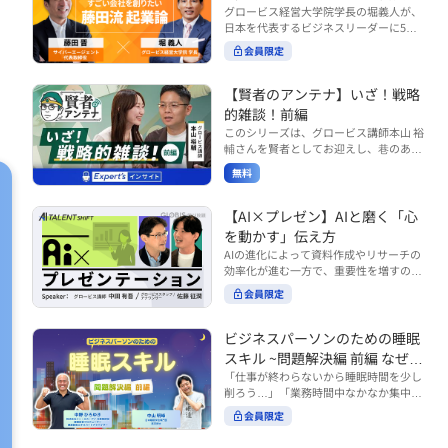
で起こりがちな事例をもとに、相手の思
締役）
グロービス経営大学院学長の堀義人が、
や効率化といった現場レベルのAI活用だ
考と行動を引き出す関わり方を学びま
日本を代表するビジネスリーダーに5つ
けでなく、いかにして経営や戦略に貢献
す。 また、代表的なコーチングのフレー
の質問（能力開発／挑戦／試練／仲間／
する存在へと進化していくのかについて
会員限定
ムワークである「GROWモデル」を取り
志）を投げかけ、その人生哲学を解き明
考えを深め、学んでいきます。 ■こんな
上げ、どのような問いかけによって相手
かします。第5回目のゲストは、サイバ
方におすすめ ・人事・総務・労務・経
の主体性を引き出していくのかを、わか
ーエージェント代表取締役の藤田晋氏。
【賢者のアンテナ】いざ！戦略
理・情シスなど、バックオフィス部門を
りやすく解説します。 メンバーとの対話
起業の理由、経営をどうやって学んだ
率いるリーダー・マネージャーの方 ・バ
的雑談！前編
を、成長を促す機会へと変えていく。そ
か、アメーバブログ・ABEMAの立ち上
ックオフィス業務へのAI活用やDX推進を
このシリーズは、グロービス講師本山 裕
の第一歩としておすすめのコースです。
げ、経営チームづくりについてなど聞い
担っている方 ・AI時代におけるバックオ
輔さんを賢者としてお迎えし、巷のあり
コース内で紹介している「傾聴力」を深
ていきます。（肩書きは2020年12月11
フィスの役割や戦略のあり方を考えたい
とあらゆるものを独自の視点で紐解き、
めたい方は、こちらも合わせてご覧くだ
日撮影当時のもの） 藤田 晋 サイバー
無料
方 ■AIシフトシリーズとは？ 『AI BUSI
さい。 ・傾聴力 ~リーダーのための聴く
皆様の学びの意欲を刺激するコンテンツ
エージェント 代表取締役 堀 義人 グ
NESS SHIFTシリーズ』は以下の3部構成
技術~（基礎編） https://unlimited.glob
です。 毎月第2・第4水曜日の朝7時に定
ロービス経営大学院 学長 グロービ
で設計された全12回のシリーズです。
is.co.jp/ja/courses/fe285262/learn/step
期配信されます。 取り上げて欲しいご質
【AI×プレゼン】AIと磨く「心
ス・キャピタル・パートナーズ 代表パ
（順次公開） https://unlimited.globis.c
s/59808 ・傾聴力 ~リーダーのための聴
問やテーマ、感想を随時受け付けていま
を動かす」伝え方
ートナー
o.jp/ja/tags/AI%E3%83%93%E3%82%B
く技術~（実践編） https://unlimited.gl
す。 グーグルフォーム（https://forms.g
AIの進化によって資料作成やリサーチの
8%E3%83%8D%E3%82%B9%E3%82%
obis.co.jp/ja/courses/01d24a39/learn/s
le/qqoBYuRUmUYz4scC6） または グ
効率化が進む一方で、重要性を増すのが
B7%E3%83%95%E3%83%88 ・基礎編
teps/59813 ※本動画は、制作時点の情
ロ放題編集部員のX（https://x.com/mai
「伝える力」です。本コースでは、AI時
（第1回〜3回）：リーダーやマネージャ
報に基づき作成したものです（2026年6
rakobayashi） まで、ぜひご要望をお
会員限定
代のプレゼンに求められるデリバリース
ーに求められる、AI時代の基礎的なリテ
月制作）
寄せください。 ※本動画は、制作時点の
キルについて解説します。 自分の伝え方
ラシーの強化を目的としたコース ・マネ
情報に基づき作成したものです（2026年
を客観的に評価し、改善できるAI活用法
ジメント編（第4回〜7回）：AI時代のリ
ビジネスパーソンのための睡眠
6月制作）
も紹介。大事な場面で「心を動かす」プ
ーダーシップや組織変革を中心に学ぶコ
スキル ~問題解決編 前編 なぜ眠
レゼンをしたい方におすすめです。関連
ース ・機能別戦略編（第8回〜12回）：
れないのか？~
「仕事が終わらないから睡眠時間を少し
コース「プレゼンテーションスキル」も
AI時代における機能別での戦略のあり方
削ろう…」「業務時間中なかなか集中で
併せてご覧ください。 ▼プレゼン動画分
を中心に学ぶコース より実践的なAIツー
きない…」「毎日朝起きるのがつら
析プロンプト（辛口） https://hodai.glo
ルの活用法について学びたい方は『AI W
会員限定
い…」。 あなたはこのような経験をした
bis.co.jp/learning_documents/6f976cd
ORK SHIFTシリーズ』をご視聴くださ
ことはありませんか？ 仕事やプライベー
a ▼関連動画：プレゼンテーションスキ
い。 https://unlimited.globis.co.jp/ja/s