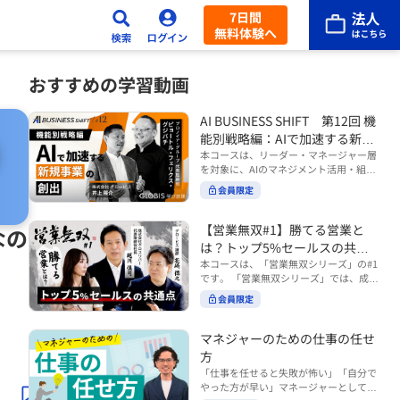
7日間
無料体験へ
おすすめの学習動画
AI BUSINESS SHIFT 第12回 機
能別戦略編：AIで加速する新規
事業の創出
本コースは、リーダー・マネージャー層
を対象に、AIのマネジメント活用・組織
活用を体系的に学ぶ 『AI BUSINESS SHI
会員限定
FTシリーズ（全12回）』の第12回で
す。 第12回「機能別戦略編：AIで加速す
る新規事業の創出」では、新規事業やス
【営業無双#1】勝てる営業と
なの
タートアップを取り巻く環境がどのよう
は？トップ5%セールスの共通
に変化しているのかを俯瞰し、新たな価
点
本コースは、「営業無双シリーズ」の#1
値創造と非連続な成長を生み出すため
です。 「営業無双シリーズ」では、成約
に、AI時代における事業機会の捉え方
率アップに向けて、お客様に選ばれ続け
や、成功確率を高めるための考え方につ
会員限定
る無双の営業になるための実践的な考え
いて学びます。 ■こんな方におすすめ
方やテクニックを紹介していきます。
・新規事業開発やスタートアップ創出に
（#2以降は順次公開） 本コースでは、
マネジャーのための仕事の任せ
携わるリーダー・マネージャーの方 ・AI
「勝てる営業とは？トップ5%セールス
方
を活用して事業創出のスピードや成功確
の共通点」をテーマに BtoBでお客様に
率を高めたい方 ・AI時代における新規事
「仕事を任せると失敗が怖い」「自分で
選ばれる営業の役割 トップ5％のセール
業リーダーの役割やマインドセットを学
やった方が早い」マネージャーとしてメ
スに共通する行動や考え方 成果につなが
びたい方 ■AIシフトシリーズとは？ 『AI