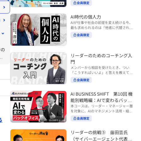
ンバーやチームの力を引き出しながら成
る実践的なポイント などを解説します。
会員限定
BUSINESS SHIFTシリーズ』は以下の3
果を上げるには、どのように仕事を任せ
◾️こんな方におすすめ 提案しても顧客に
部構成で設計された全12回のシリーズで
ていけば良いのでしょうか？ 変化の激し
響かず、「いい話だった」で終わる商談
す。（順次公開） https://unlimited.glo
い時代において、マネージャーとして成
AI時代の個人力
が多い方 顧客の本当の課題や決裁者の判
bis.co.jp/ja/tags/AI%E3%83%93%E3%8
果を上げ続けるためには、メンバーの個
AIが仕事や社会の前提を変え続ける今、
断基準をつかみきれず、案件が前に進ま
2%B8%E3%83%8D%E3%82%B9%E3%
性や特性を理解し、それに合わせた効果
最も求められるのは「他者に代替されな
ない方 再現性のある営業テクニックを身
82%B7%E3%83%95%E3%83%88 ・基
的な任せ方を身につけることが重要で
い個としての力」“個人力”です。 本コー
につけたい方 ※本動画は、制作時点の情
礎編（第1回〜3回）：リーダーやマネー
会員限定
す。このコースでは、ソーシャルスタイ
スでは、澤円氏の著書『個人力』をもと
報に基づき作成したものです（2026年7
ジャーに求められる、AI時代の基礎的な
ル理論を活用してメンバーごとに最適な
に、AI時代をしなやかに生き抜くための
月制作）
リテラシーの強化を目的としたコース ・
アプローチを学びます。「任せる力」を
「前向きな自己中戦略」を学びます。 テ
善の
マネジメント編（第4回〜7回）：AI時代
高めることで、チーム全体の成長を促進
ーマは、「Being（ありたい自分）」を
リーダーのためのコーチング入
のリーダーシップや組織変革を中心に学
し、自身のリーダーシップを発揮できる
意
中心に据え、自ら考え（Think）、変化
ぶコース ・機能別戦略編（第8回〜12
ようになっていきます。 ※本動画は、制
門
し（Transform）、協働する（Collabor
回）：AI時代における機能別での戦略の
作時点の情報に基づき作成したものです
メンバーから相談を受けたとき、つい
ate）ことで、自分らしい価値を発揮し
あり方を中心に学ぶコース より実践的な
（2024年12月制作）
「こうすればいいよ」と答えを教えてし
ていくこと。 リスキリングやAI活用が叫
AIツールの活用法について学びたい方は
まう。 あるいは、「自分で考えてほし
ばれる今こそ、スキルより先に“自分の
会員限定
『AI WORK SHIFTシリーズ』をご視聴く
い」と思うあまり、すべて任せきりにし
軸”を問うことが重要です。 あなたは何
ださい。 https://unlimited.globis.co.j
てしまう。 メンバーの成長機会を確保し
を大切にし、どんな未来を描きたいの
p/ja/search?tag=AI%E3%83%AF%E3%8
つつ、自律的に仕事を進めてもらうため
AI BUSINESS SHIFT 第10回 機
か？ このコースは、あなたが“ありたい
3%BC%E3%82%AF%E3%82%B7%E3%
にはどうすればよいのか。 こうした悩み
自分”として生き、キャリアをデザイン
能別戦略編：AIで変わるバック
83%95%E3%83%88 ※本コースは、AIの
に直面するリーダー・マネージャーの方
していくための思考と行動のガイドにな
マネジメント活用を学ぶ「AIビジネスシ
オフィス
本コースは、リーダー・マネージャー層
は多いのではないでしょうか。 変化が激
ります。 ※本動画は、制作時点の情報に
フト」シリーズの一環として提供してい
を対象に、AIのマネジメント活用・組織
しく、正解のない現代においては、指示
基づき作成したものです（2025年11月
ます。 ※本動画は、制作時点の情報に基
活用を体系的に学ぶ 『AI BUSINESS SHI
や助言にとどまらず、メンバーの思考を
る
会員限定
制作）
づき作成したものです（2026年03月制
FTシリーズ（全12回）』の第10回で
引き出し、自律的な行動を促す「コーチ
作）
す。 第10回「機能別戦略編：AIで変わる
ングスキル」の重要性が高まっていま
バックオフィス」では、人事・総務・労
リーダーの挑戦⑤ 藤田晋氏
す。 本コースでは、基礎的なコーチング
務・経理・情報システムなどのバックオ
の考え方を押さえたうえで、実際の職場
（サイバーエージェント代表取
フィス領域において、定型業務の自動化