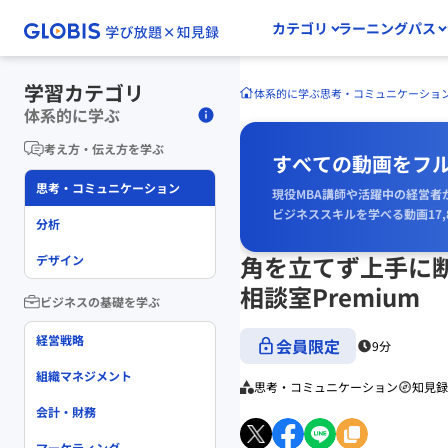
カテゴリ
ラーニングパス
学習カテゴリ
体系的に学ぶ
思考・コミュニケーショ
体系的に学ぶ
考え方・伝え方を学ぶ
すべての動画をフ
思考・コミュニケーション
現役MBA講師や活躍中の経営者
ビジネススキルを学べる動画17,
分析
角を立てず上手に断
デザイン
相談室Premium
ビジネスの基礎を学ぶ
経営戦略
会員限定
9分
組織マネジメント
思考・コミュニケーション
知見録 
会計・財務
マーケティング