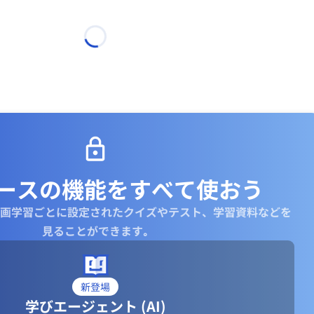
ースの機能を
すべて使おう
画学習ごとに設定されたクイズやテスト、学習資料などを
見ることができます｡
新登場
学びエージェント (AI)