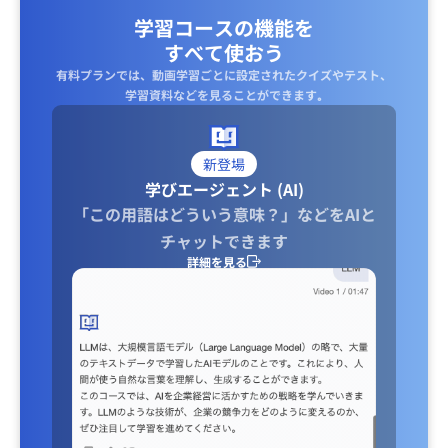
学習コースの機能を
すべて使おう
有料プランでは、動画学習ごとに設定されたクイズやテスト、
学習資料などを見ることができます｡
新登場
学びエージェント (AI)
「この用語はどういう意味？」などをAIと
チャットできます
詳細を見る