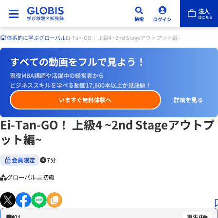
体系的に学ぶ
グローバル
Ei-Tan-GO！ 上級4 ~2nd Stageアウトプット編~
すべての動画をフルで見よう！
現役MBA講師や活躍中の経営者から
ビジネススキルを学べる動画17,800本以上が見放題！
いますぐ無料体験へ
詳細を見る
Ei-Tan-GO！ 上級4 ~2nd Stageアウトプ
ット編~
会員限定
7分
グローバル
初級
01