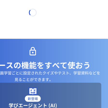
ースの機能を
すべて使おう
画学習ごとに設定されたクイズやテスト、学習資料などを
見ることができます｡
新登場
学びエージェント (AI)