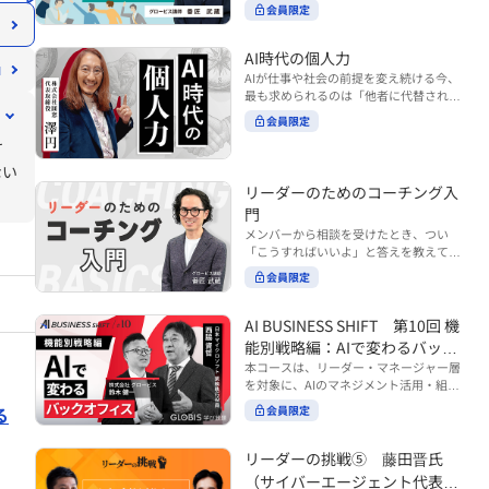
ンバーやチームの力を引き出しながら成
る実践的なポイント などを解説します。
会員限定
BUSINESS SHIFTシリーズ』は以下の3
果を上げるには、どのように仕事を任せ
◾️こんな方におすすめ 提案しても顧客に
部構成で設計された全12回のシリーズで
ていけば良いのでしょうか？ 変化の激し
響かず、「いい話だった」で終わる商談
す。（順次公開） https://unlimited.glo
い時代において、マネージャーとして成
AI時代の個人力
が多い方 顧客の本当の課題や決裁者の判
bis.co.jp/ja/tags/AI%E3%83%93%E3%8
果を上げ続けるためには、メンバーの個
AIが仕事や社会の前提を変え続ける今、
断基準をつかみきれず、案件が前に進ま
2%B8%E3%83%8D%E3%82%B9%E3%
性や特性を理解し、それに合わせた効果
最も求められるのは「他者に代替されな
ない方 再現性のある営業テクニックを身
82%B7%E3%83%95%E3%83%88 ・基
的な任せ方を身につけることが重要で
い個としての力」“個人力”です。 本コー
につけたい方 ※本動画は、制作時点の情
礎編（第1回〜3回）：リーダーやマネー
会員限定
す。このコースでは、ソーシャルスタイ
スでは、澤円氏の著書『個人力』をもと
報に基づき作成したものです（2026年7
ジャーに求められる、AI時代の基礎的な
ル理論を活用してメンバーごとに最適な
け
に、AI時代をしなやかに生き抜くための
月制作）
リテラシーの強化を目的としたコース ・
アプローチを学びます。「任せる力」を
「前向きな自己中戦略」を学びます。 テ
ない
マネジメント編（第4回〜7回）：AI時代
高めることで、チーム全体の成長を促進
ーマは、「Being（ありたい自分）」を
リーダーのためのコーチング入
のリーダーシップや組織変革を中心に学
し、自身のリーダーシップを発揮できる
中心に据え、自ら考え（Think）、変化
ぶコース ・機能別戦略編（第8回〜12
ようになっていきます。 ※本動画は、制
門
し（Transform）、協働する（Collabor
回）：AI時代における機能別での戦略の
作時点の情報に基づき作成したものです
メンバーから相談を受けたとき、つい
ate）ことで、自分らしい価値を発揮し
あり方を中心に学ぶコース より実践的な
（2024年12月制作）
「こうすればいいよ」と答えを教えてし
ていくこと。 リスキリングやAI活用が叫
AIツールの活用法について学びたい方は
まう。 あるいは、「自分で考えてほし
ばれる今こそ、スキルより先に“自分の
会員限定
『AI WORK SHIFTシリーズ』をご視聴く
い」と思うあまり、すべて任せきりにし
軸”を問うことが重要です。 あなたは何
ださい。 https://unlimited.globis.co.j
てしまう。 メンバーの成長機会を確保し
を大切にし、どんな未来を描きたいの
p/ja/search?tag=AI%E3%83%AF%E3%8
つつ、自律的に仕事を進めてもらうため
AI BUSINESS SHIFT 第10回 機
か？ このコースは、あなたが“ありたい
3%BC%E3%82%AF%E3%82%B7%E3%
にはどうすればよいのか。 こうした悩み
自分”として生き、キャリアをデザイン
能別戦略編：AIで変わるバック
83%95%E3%83%88 ※本コースは、AIの
に直面するリーダー・マネージャーの方
していくための思考と行動のガイドにな
マネジメント活用を学ぶ「AIビジネスシ
オフィス
本コースは、リーダー・マネージャー層
は多いのではないでしょうか。 変化が激
ります。 ※本動画は、制作時点の情報に
フト」シリーズの一環として提供してい
を対象に、AIのマネジメント活用・組織
しく、正解のない現代においては、指示
基づき作成したものです（2025年11月
ます。 ※本動画は、制作時点の情報に基
活用を体系的に学ぶ 『AI BUSINESS SHI
や助言にとどまらず、メンバーの思考を
る
会員限定
制作）
づき作成したものです（2026年03月制
FTシリーズ（全12回）』の第10回で
引き出し、自律的な行動を促す「コーチ
作）
す。 第10回「機能別戦略編：AIで変わる
ングスキル」の重要性が高まっていま
バックオフィス」では、人事・総務・労
リーダーの挑戦⑤ 藤田晋氏
す。 本コースでは、基礎的なコーチング
務・経理・情報システムなどのバックオ
の考え方を押さえたうえで、実際の職場
（サイバーエージェント代表取
フィス領域において、定型業務の自動化