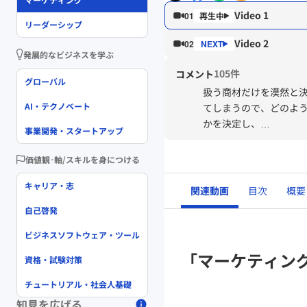
Video 1
01
リーダーシップ
Video 2
02
発展的なビジネスを学ぶ
105件
コメント
グローバル
扱う商材だけを漠然と決
AI・テクノベート
てしまうので、どのよ
かを決定し、
事業開発・スタートアップ
自分達のブランドの軸
価値観･軸/スキルを身につける
キャリア・志
関連動画
目次
概要
自己啓発
ビジネスソフトウェア・ツール
「マーケティン
資格・試験対策
チュートリアル・社会人基礎
知見を広げる