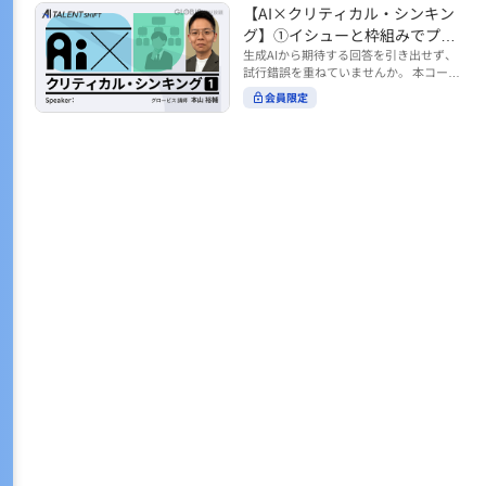
トの時間をやりくりするために、真っ先
【AI×クリティカル・シンキン
ル https://unlimited.globis.co.jp/ja/co
earch?tag=AI%E3%83%AF%E3%83%B
に削りがちなのが「睡眠」時間。 実は
urses/598f3254/ ※本コースは、AI時代
グ】①イシューと枠組みでプロ
C%E3%82%AF%E3%82%B7%E3%83%
今、日本社会は世界と比較して「最も眠
のビジネススキルを学ぶ「AIタレントシ
95%E3%83%88 ※本コースは、AIのマネ
ンプトを磨く
生成AIから期待する回答を引き出せず、
らない国」だということもわかってきて
フト」シリーズの一環として提供してい
ジメント活用を学ぶ「AIビジネスシフ
試行錯誤を重ねていませんか。 本コース
います。 慢性的な睡眠不足は、心身の健
ます。 https://unlimited.globis.co.jp/j
ト」シリーズの一環として提供していま
では、生成AI活用の質を高める鍵とし
康に悪影響なだけでなく、仕事のパフォ
会員限定
a/tags/AI%E3%82%BF%E3%83%AC%E
す。 ※本動画は、制作時点の情報に基づ
て、クリティカル・シンキングの視点か
ーマンスにも当然大きな影響を与え、社
3%83%B3%E3%83%88%E3%82%B7%E
き作成したものです（2026年2月制作）
らイシュー設定と枠組みを押さえる重要
会全体の経済損失につながります。 この
3%83%95%E3%83%88 ※本動画は、制
性を解説します。 目的に直結する問いの
コースでは、基本的な睡眠リテラシーを
作時点の情報に基づき作成したものです
立て方や、プロンプトに落とし込む際の
学んだ後の「問題解決編」として、「な
（2026年1月制作）
実践ポイントを具体例とともに学ぶこと
ぜ多くのビジネスパーソンは眠れないの
で、AIをより思考のパートナーとして活
か？」について解説していきます。 ▼本
用できるようになります。 生成AIを業務
コースで学べる主な内容 ・そもそも眠れ
で使い始めた方から、活用を一段深めた
ないことは何が問題なのか？ ・眠れなく
い方まで、再現性あるプロンプト設計を
なってしまう原因とは？ 睡眠不足の原因
身につけたい方におすすめの内容です。
は認知機能の問題にありました。 自身の
さらに学びを深めたい方は、こちらも合
睡眠不足に対し、正しく「気づき・理解
わせてご覧ください。 【AI×クリティカ
し・行動を変える」第一歩を踏み出しま
ル・シンキング】②AIの弱点との向き合
しょう。 ▼関連コース ・ビジネスパー
い方 https://unlimited.globis.co.jp/ja/c
ソンのための睡眠スキル ~リテラシー編
ourses/cdfe41e3/learn/steps/62198 ※
~ https://unlimited.globis.co.jp/ja/cour
本コースは、AI時代のビジネススキルを
ses/24575c03/learn/steps/53129 ・ビジ
学ぶ「AIタレントシフト」シリーズの一
ネスパーソンのための睡眠スキル ~問題
環として提供しています。 https://unli
解決編 後編 どうしたら眠れるのか？~ ht
mited.globis.co.jp/ja/tags/AI%E3%82%
tps://unlimited.globis.co.jp/ja/course
BF%E3%83%AC%E3%83%B3%E3%8
s/4ba981e9/learn/steps/62042 ※本動画
3%88%E3%82%B7%E3%83%95%E3%8
は、制作時点の情報に基づき作成したも
3%88 ※本動画は、制作時点の情報に基
のです（2025年12月制作）