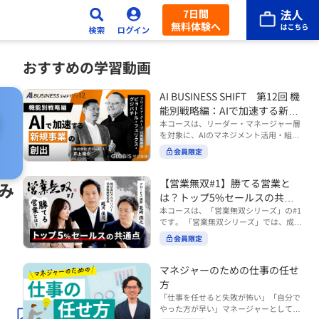
7日間
無料体験へ
おすすめの学習動画
AI BUSINESS SHIFT 第12回 機
能別戦略編：AIで加速する新規
事業の創出
本コースは、リーダー・マネージャー層
を対象に、AIのマネジメント活用・組織
活用を体系的に学ぶ 『AI BUSINESS SHI
会員限定
FTシリーズ（全12回）』の第12回で
す。 第12回「機能別戦略編：AIで加速す
る新規事業の創出」では、新規事業やス
【営業無双#1】勝てる営業と
み
タートアップを取り巻く環境がどのよう
は？トップ5%セールスの共通
に変化しているのかを俯瞰し、新たな価
点
本コースは、「営業無双シリーズ」の#1
値創造と非連続な成長を生み出すため
です。 「営業無双シリーズ」では、成約
に、AI時代における事業機会の捉え方
率アップに向けて、お客様に選ばれ続け
や、成功確率を高めるための考え方につ
会員限定
る無双の営業になるための実践的な考え
いて学びます。 ■こんな方におすすめ
方やテクニックを紹介していきます。
・新規事業開発やスタートアップ創出に
（#2以降は順次公開） 本コースでは、
マネジャーのための仕事の任せ
携わるリーダー・マネージャーの方 ・AI
「勝てる営業とは？トップ5%セールス
方
を活用して事業創出のスピードや成功確
の共通点」をテーマに BtoBでお客様に
率を高めたい方 ・AI時代における新規事
「仕事を任せると失敗が怖い」「自分で
選ばれる営業の役割 トップ5％のセール
業リーダーの役割やマインドセットを学
やった方が早い」マネージャーとしてメ
スに共通する行動や考え方 成果につなが
びたい方 ■AIシフトシリーズとは？ 『AI