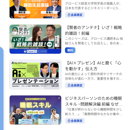
で起こりがちな事例をもとに、相手の思
締役）
グロービス経営大学院学長の堀義人が、
や効率化といった現場レベルのAI活用だ
考と行動を引き出す関わり方を学びま
日本を代表するビジネスリーダーに5つ
けでなく、いかにして経営や戦略に貢献
す。 また、代表的なコーチングのフレー
の質問（能力開発／挑戦／試練／仲間／
する存在へと進化していくのかについて
会員限定
ムワークである「GROWモデル」を取り
志）を投げかけ、その人生哲学を解き明
考えを深め、学んでいきます。 ■こんな
上げ、どのような問いかけによって相手
かします。第5回目のゲストは、サイバ
方におすすめ ・人事・総務・労務・経
の主体性を引き出していくのかを、わか
ーエージェント代表取締役の藤田晋氏。
【賢者のアンテナ】いざ！戦略
理・情シスなど、バックオフィス部門を
りやすく解説します。 メンバーとの対話
起業の理由、経営をどうやって学んだ
率いるリーダー・マネージャーの方 ・バ
的雑談！前編
を、成長を促す機会へと変えていく。そ
か、アメーバブログ・ABEMAの立ち上
ックオフィス業務へのAI活用やDX推進を
このシリーズは、グロービス講師本山 裕
の第一歩としておすすめのコースです。
げ、経営チームづくりについてなど聞い
担っている方 ・AI時代におけるバックオ
輔さんを賢者としてお迎えし、巷のあり
コース内で紹介している「傾聴力」を深
ていきます。（肩書きは2020年12月11
フィスの役割や戦略のあり方を考えたい
とあらゆるものを独自の視点で紐解き、
めたい方は、こちらも合わせてご覧くだ
日撮影当時のもの） 藤田 晋 サイバー
無料
方 ■AIシフトシリーズとは？ 『AI BUSI
さい。 ・傾聴力 ~リーダーのための聴く
皆様の学びの意欲を刺激するコンテンツ
エージェント 代表取締役 堀 義人 グ
NESS SHIFTシリーズ』は以下の3部構成
技術~（基礎編） https://unlimited.glob
です。 毎月第2・第4水曜日の朝7時に定
ロービス経営大学院 学長 グロービ
で設計された全12回のシリーズです。
is.co.jp/ja/courses/fe285262/learn/step
期配信されます。 取り上げて欲しいご質
【AI×プレゼン】AIと磨く「心
ス・キャピタル・パートナーズ 代表パ
（順次公開） https://unlimited.globis.c
s/59808 ・傾聴力 ~リーダーのための聴
問やテーマ、感想を随時受け付けていま
を動かす」伝え方
ートナー
o.jp/ja/tags/AI%E3%83%93%E3%82%B
く技術~（実践編） https://unlimited.gl
す。 グーグルフォーム（https://forms.g
AIの進化によって資料作成やリサーチの
8%E3%83%8D%E3%82%B9%E3%82%
obis.co.jp/ja/courses/01d24a39/learn/s
le/qqoBYuRUmUYz4scC6） または グ
効率化が進む一方で、重要性を増すのが
B7%E3%83%95%E3%83%88 ・基礎編
teps/59813 ※本動画は、制作時点の情
ロ放題編集部員のX（https://x.com/mai
「伝える力」です。本コースでは、AI時
（第1回〜3回）：リーダーやマネージャ
報に基づき作成したものです（2026年6
rakobayashi） まで、ぜひご要望をお
会員限定
代のプレゼンに求められるデリバリース
ーに求められる、AI時代の基礎的なリテ
月制作）
寄せください。 ※本動画は、制作時点の
キルについて解説します。 自分の伝え方
ラシーの強化を目的としたコース ・マネ
情報に基づき作成したものです（2026年
を客観的に評価し、改善できるAI活用法
ジメント編（第4回〜7回）：AI時代のリ
ビジネスパーソンのための睡眠
6月制作）
も紹介。大事な場面で「心を動かす」プ
ーダーシップや組織変革を中心に学ぶコ
スキル ~問題解決編 前編 なぜ眠
レゼンをしたい方におすすめです。関連
ース ・機能別戦略編（第8回〜12回）：
れないのか？~
「仕事が終わらないから睡眠時間を少し
コース「プレゼンテーションスキル」も
AI時代における機能別での戦略のあり方
削ろう…」「業務時間中なかなか集中で
併せてご覧ください。 ▼プレゼン動画分
を中心に学ぶコース より実践的なAIツー
きない…」「毎日朝起きるのがつら
析プロンプト（辛口） https://hodai.glo
ルの活用法について学びたい方は『AI W
会員限定
い…」。 あなたはこのような経験をした
bis.co.jp/learning_documents/6f976cd
ORK SHIFTシリーズ』をご視聴くださ
ことはありませんか？ 仕事やプライベー
a ▼関連動画：プレゼンテーションスキ
い。 https://unlimited.globis.co.jp/ja/s