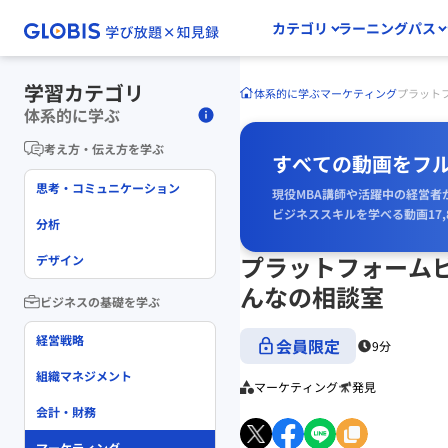
カテゴリ
ラーニングパス
学習カテゴリ
体系的に学ぶ
マーケティング
プラット
体系的に学ぶ
考え方・伝え方を学ぶ
すべての動画をフ
思考・コミュニケーション
現役MBA講師や活躍中の経営者
ビジネススキルを学べる動画17,
分析
プラットフォーム
デザイン
んなの相談室
ビジネスの基礎を学ぶ
経営戦略
会員限定
9分
組織マネジメント
マーケティング
発見
会計・財務
マーケティング