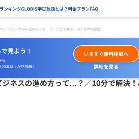
ランキング
GLOBIS学び放題とは？
料金プラン
FAQ
フォームビジネスの進め方って…？／10分で解決！みんなの相談室
ルで見よう！
いますぐ無料体験へ
から
詳細を見る
800本以上が見放題！
ビジネスの進め方って…？／10分で解決！