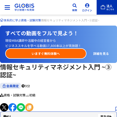
体系的に学ぶ
資格・試験対策
情報セキュリティマネジメント入門 ~③認証~
すべての動画をフルで見よう！
現役MBA講師や活躍中の経営者から
ビジネススキルを学べる動画17,800本以上が見放題！
いますぐ無料体験へ
詳細を見る
情報セキュリティマネジメント入門 ~③
認証~
会員限定
9分
資格・試験対策
初級
01