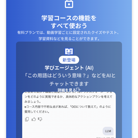
学習コースの機能を
すべて使おう
有料プランでは、動画学習ごとに設定されたクイズやテスト、
学習資料などを見ることができます｡
新登場
学びエージェント (AI)
「この用語はどういう意味？」などをAIと
チャットできます
詳細を見る