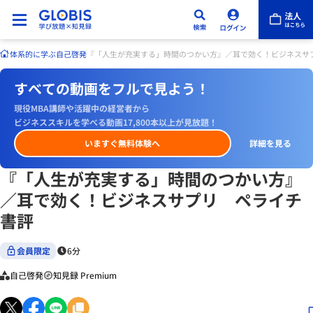
体系的に学ぶ
自己啓発
『「人生が充実する」時間のつかい方』／耳で効く！ビジネスサ
すべての動画をフルで見よう！
現役MBA講師や活躍中の経営者から
ビジネススキルを学べる動画17,800本以上が見放題！
いますぐ無料体験へ
詳細を見る
『「人生が充実する」時間のつかい方』
／耳で効く！ビジネスサプリ ペライチ
書評
会員限定
6分
自己啓発
知見録 Premium