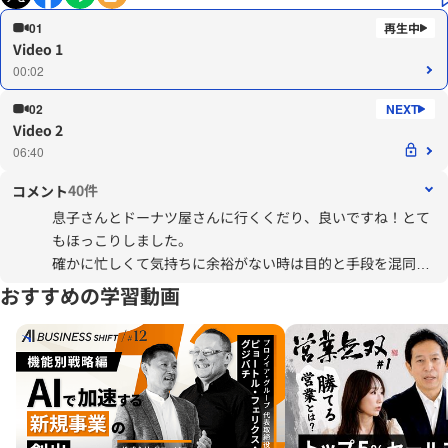
01
Video 1
00:02
02
Video 2
06:40
40件
コメント
息子さんとドーナツ屋さんに行くくだり、良いですね！とて
もほっこりしました。
確かに忙しくて気持ちに余裕がない時は目的と手段を混同し
がちですよね。
おすすめの学習動画