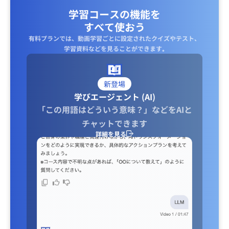
学習コースの機能を
すべて使おう
有料プランでは、動画学習ごとに設定されたクイズやテスト、
学習資料などを見ることができます｡
新登場
学びエージェント (AI)
「この用語はどういう意味？」などをAIと
チャットできます
詳細を見る