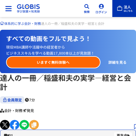
体系的に学ぶ
会計・財務
達人の一冊／稲盛和夫の実学―経営と会計
すべての動画をフルで見よう！
現役MBA講師や活躍中の経営者から
ビジネススキルを学べる動画17,800本以上が見放題！
いますぐ無料体験へ
詳細を見る
達人の一冊／稲盛和夫の実学―経営と会
計
会員限定
7分
会計・財務
発見
01