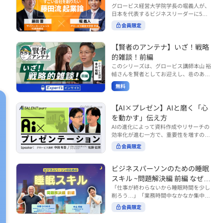
で防
で起こりがちな事例をもとに、相手の思
締役）
グロービス経営大学院学長の堀義人が、
や効率化といった現場レベルのAI活用だ
考と行動を引き出す関わり方を学びま
日本を代表するビジネスリーダーに5つ
けでなく、いかにして経営や戦略に貢献
す。 また、代表的なコーチングのフレー
の質問（能力開発／挑戦／試練／仲間／
する存在へと進化していくのかについて
アク
会員限定
ムワークである「GROWモデル」を取り
志）を投げかけ、その人生哲学を解き明
考えを深め、学んでいきます。 ■こんな
上げ、どのような問いかけによって相手
と
かします。第5回目のゲストは、サイバ
方におすすめ ・人事・総務・労務・経
の主体性を引き出していくのかを、わか
ーエージェント代表取締役の藤田晋氏。
【賢者のアンテナ】いざ！戦略
理・情シスなど、バックオフィス部門を
りやすく解説します。 メンバーとの対話
起業の理由、経営をどうやって学んだ
率いるリーダー・マネージャーの方 ・バ
的雑談！前編
を、成長を促す機会へと変えていく。そ
、判
か、アメーバブログ・ABEMAの立ち上
ックオフィス業務へのAI活用やDX推進を
このシリーズは、グロービス講師本山 裕
の第一歩としておすすめのコースです。
げ、経営チームづくりについてなど聞い
担っている方 ・AI時代におけるバックオ
輔さんを賢者としてお迎えし、巷のあり
コース内で紹介している「傾聴力」を深
ていきます。（肩書きは2020年12月11
フィスの役割や戦略のあり方を考えたい
とあらゆるものを独自の視点で紐解き、
めたい方は、こちらも合わせてご覧くだ
日撮影当時のもの） 藤田 晋 サイバー
無料
方 ■AIシフトシリーズとは？ 『AI BUSI
さい。 ・傾聴力 ~リーダーのための聴く
皆様の学びの意欲を刺激するコンテンツ
には
エージェント 代表取締役 堀 義人 グ
NESS SHIFTシリーズ』は以下の3部構成
技術~（基礎編） https://unlimited.glob
です。 毎月第2・第4水曜日の朝7時に定
ロービス経営大学院 学長 グロービ
で設計された全12回のシリーズです。
こと
is.co.jp/ja/courses/fe285262/learn/step
期配信されます。 取り上げて欲しいご質
【AI×プレゼン】AIと磨く「心
ス・キャピタル・パートナーズ 代表パ
（順次公開） https://unlimited.globis.c
s/59808 ・傾聴力 ~リーダーのための聴
問やテーマ、感想を随時受け付けていま
を動かす」伝え方
ートナー
o.jp/ja/tags/AI%E3%83%93%E3%82%B
く技術~（実践編） https://unlimited.gl
す。 グーグルフォーム（https://forms.g
AIの進化によって資料作成やリサーチの
8%E3%83%8D%E3%82%B9%E3%82%
obis.co.jp/ja/courses/01d24a39/learn/s
le/qqoBYuRUmUYz4scC6） または グ
効率化が進む一方で、重要性を増すのが
B7%E3%83%95%E3%83%88 ・基礎編
teps/59813 ※本動画は、制作時点の情
ロ放題編集部員のX（https://x.com/mai
「伝える力」です。本コースでは、AI時
（第1回〜3回）：リーダーやマネージャ
報に基づき作成したものです（2026年6
rakobayashi） まで、ぜひご要望をお
会員限定
代のプレゼンに求められるデリバリース
ーに求められる、AI時代の基礎的なリテ
月制作）
寄せください。 ※本動画は、制作時点の
キルについて解説します。 自分の伝え方
ラシーの強化を目的としたコース ・マネ
情報に基づき作成したものです（2026年
を客観的に評価し、改善できるAI活用法
ジメント編（第4回〜7回）：AI時代のリ
ビジネスパーソンのための睡眠
6月制作）
も紹介。大事な場面で「心を動かす」プ
ーダーシップや組織変革を中心に学ぶコ
スキル ~問題解決編 前編 なぜ眠
レゼンをしたい方におすすめです。関連
ース ・機能別戦略編（第8回〜12回）：
れないのか？~
「仕事が終わらないから睡眠時間を少し
コース「プレゼンテーションスキル」も
AI時代における機能別での戦略のあり方
削ろう…」「業務時間中なかなか集中で
併せてご覧ください。 ▼プレゼン動画分
を中心に学ぶコース より実践的なAIツー
きない…」「毎日朝起きるのがつら
析プロンプト（辛口） https://hodai.glo
ルの活用法について学びたい方は『AI W
会員限定
い…」。 あなたはこのような経験をした
bis.co.jp/learning_documents/6f976cd
ORK SHIFTシリーズ』をご視聴くださ
ことはありませんか？ 仕事やプライベー
a ▼関連動画：プレゼンテーションスキ
い。 https://unlimited.globis.co.jp/ja/s