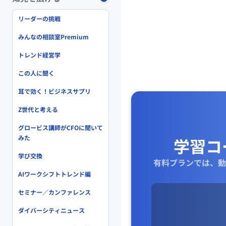
・異常気象が続く中、
災・減災の取り組みが
リーダーの挑戦
・保険会社のリスク分
みんなの相談室Premium
チュアリとAIをつかっ
役に立つこと（住）。
トレンド経営学
・ビックデータをAI
断できないようになって
この人に聞く
で、意思決定、政策決
耳で効く！ビジネスサプリ
・人の理解できるパラ
理解できないが、１つの
Z世代と考える
（松尾）
グロービス講師がCFOに聞いて
みた
学習コ
学び交換
有料プランでは、動
AIワークシフトトレンド編
セミナー／カンファレンス
ダイバーシティニュース