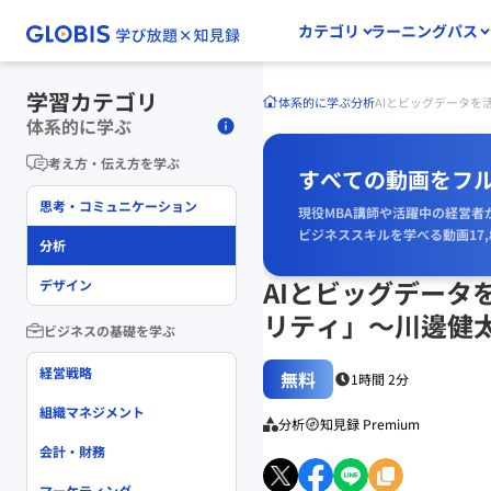
カテゴリ
ラーニングパス
学習カテゴリ
体系的に学ぶ
分析
AIとビッグデータ
体系的に学ぶ
考え方・伝え方を学ぶ
すべての動画をフ
思考・コミュニケーション
現役MBA講師や活躍中の経営者
ビジネススキルを学べる動画17,
分析
AIとビッグデー
デザイン
リティ」〜川邊健
ビジネスの基礎を学ぶ
経営戦略
無料
1時間 2分
組織マネジメント
分析
知見録 Premium
会計・財務
マーケティング