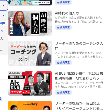
ンバーやチームの力を引き出しながら成
る実践的なポイント などを解説します。
会員限定
BUSINESS SHIFTシリーズ』は以下の3
果を上げるには、どのように仕事を任せ
◾️こんな方におすすめ 提案しても顧客に
部構成で設計された全12回のシリーズで
ていけば良いのでしょうか？ 変化の激し
響かず、「いい話だった」で終わる商談
す。（順次公開） https://unlimited.glo
い時代において、マネージャーとして成
AI時代の個人力
が多い方 顧客の本当の課題や決裁者の判
bis.co.jp/ja/tags/AI%E3%83%93%E3%8
果を上げ続けるためには、メンバーの個
AIが仕事や社会の前提を変え続ける今、
断基準をつかみきれず、案件が前に進ま
2%B8%E3%83%8D%E3%82%B9%E3%
性や特性を理解し、それに合わせた効果
最も求められるのは「他者に代替されな
ない方 再現性のある営業テクニックを身
6件...
82%B7%E3%83%95%E3%83%88 ・基
的な任せ方を身につけることが重要で
い個としての力」“個人力”です。 本コー
につけたい方 ※本動画は、制作時点の情
礎編（第1回〜3回）：リーダーやマネー
会員限定
す。このコースでは、ソーシャルスタイ
スでは、澤円氏の著書『個人力』をもと
報に基づき作成したものです（2026年7
ジャーに求められる、AI時代の基礎的な
ル理論を活用してメンバーごとに最適な
に、AI時代をしなやかに生き抜くための
月制作）
リテラシーの強化を目的としたコース ・
アプローチを学びます。「任せる力」を
の方
「前向きな自己中戦略」を学びます。 テ
マネジメント編（第4回〜7回）：AI時代
高めることで、チーム全体の成長を促進
ーマは、「Being（ありたい自分）」を
リーダーのためのコーチング入
のリーダーシップや組織変革を中心に学
し、自身のリーダーシップを発揮できる
中心に据え、自ら考え（Think）、変化
ぶコース ・機能別戦略編（第8回〜12
ようになっていきます。 ※本動画は、制
門
し（Transform）、協働する（Collabor
回）：AI時代における機能別での戦略の
作時点の情報に基づき作成したものです
メンバーから相談を受けたとき、つい
ate）ことで、自分らしい価値を発揮し
多数
あり方を中心に学ぶコース より実践的な
（2024年12月制作）
「こうすればいいよ」と答えを教えてし
ていくこと。 リスキリングやAI活用が叫
AIツールの活用法について学びたい方は
が
まう。 あるいは、「自分で考えてほし
ばれる今こそ、スキルより先に“自分の
会員限定
『AI WORK SHIFTシリーズ』をご視聴く
い」と思うあまり、すべて任せきりにし
軸”を問うことが重要です。 あなたは何
ださい。 https://unlimited.globis.co.j
てしまう。 メンバーの成長機会を確保し
を大切にし、どんな未来を描きたいの
p/ja/search?tag=AI%E3%83%AF%E3%8
つつ、自律的に仕事を進めてもらうため
AI BUSINESS SHIFT 第10回 機
か？ このコースは、あなたが“ありたい
3%BC%E3%82%AF%E3%82%B7%E3%
にはどうすればよいのか。 こうした悩み
自分”として生き、キャリアをデザイン
ロジ
能別戦略編：AIで変わるバック
83%95%E3%83%88 ※本コースは、AIの
に直面するリーダー・マネージャーの方
していくための思考と行動のガイドにな
マネジメント活用を学ぶ「AIビジネスシ
オフィス
本コースは、リーダー・マネージャー層
Iは
は多いのではないでしょうか。 変化が激
ります。 ※本動画は、制作時点の情報に
フト」シリーズの一環として提供してい
を対象に、AIのマネジメント活用・組織
しく、正解のない現代においては、指示
のこ
基づき作成したものです（2025年11月
ます。 ※本動画は、制作時点の情報に基
活用を体系的に学ぶ 『AI BUSINESS SHI
や助言にとどまらず、メンバーの思考を
会員限定
制作）
シフ
づき作成したものです（2026年03月制
FTシリーズ（全12回）』の第10回で
引き出し、自律的な行動を促す「コーチ
る
作）
す。 第10回「機能別戦略編：AIで変わる
ングスキル」の重要性が高まっていま
バックオフィス」では、人事・総務・労
リーダーの挑戦⑤ 藤田晋氏
す。 本コースでは、基礎的なコーチング
務・経理・情報システムなどのバックオ
の考え方を押さえたうえで、実際の職場
（サイバーエージェント代表取
フィス領域において、定型業務の自動化