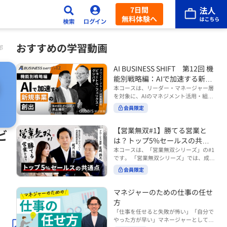
7日間
無料体験へ
おすすめの学習動画
郎
AI BUSINESS SHIFT 第12回 機
能別戦略編：AIで加速する新規
事業の創出
本コースは、リーダー・マネージャー層
を対象に、AIのマネジメント活用・組織
活用を体系的に学ぶ 『AI BUSINESS SHI
会員限定
FTシリーズ（全12回）』の第12回で
す。 第12回「機能別戦略編：AIで加速す
る新規事業の創出」では、新規事業やス
【営業無双#1】勝てる営業と
ビ
タートアップを取り巻く環境がどのよう
は？トップ5%セールスの共通
に変化しているのかを俯瞰し、新たな価
点
本コースは、「営業無双シリーズ」の#1
値創造と非連続な成長を生み出すため
です。 「営業無双シリーズ」では、成約
に、AI時代における事業機会の捉え方
率アップに向けて、お客様に選ばれ続け
や、成功確率を高めるための考え方につ
会員限定
る無双の営業になるための実践的な考え
いて学びます。 ■こんな方におすすめ
方やテクニックを紹介していきます。
・新規事業開発やスタートアップ創出に
（#2以降は順次公開） 本コースでは、
マネジャーのための仕事の任せ
携わるリーダー・マネージャーの方 ・AI
「勝てる営業とは？トップ5%セールス
方
を活用して事業創出のスピードや成功確
の共通点」をテーマに BtoBでお客様に
率を高めたい方 ・AI時代における新規事
「仕事を任せると失敗が怖い」「自分で
選ばれる営業の役割 トップ5％のセール
業リーダーの役割やマインドセットを学
やった方が早い」マネージャーとしてメ
スに共通する行動や考え方 成果につなが
びたい方 ■AIシフトシリーズとは？ 『AI