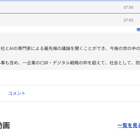
07:50
07:53
他
社とAIの専門家による最先端の議論を聞くことができ、今後の世の中
。
事も含め、一企業のCSR・デジタル戦略の枠を超えて、社会として、防
つようがあること、そのためにはものの情報が取れるようにセンサーが
そのビックデータを集めAI分析を自動で取り入れることで、災害予想情報
うになること。その方向で各社が協業していることを知った。
コメント
きることには限界があるが、自然界には、人間が理解できないが一つの
野、例えば量子力学と、化学の分野があり、人間は理解できないが、A
提案や自動で設定変更をする世界が近い未来に実現する（松尾先生）と
できないこと、判断、意思決定（川邊）、感情がある対人業務（住）に
動画
一覧を見
後はそれもAIにコントロールされるようになる？のかとおもわれた。
こと＞