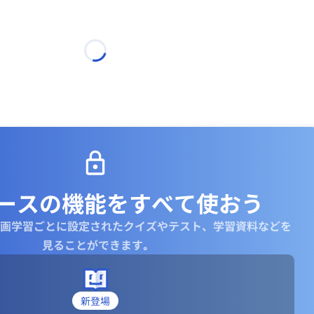
ビックデータをAI分析することで、隠れ集合場所などをみつけること
できること（川邊）
析と商品開発の業務が、実はビックデータ解析と親和性があること、
たデータアナリストの仕事も似ていること、今後Phthonを勉強している
で分析することで、パラメータが多くあり、人では予想できない、また
おり、リアルタイムのフィードバックをもらい、ABテストをすること
定する企業だけが生き残れること（松尾）
メータは少数で、その単位で学問体系ができているが、自然界では人間
生態系のロジックがあり、AIを使うとそれをみつけられるようになる
ースの機能を
すべて使おう
画学習ごとに設定されたクイズやテスト、学習資料などを
見ることができます｡
新登場