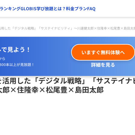
ランキング
GLOBIS学び放題とは？
料金プラン
FAQ
を活用した「デジタル戦略」「サステイナビリティ」〜川邊健太郎×住隆幸×松尾豊×島田太
ルで見よう！
いますぐ無料体験へ
から
詳細を見る
800本以上が見放題！
タを活用した「デジタル戦略」「サステイナ
太郎×住隆幸×松尾豊×島田太郎