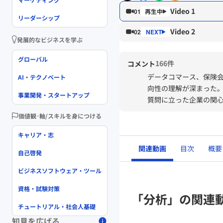
Video 1
01
リーダーシップ
Video 2
02
発展的なビジネスを学ぶ
グローバル
166件
コメント
データコマース、保険会
AI・テクノベート
向性の理解が深まった
事業開発・スタートアップ
質問に立った企業の関心
災・減災に取り組むひ
価値観･軸/スキルを身につける
設置中であり、IOTと
精度よく提供できるよ
キャリア・志
関連動画
目次
概要
自己啓発
一方で、人間の理解で
ック体系となっている分
ビジネスソフトウェア・ツール
それを理解でき新たな
資格・試験対策
と。人間は人間にしか
「分析」の関連
トするとのことだが、最
チュートリアル・社会人基礎
＜以下印象にのこった
知見を広げる