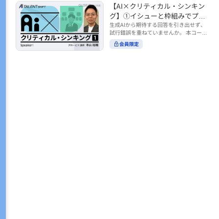
トの時間をやりくりするために、真っ先
【AI×クリティカル・シンキン
ル https://unlimited.globis.co.jp/ja/co
earch?tag=AI%E3%83%AF%E3%83%B
に削りがちなのが「睡眠」時間。 実は
urses/598f3254/ ※本コースは、AI時代
グ】①イシューと枠組みでプロ
C%E3%82%AF%E3%82%B7%E3%83%
今、日本社会は世界と比較して「最も眠
のビジネススキルを学ぶ「AIタレントシ
95%E3%83%88 ※本コースは、AIのマネ
ンプトを磨く
生成AIから期待する回答を引き出せず、
らない国」だということもわかってきて
フト」シリーズの一環として提供してい
ジメント活用を学ぶ「AIビジネスシフ
試行錯誤を重ねていませんか。 本コース
います。 慢性的な睡眠不足は、心身の健
ます。 https://unlimited.globis.co.jp/j
ト」シリーズの一環として提供していま
では、生成AI活用の質を高める鍵とし
康に悪影響なだけでなく、仕事のパフォ
会員限定
a/tags/AI%E3%82%BF%E3%83%AC%E
す。 ※本動画は、制作時点の情報に基づ
て、クリティカル・シンキングの視点か
ーマンスにも当然大きな影響を与え、社
3%83%B3%E3%83%88%E3%82%B7%E
き作成したものです（2026年2月制作）
らイシュー設定と枠組みを押さえる重要
会全体の経済損失につながります。 この
3%83%95%E3%83%88 ※本動画は、制
性を解説します。 目的に直結する問いの
コースでは、基本的な睡眠リテラシーを
作時点の情報に基づき作成したものです
立て方や、プロンプトに落とし込む際の
学んだ後の「問題解決編」として、「な
（2026年1月制作）
実践ポイントを具体例とともに学ぶこと
ぜ多くのビジネスパーソンは眠れないの
で、AIをより思考のパートナーとして活
か？」について解説していきます。 ▼本
用できるようになります。 生成AIを業務
コースで学べる主な内容 ・そもそも眠れ
で使い始めた方から、活用を一段深めた
ないことは何が問題なのか？ ・眠れなく
い方まで、再現性あるプロンプト設計を
なってしまう原因とは？ 睡眠不足の原因
身につけたい方におすすめの内容です。
は認知機能の問題にありました。 自身の
さらに学びを深めたい方は、こちらも合
睡眠不足に対し、正しく「気づき・理解
わせてご覧ください。 【AI×クリティカ
し・行動を変える」第一歩を踏み出しま
ル・シンキング】②AIの弱点との向き合
しょう。 ▼関連コース ・ビジネスパー
い方 https://unlimited.globis.co.jp/ja/c
ソンのための睡眠スキル ~リテラシー編
ourses/cdfe41e3/learn/steps/62198 ※
~ https://unlimited.globis.co.jp/ja/cour
本コースは、AI時代のビジネススキルを
ses/24575c03/learn/steps/53129 ・ビジ
学ぶ「AIタレントシフト」シリーズの一
ネスパーソンのための睡眠スキル ~問題
環として提供しています。 https://unli
解決編 後編 どうしたら眠れるのか？~ ht
mited.globis.co.jp/ja/tags/AI%E3%82%
tps://unlimited.globis.co.jp/ja/course
BF%E3%83%AC%E3%83%B3%E3%8
s/4ba981e9/learn/steps/62042 ※本動画
3%88%E3%82%B7%E3%83%95%E3%8
は、制作時点の情報に基づき作成したも
3%88 ※本動画は、制作時点の情報に基
のです（2025年12月制作）