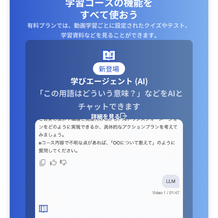
学習コースの機能を
すべて使おう
有料プランでは、動画学習ごとに設定されたクイズやテスト、
学習資料などを見ることができます｡
新登場
学びエージェント (AI)
「この用語はどういう意味？」などをAIと
チャットできます
詳細を見る