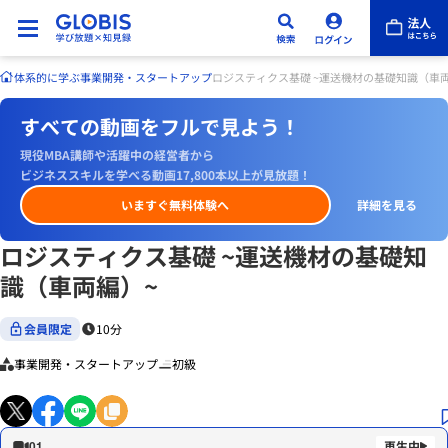
体系的に学ぶ
事業開発・スタートアップ
ロジスティクス基礎 ~運送機材の基礎知識（車
すべての動画をフルで見よう！
現役MBA講師や活躍中の経営者から
ビジネススキルを学べる動画17,800本以上が見放題！
いますぐ無料体験へ
詳細を見る
ロジスティクス基礎 ~運送機材の基礎知
識（車両編）~
会員限定
10分
事業開発・スタートアップ
初級
01