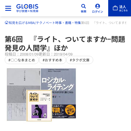
知見を広げる
MBA/テクノベート
時事・書籍・特集
第6回 『ライト、ついてますか−
第6回 『ライト、ついてますか−問題
発見の人間学』ほか
投稿日：2008/01/09
更新日：2019/04/09
#〇〇な本まとめ
#おすすめ本
#タクボ文庫