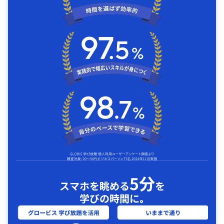
5分
スマホを眺める
を
学びの時間に｡