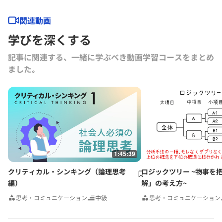
ス仮説力の磨き方』（以上ダイヤモンド社）、『MBA 100の基本』
（東洋経済新報社）、『［実況］ロジカルシンキング教室』『［実況』
関連動画
アカウンティング教室』『競争優位としての経営理念』（以上PHP研
学びを深くする
究所）、『ロジカルシンキングの落とし穴』『バイアス』『KSFとは』
（以上グロービス電子出版）、共著書に『グロービスMBAマネジメン
記事に関連する、一緒に学ぶべき動画学習コースをまとめ
ト・ブック』『グロービスMBAマネジメント・ブックⅡ』『MBA定量
ました｡
分析と意思決定』『グロービスMBAビジネスプラン』『ストーリーで
学ぶマーケティング戦略の基本』（以上ダイヤモンド社）など。その他
にも多数の単著、共著書、共訳書がある。
グロービス経営大学院や企業研修において経営戦略、マーケティング、
事業革新、管理会計、自社課題（アクションラーニング）などの講師を
務める。グロービスのナレッジライブラリ「GLOBIS知見録」に定期的
にコラムを連載するとともに、さまざまなテーマで講演なども行ってい
る。
1:45:39
クリティカル・シンキング（論理思考
ロジックツリー ~物事を
編）
解」の考え方~
思考・コミュニケーション
中級
思考・コミュニケーション