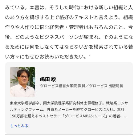
みている。本書は、そうした時代における新しい組織と人
のあり方を構想する上で格好のテキストと言えよう。組織
作りや人作りに悩む経営者・管理者はもちろんのこと、今
後、どのようなビジネスパーソンが望まれ、そのようにな
るためには何をしなくてはならないかを模索されている若
い方々にもぜひお読みいただきたい。"
嶋田 毅
グロービス経営大学院 教員／グロービス 出版局長
東京大学理学部卒、同大学院理学系研究科修士課程修了。戦略系コンサ
ルティングファーム、外資系メーカーを経てグロービスに入社。累計
150万部を超えるベストセラー「グロービスMBAシリーズ」の著者、プ
ロデューサーも務める。著書に『グロービスMBAビジネス・ライティ
もっとみる
ング』『グロービスMBAキーワード 図解 基本ビジネス思考法45』
『グロービスMBAキーワード 図解 基本フレームワーク50』『ビジネ