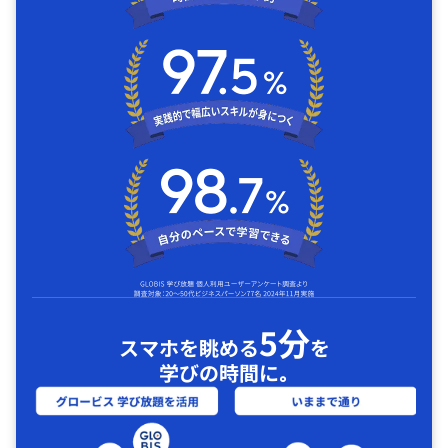
5分
スマホを眺める
を
学びの時間に｡