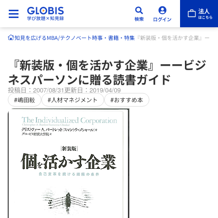
知見を広げる
MBA/テクノベート
時事・書籍・特集
『新装版・個を活かす企業』ーー
『新装版・個を活かす企業』ーービジ
ネスパーソンに贈る読書ガイド
投稿日：2007/08/31
更新日：2019/04/09
#嶋田毅
#人材マネジメント
#おすすめ本