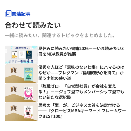
関連記事
合わせて読みたい
一緒に読みたい、関連するトピックをまとめました｡
夏休みに読みたい書籍2026――いま読みたい3
冊をMBA教員が推薦
優秀な人ほど『意味のない仕事』にハマるのは
なぜか——ブレグマン『倫理的野心を持て』が
問う才能の使い道
『離職ゼロ。「自営型社員」が会社を変え
る！』――ジョブ型でもメンバーシップ型でも
ない新たな選択肢
思考の「型」が、ビジネスの質を決定付ける
──『グロービスMBAキーワード フレームワー
クBEST100』