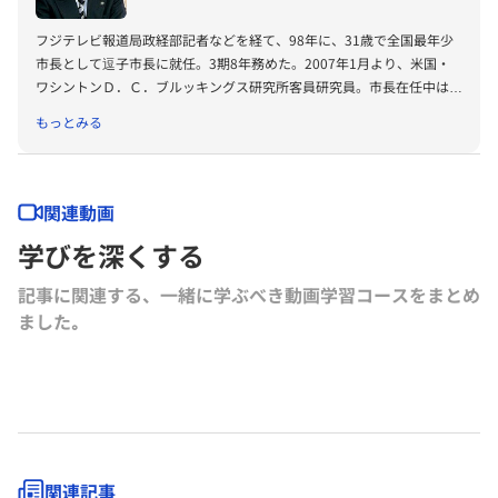
フジテレビ報道局政経部記者などを経て、98年に、31歳で全国最年少
市長として逗子市長に就任。3期8年務めた。2007年1月より、米国・
ワシントンＤ．Ｃ．ブルッキングス研究所客員研究員。市長在任中は、
逗子市を日経新聞全国透明度ランキング1位にするなど、情報公開、行
もっとみる
政改革に力を注いだ。東京大学大学院法学政冶学研究科修了。
関連動画
学びを深くする
記事に関連する、一緒に学ぶべき動画学習コースをまとめ
ました｡
関連記事