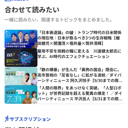
合わせて読みたい
一緒に読みたい、関連するトピックをまとめました｡
「日本衰退論」の嘘｜トランプ時代の日米関係
の現在地｜日本が取るべき3つの生存戦略【櫛
田健児×関灘茂×堀井巌×筒井清輝】
雇用不安を挑戦の糧に変える 川邊健太郎氏に
学ぶ、AI時代のエフェクチュエーション
「数の横暴」が生んだ「異例の国会」閉会に。
高市首相の「反省なし」に拡がる波紋／ダイバ
ーシティニュース 阿久沢悦子【9/30までの限定
公開】
「人間の限界」をあっけなく突破。「人型ロボ
ット」が世界記録を超える驚異の爆走！ ／ダイ
バーシティニュース 平沢岳人【8/31までの限定
公開】
サブスクリプション