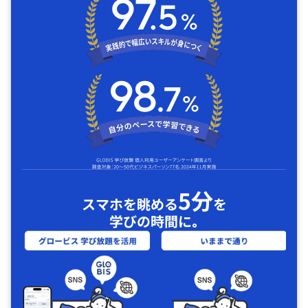
5分
スマホを眺める
を
学びの時間に｡