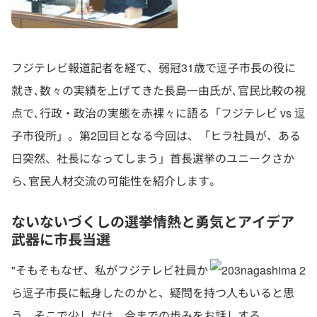
フジテレビ報道記者を経て、弱冠31歳で逗子市長の役に
就き､数々の実績を上げてきた長島一由氏が､官民比較の視
点で､行政・政治の実態を赤裸々に語る「フジテレビ vs 逗
子市役所」。第2回目となる今回は、「ヒラ社員が、ある
日突然、社長になってしまう」首長選挙のユニークさか
ら､官民人材交流の可能性を紹介します。
ないないづくしの選挙情熱と勇気とアイデア
武器に市長当選
"そもそもなぜ、私がフジテレビ社員か
ら逗子市長に転身したのかと、疑問を持つ人もいると思
う。そこで少しだけ、今までの歩みをお話しする。