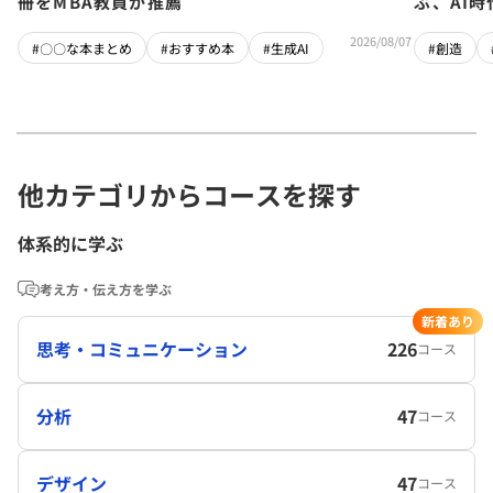
冊をMBA教員が推薦
ぶ、AI
2026/08/07
#〇〇な本まとめ
#おすすめ本
#生成AI
#創造
他カテゴリからコースを探す
体系的に学ぶ
考え方・伝え方を学ぶ
新着あり
思考・コミュニケーション
226
コース
分析
47
コース
デザイン
47
コース