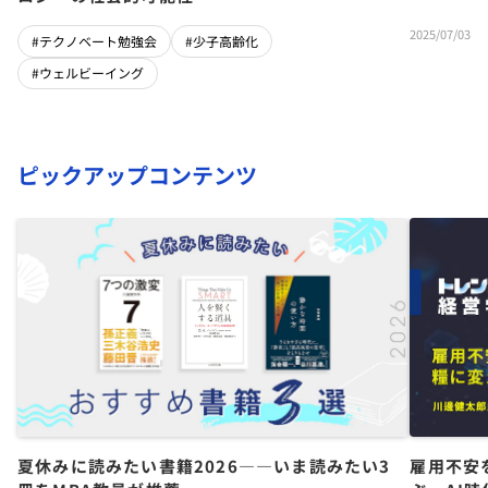
2025/07/03
#テクノベート勉強会
#少子高齢化
#ウェルビーイング
ピックアップコンテンツ
夏休みに読みたい書籍2026――いま読みたい3
雇用不安