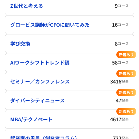
Z世代と考える
9
コース
グロービス講師がCFOに聞いてみた
16
コース
学び交換
8
コース
新着あり
AIワークシフトトレンド編
58
コース
新着あり
セミナー／カンファレンス
3416
記事
新着あり
ダイバーシティニュース
47
記事
新着あり
MBA/テクノベート
4617
記事
起業家の風景（創業者コラム）
732
記事