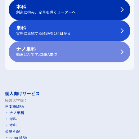
本科
創造に挑み、変革を導くリーダーへ
単科
実務に直結するMBAを1科目から
ナノ単科
動画とAIで学ぶMBA単位
個人向けサービス
経営大学院：
日本語MBA
ナノ単科
単科
本科
英語MBA
nano-MBA