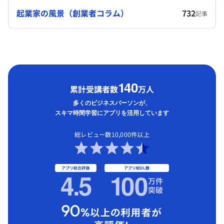
起業家の風景（創業者コラム）
732
記事
1
40
累計受講者数
万人
多くのビジネスパーソンが、
スキマ時間学習にアプリを活用しています
総レビュー数10,000件以上
アプリ総合評価
アプリ総DL数
4.5
1
00
万件
突破