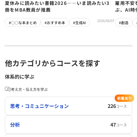
夏休みに読みたい書籍2026――いま読みたい3
雇用不安
冊をMBA教員が推薦
ぶ、AI
2026/08/07
#〇〇な本まとめ
#おすすめ本
#生成AI
#創造
他カテゴリからコースを探す
体系的に学ぶ
考え方・伝え方を学ぶ
新着あり
思考・コミュニケーション
226
コース
分析
47
コース