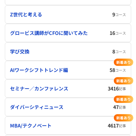
Z世代と考える
9
コース
グロービス講師がCFOに聞いてみた
16
コース
学び交換
8
コース
新着あり
AIワークシフトトレンド編
58
コース
新着あり
セミナー／カンファレンス
3416
記事
新着あり
ダイバーシティニュース
47
記事
新着あり
MBA/テクノベート
4617
記事