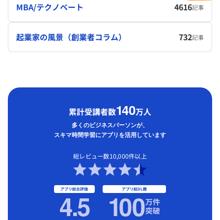
MBA/テクノベート
4616
記事
起業家の風景（創業者コラム）
732
記事
1
40
累計受講者数
万人
多くのビジネスパーソンが、
スキマ時間学習にアプリを活用しています
総レビュー数10,000件以上
アプリ総合評価
アプリ総DL数
4.5
1
00
万件
突破