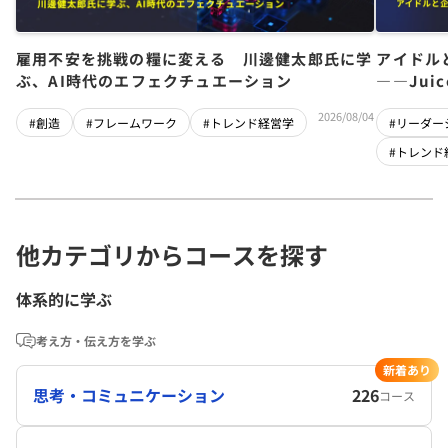
雇用不安を挑戦の糧に変える 川邊健太郎氏に学
アイドル
ぶ、AI時代のエフェクチュエーション
――Jui
チーム」
2026/08/04
#創造
#フレームワーク
#トレンド経営学
#リーダー
#トレンド
他カテゴリからコースを探す
体系的に学ぶ
考え方・伝え方を学ぶ
新着あり
思考・コミュニケーション
226
コース