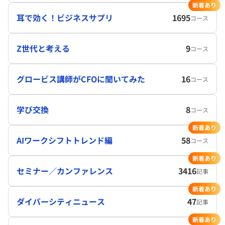
新着あり
耳で効く！ビジネスサプリ
1695
コース
Z世代と考える
9
コース
グロービス講師がCFOに聞いてみた
16
コース
学び交換
8
コース
新着あり
AIワークシフトトレンド編
58
コース
新着あり
セミナー／カンファレンス
3416
記事
新着あり
ダイバーシティニュース
47
記事
新着あり