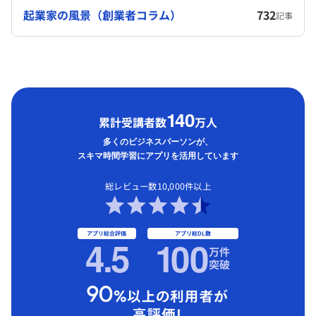
起業家の風景（創業者コラム）
732
記事
1
40
累計受講者数
万人
多くのビジネスパーソンが、
スキマ時間学習にアプリを活用しています
総レビュー数10,000件以上
アプリ総合評価
アプリ総DL数
4.5
1
00
万件
突破