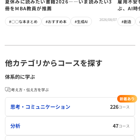
夏休みに読みたい書籍2026――いま読みたい3
雇用不安
冊をMBA教員が推薦
ぶ、AI
2026/08/07
#〇〇な本まとめ
#おすすめ本
#生成AI
#創造
他カテゴリからコースを探す
体系的に学ぶ
考え方・伝え方を学ぶ
新着あり
思考・コミュニケーション
226
コース
分析
47
コース