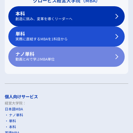
グロービス経営大学院（MBA）
本科
創造に挑み、変革を導くリーダーへ
単科
実務に直結するMBAを1科目から
ナノ単科
動画とAIで学ぶMBA単位
個人向けサービス
経営大学院：
日本語MBA
ナノ単科
単科
本科
英語MBA