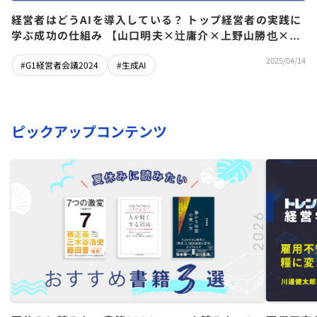
経営者はどうAIを導入している？ トップ経営者の実践に
学ぶ成功の仕組み 【山口明夫×辻庸介×上野山勝也×近
澤良×村上明子】
2025/04/14
#G1経営者会議2024
#生成AI
ピックアップコンテンツ