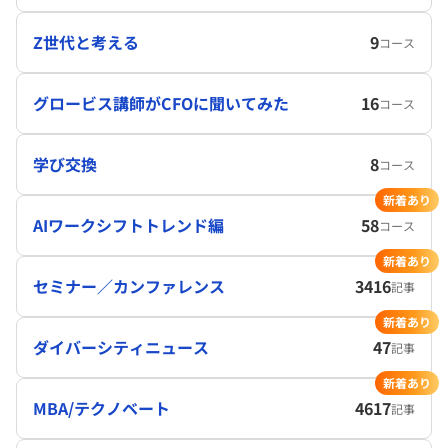
Z世代と考える
9
コース
グロービス講師がCFOに聞いてみた
16
コース
学び交換
8
コース
新着あり
AIワークシフトトレンド編
58
コース
新着あり
セミナー／カンファレンス
3416
記事
新着あり
ダイバーシティニュース
47
記事
新着あり
MBA/テクノベート
4617
記事