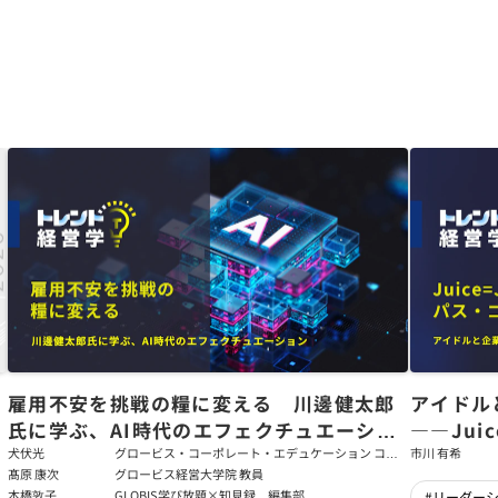
た
雇用不安を挑戦の糧に変える 川邊健太郎
アイドル
氏に学ぶ、AI時代のエフェクチュエーショ
――Jui
ン
強いチー
犬伏光
グロービス・コーポレート・エデュケーション コー
市川 有希
ポレート・ソリューション・チーム コンサルタント
髙原 康次
グロービス経営大学院 教員
本橋敦子
GLOBIS学び放題×知見録 編集部
#リーダー