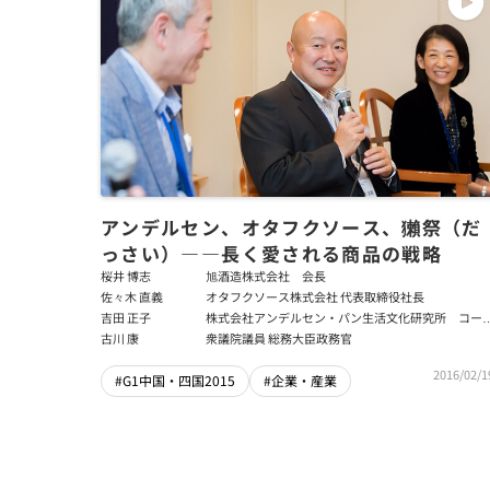
アンデルセン、オタフクソース、獺祭（だ
っさい）――長く愛される商品の戦略
桜井 博志
旭酒造株式会社 会長
佐々木 直義
オタフクソース株式会社 代表取締役社長
吉田 正子
株式会社アンデルセン・パン生活文化研究所 コー
レートアドバイザー
古川 康
衆議院議員 総務大臣政務官
2016/02/1
#G1中国・四国2015
#企業・産業