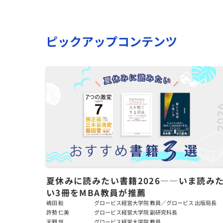
ピックアップコンテンツ
夏休みに読みたい書籍2026――いま読み
い3冊をMBA教員が推薦
嶋田 毅
グロービス経営大学院 教員／グロービス 出版局長
許勢 仁美
グロービス経営大学院 副研究科長
天野 慧
グロービス経営大学院 教員