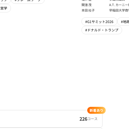
フェロー
関灘 茂
A.T. カー
経営学
本法人会長
本田 桂子
早稲田大学商
#G1サミット2026
#地
#ドナルド・トランプ
新着あり
226
コース