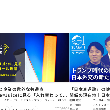
と企業の意外な共通点
「日本衰退論」の
ce=Juiceに見る「入れ替わっても
関係の現在地｜日本
ム」をつくるパス・ゴール理論
戦略【櫛田健児×
グロービス・デジタル・プラットフォーム GLOBIS
櫛田 健児
カーネギー国
学び放題 編集部・コンテンツ開発チーム
ラムディレク
筒井 清輝
スタンフォー
輝】
2026/07/31
大学アジア太
堀井 巌
参議院議員
シップ
#フレームワーク