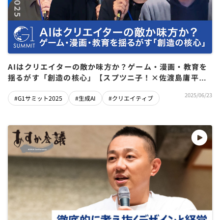
AIはクリエイターの敵か味方か？ゲーム・漫画・教育を
揺るがす「創造の核心」【スプツニ子！×佐渡島庸平×
里見治紀×赤川隼一】
2025/06/23
#G1サミット2025
#生成AI
#クリエイティブ