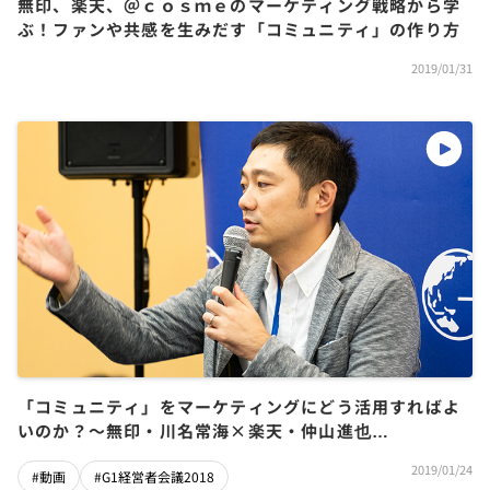
無印、楽天、＠ｃｏｓｍｅのマーケティング戦略から学
ぶ！ファンや共感を生みだす「コミュニティ」の作り方
2019/01/31
「コミュニティ」をマーケティングにどう活用すればよ
いのか？～無印・川名常海×楽天・仲山進也
×@cosme・吉松徹郎×コルク・佐渡島庸平
2019/01/24
#動画
#G1経営者会議2018