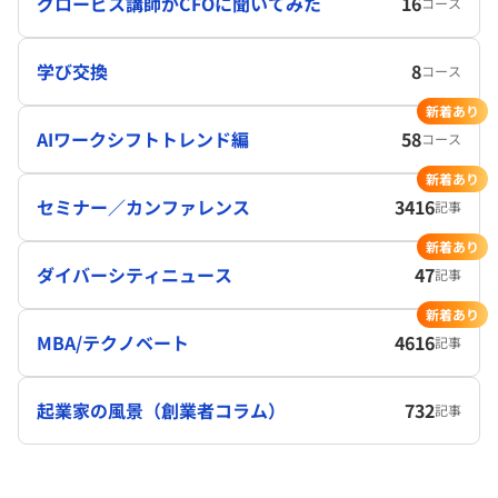
グロービス講師がCFOに聞いてみた
16
コース
学び交換
8
コース
新着あり
AIワークシフトトレンド編
58
コース
新着あり
セミナー／カンファレンス
3416
記事
新着あり
ダイバーシティニュース
47
記事
新着あり
MBA/テクノベート
4616
記事
起業家の風景（創業者コラム）
732
記事