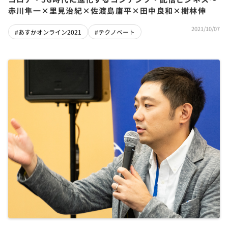
赤川隼一×里見治紀×佐渡島庸平×田中良和×樹林伸
2021/10/07
#あすかオンライン2021
#テクノベート