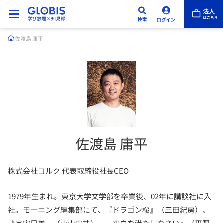
佐渡島 庸平
佐渡島 庸平
株式会社コルク 代表取締役社長CEO
1979年生まれ。東京大学文学部を卒業後、02年に講談社に入
社。モーニング編集部にて、『ドラゴン桜』（三田紀房）、
『宇宙兄弟』（小山宙哉）、『空白を満たしなさい』（平野