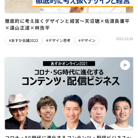
徹底的に考え抜くデザインと経営～天沼聰×佐渡島庸平
×遠山正道×林浩平
2022/10/28
#あすか会議2022
#デザイン思考
#デザイン
コロナ・5G時代に進化するコンテンツ・配信ビジネス〜