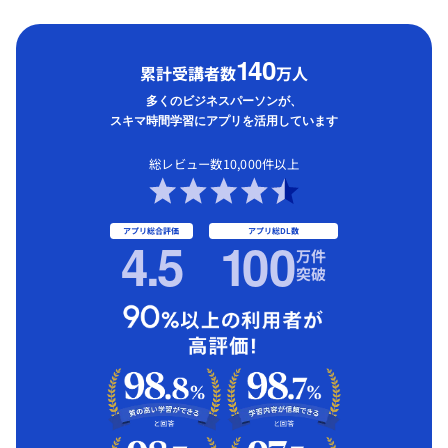
1
40
累計受講者数
万人
多くのビジネスパーソンが、
スキマ時間学習にアプリを活用しています
総レビュー数10,000件以上
アプリ総合評価
アプリ総DL数
4.5
1
00
万件
突破