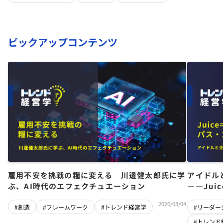
ピックアップコンテンツ
雇用不安を挑戦の糧に変える 川邊健太郎氏に学
アイドル
ぶ、AI時代のエフェクチュエーション
――Jui
チーム」
2026/08/04
#創造
#フレームワーク
#トレンド経営学
#リーダー
#トレンド