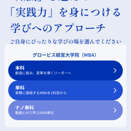
グロービス経営大学院（MBA）
本科
創造に挑み、変革を導くリーダーへ
単科
実務に直結するMBAを1科目から
ナノ単科
動画とAIで学ぶMBA単位