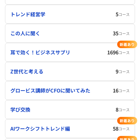
トレンド経営学
5
コース
この人に聞く
35
コース
新着あり
耳で効く！ビジネスサプリ
1696
コース
Z世代と考える
9
コース
グロービス講師がCFOに聞いてみた
16
コース
学び交換
8
コース
新着あり
AIワークシフトトレンド編
58
コース
新着あり