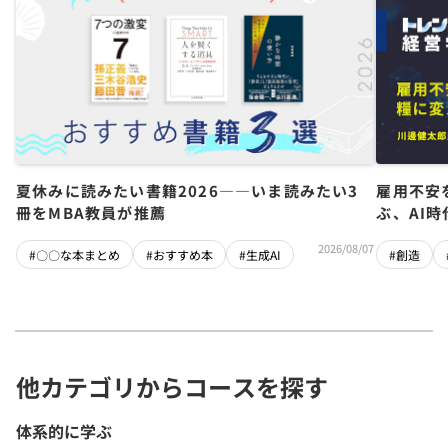
夏休みに読みたい書籍2026――いま読みたい3
雇用不安
冊をMBA教員が推薦
ぶ、AI
2026/08/07
#〇〇な本まとめ
#おすすめ本
#生成AI
#創造
他カテゴリからコースを探す
体系的に学ぶ