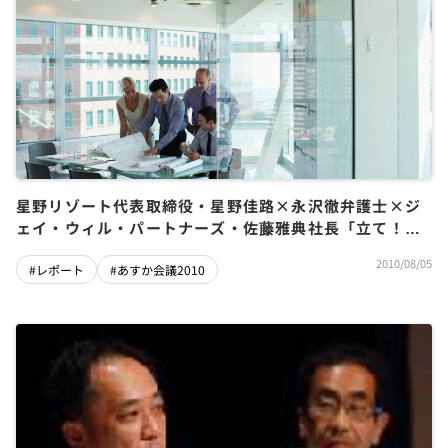
星野リゾート代表取締役・星野佳路×永沢徹弁護士×ジ
ェイ・ウィル・パートナーズ・佐藤雅典社長「立て！日
本のミドルよ！クーデターを起こせ」（あすか会議
2010/08/05
#レポート
#あすか会議2010
2010）