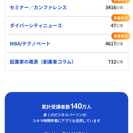
セミナー／カンファレンス
3416
記事
新着あり
ダイバーシティニュース
47
記事
新着あり
MBA/テクノベート
4617
記事
起業家の風景（創業者コラム）
732
記事
1
40
累計受講者数
万人
多くのビジネスパーソンが、
スキマ時間学習にアプリを活用しています