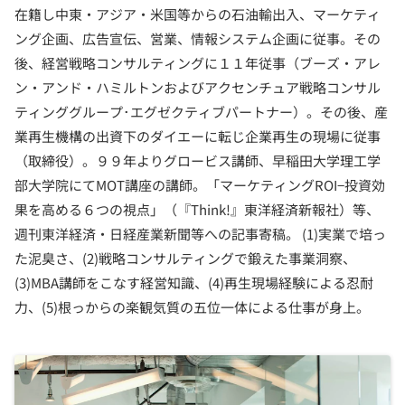
在籍し中東・アジア・米国等からの石油輸出入、マーケティ
ング企画、広告宣伝、営業、情報システム企画に従事。その
後、経営戦略コンサルティングに１１年従事（ブーズ・アレ
ン・アンド・ハミルトンおよびアクセンチュア戦略コンサル
ティンググループ･エグゼクティブパートナー）。その後、産
業再生機構の出資下のダイエーに転じ企業再生の現場に従事
（取締役）。９９年よりグロービス講師、早稲田大学理工学
部大学院にてMOT講座の講師。「マーケティングROI−投資効
果を高める６つの視点」（『Think!』東洋経済新報社）等、
週刊東洋経済・日経産業新聞等への記事寄稿。 (1)実業で培っ
た泥臭さ、(2)戦略コンサルティングで鍛えた事業洞察、
(3)MBA講師をこなす経営知識、(4)再生現場経験による忍耐
力、(5)根っからの楽観気質の五位一体による仕事が身上。