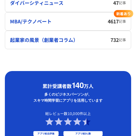
ダイバーシティニュース
47
記事
新着あり
MBA/テクノベート
4617
記事
起業家の風景（創業者コラム）
732
記事
1
40
累計受講者数
万人
多くのビジネスパーソンが、
スキマ時間学習にアプリを活用しています
総レビュー数10,000件以上
アプリ総合評価
アプリ総DL数