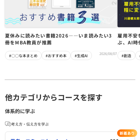
夏休みに読みたい書籍2026――いま読みたい3
雇用不安
冊をMBA教員が推薦
ぶ、AI
2026/08/07
#〇〇な本まとめ
#おすすめ本
#生成AI
#創造
他カテゴリからコースを探す
体系的に学ぶ
考え方・伝え方を学ぶ
新着あり