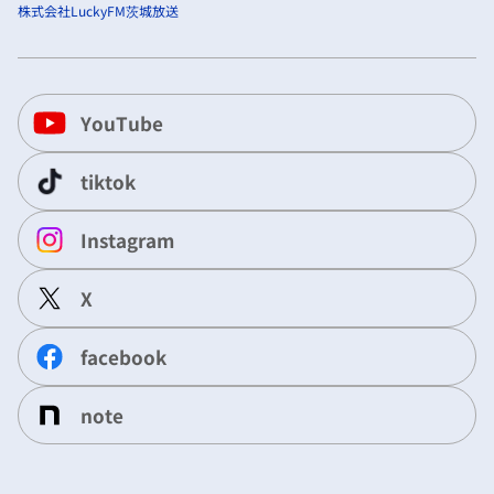
株式会社LuckyFM茨城放送
YouTube
tiktok
Instagram
X
facebook
note