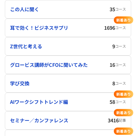
この人に聞く
35
コース
新着あり
耳で効く！ビジネスサプリ
1696
コース
Z世代と考える
9
コース
グロービス講師がCFOに聞いてみた
16
コース
学び交換
8
コース
新着あり
AIワークシフトトレンド編
58
コース
新着あり
セミナー／カンファレンス
3416
記事
新着あり