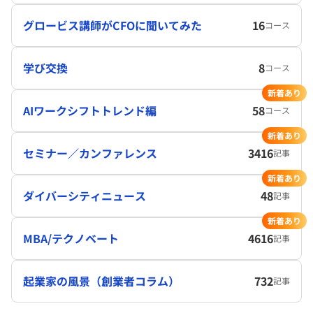
グロービス講師がCFOに聞いてみた
16
コース
学び交換
8
コース
新着あり
AIワークシフトトレンド編
58
コース
新着あり
セミナー／カンファレンス
3416
記事
新着あり
ダイバーシティニュース
48
記事
新着あり
MBA/テクノベート
4616
記事
起業家の風景（創業者コラム）
732
記事