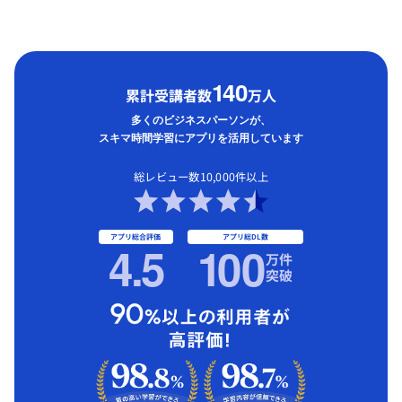
1
40
累計受講者数
万人
多くのビジネスパーソンが、
スキマ時間学習にアプリを活用しています
総レビュー数10,000件以上
アプリ総合評価
アプリ総DL数
4.5
1
00
万件
突破