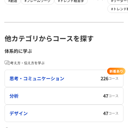
#創造
#フレームワーク
#トレンド経営学
#リーダー
#トレンド
他カテゴリからコースを探す
体系的に学ぶ
考え方・伝え方を学ぶ
新着あり
思考・コミュニケーション
226
コース
分析
47
コース
デザイン
47
コース