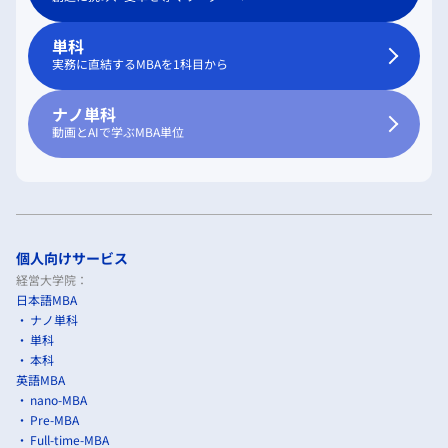
単科
実務に直結するMBAを1科目から
ナノ単科
動画とAIで学ぶMBA単位
個人向けサービス
経営大学院：
日本語MBA
ナノ単科
単科
本科
英語MBA
nano-MBA
Pre-MBA
Full-time-MBA