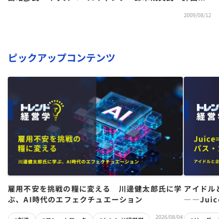
れた偶発性キャリアのススメ」
2009/08/12
ピックアップコンテンツ
雇用不安を挑戦の糧に変える 川邊健太郎氏に学
アイドル
ぶ、AI時代のエフェクチュエーション
――Jui
チーム」
2026/08/04