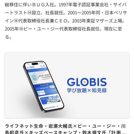
幌移住に伴いＢＵＧ入社。1997年電子認証事業会社・サイバ
ートラスト⑭設立、社長就任。2001〜2005年同・日本ベリサ
イン⑭代表取締役社長兼ＣＥＯ。2003年東証マザーズ上場。
2005年⑭ビー・ユー・ジー代表取締役社長就任、現在に至
る。
ライフネット生命・岩瀬大輔氏×ビー・ユー・ジー・川
島昭彦氏×キッズベースキャンプ・鈴木規文氏「計画さ