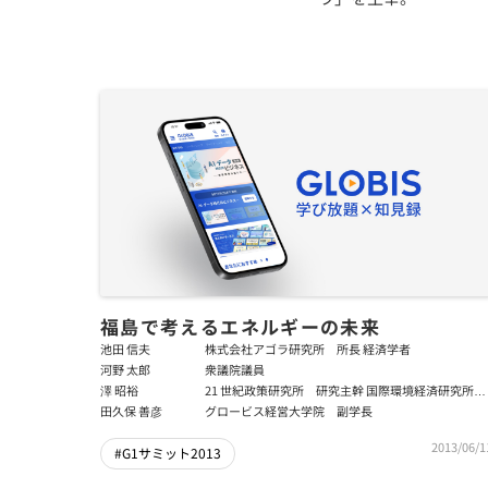
福島で考えるエネルギーの未来
池田 信夫
株式会社アゴラ研究所 所長 経済学者
河野 太郎
衆議院議員
澤 昭裕
21 世紀政策研究所 研究主幹 国際環境経済研究所
所長
田久保 善彦
グロービス経営大学院 副学長
2013/06/1
#G1サミット2013