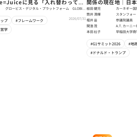
ce=Juiceに見る「入れ替わっても
関係の現在地｜日本
ム」をつくるパス・ゴール理論
戦略【櫛田健児×
グロービス・デジタル・プラットフォーム GLOBIS
櫛田 健児
カーネギー国
学び放題 編集部・コンテンツ開発チーム
ラムディレク
筒井 清輝
スタンフォー
輝】
2026/07/31
大学アジア太
堀井 巌
参議院議員
シップ
#フレームワーク
フェロー
関灘 茂
A.T. カー
経営学
本法人会長
本田 桂子
早稲田大学商
#G1サミット2026
#地
#ドナルド・トランプ