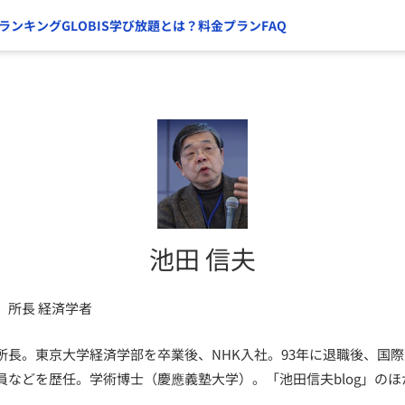
ランキング
GLOBIS学び放題とは？
料金プラン
FAQ
池田 信夫
 所長 経済学者
長。東京大学経済学部を卒業後、NHK入社。93年に退職後、国際大
員などを歴任。学術博士（慶應義塾大学）。「池田信夫blog」の