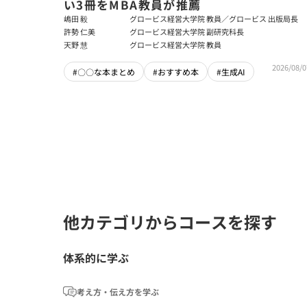
い3冊をMBA教員が推薦
嶋田 毅
グロービス経営大学院 教員／グロービス 出版局長
許勢 仁美
グロービス経営大学院 副研究科長
天野 慧
グロービス経営大学院 教員
2026/08/0
#〇〇な本まとめ
#おすすめ本
#生成AI
他カテゴリからコースを探す
体系的に学ぶ
考え方・伝え方を学ぶ