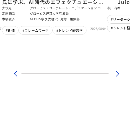
氏に学ぶ、AI時代のエフェクチュエーショ
――Jui
ン
強いチー
犬伏光
グロービス・コーポレート・エデュケーション コー
市川 有希
ポレート・ソリューション・チーム コンサルタント
髙原 康次
グロービス経営大学院 教員
本橋敦子
GLOBIS学び放題×知見録 編集部
#リーダー
#トレンド
7
2026/08/04
#創造
#フレームワーク
#トレンド経営学