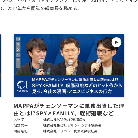
、2017年から同誌の編集長を務める。
MAPPAがチェンソーマンに単独出資した理
由とは!?SPY×FAMILY、呪術廻戦などの
ヒット作から見る、今後の漫画・アニメビ
大塚 学
株式会社MAPPA 代表取締役
細野 修平
株式会社集英社 少年ジャンプ＋編集長
ジネスの行方
内藤 裕紀
株式会社ドリコム 代表取締役社長