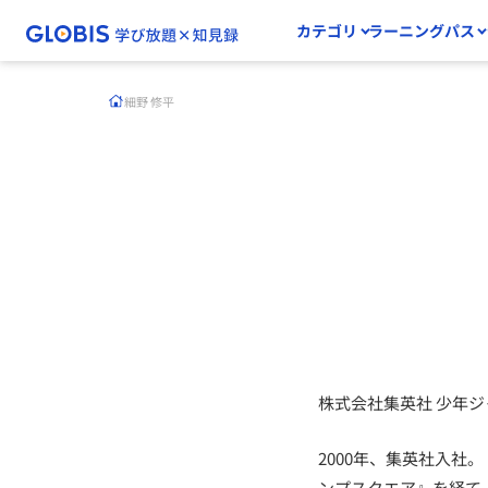
カテゴリ
ラーニングパス
細野 修平
株式会社集英社 少年
2000年、集英社入
ンプスクエア』を経て、