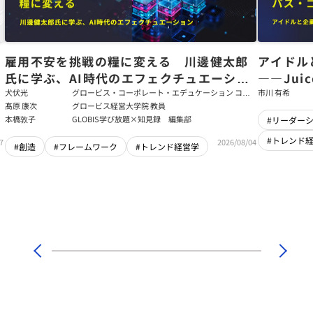
た
雇用不安を挑戦の糧に変える 川邊健太郎
アイドル
氏に学ぶ、AI時代のエフェクチュエーショ
――Jui
ン
強いチー
犬伏光
グロービス・コーポレート・エデュケーション コー
市川 有希
ポレート・ソリューション・チーム コンサルタント
髙原 康次
グロービス経営大学院 教員
本橋敦子
GLOBIS学び放題×知見録 編集部
#リーダー
#トレンド
7
2026/08/04
#創造
#フレームワーク
#トレンド経営学