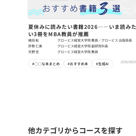
夏休みに読みたい書籍2026――いま読み
い3冊をMBA教員が推薦
嶋田 毅
グロービス経営大学院 教員／グロービス 出版局長
許勢 仁美
グロービス経営大学院 副研究科長
天野 慧
グロービス経営大学院 教員
2026/08/0
#〇〇な本まとめ
#おすすめ本
#生成AI
他カテゴリからコースを探す