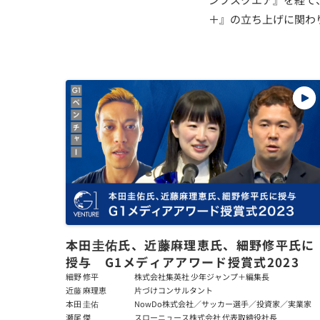
＋』の立ち上げに関わり
本田圭佑氏、近藤麻理恵氏、細野修平氏に
授与 G1メディアアワード授賞式2023
細野 修平
株式会社集英社 少年ジャンプ＋編集長
近藤 麻理恵
片づけコンサルタント
本田 圭佑
NowDo株式会社／サッカー選手／投資家／実業家
瀬尾 傑
スローニュース株式会社 代表取締役社長