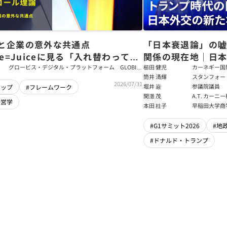
と企業の意外な共通点
「日本衰退論」の
ce=Juiceに見る「入れ替わっても
関係の現在地｜日本
ム」をつくるパス・ゴール理論
戦略【櫛田健児×
グロービス・デジタル・プラットフォーム GLOBIS
櫛田 健児
カーネギー国
学び放題 編集部・コンテンツ開発チーム
ラムディレク
筒井 清輝
スタンフォー
輝】
2026/07/31
大学アジア太
堀井 巌
参議院議員
シップ
#フレームワーク
フェロー
関灘 茂
A.T. カー
経営学
本法人会長
本田 桂子
早稲田大学商
#G1サミット2026
#地
#ドナルド・トランプ