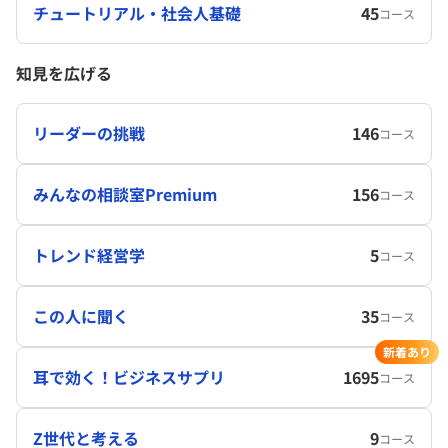
チュートリアル・社会人基礎
45
コース
知見を広げる
リーダーの挑戦
146
コース
みんなの相談室Premium
156
コース
トレンド経営学
5
コース
この人に聞く
35
コース
新着あり
耳で効く！ビジネスサプリ
1695
コース
Z世代と考える
9
コース