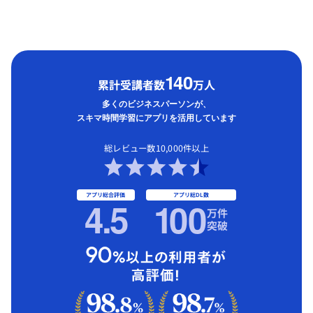
1
40
累計受講者数
万人
多くのビジネスパーソンが、
スキマ時間学習にアプリを活用しています
総レビュー数10,000件以上
アプリ総合評価
アプリ総DL数
4.5
1
00
万件
突破