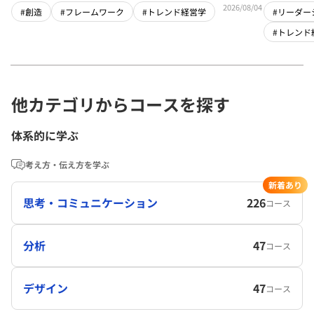
2026/08/04
#創造
#フレームワーク
#トレンド経営学
#リーダー
#トレンド
他カテゴリからコースを探す
体系的に学ぶ
考え方・伝え方を学ぶ
新着あり
思考・コミュニケーション
226
コース
分析
47
コース
デザイン
47
コース