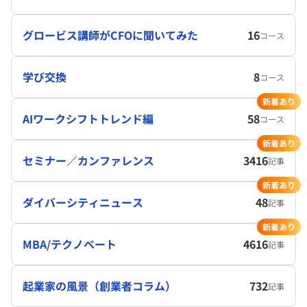
グロービス講師がCFOに聞いてみた
16
コース
学び交換
8
コース
新着あり
AIワークシフトトレンド編
58
コース
新着あり
セミナー／カンファレンス
3416
記事
新着あり
ダイバーシティニュース
48
記事
新着あり
MBA/テクノベート
4616
記事
起業家の風景（創業者コラム）
732
記事