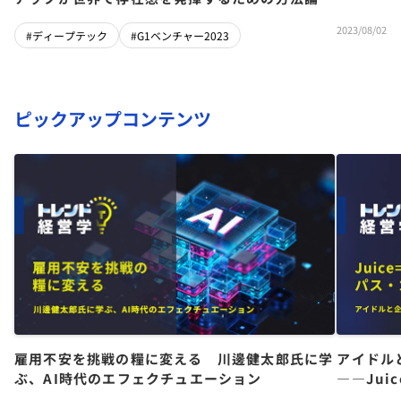
2023/08/02
#ディープテック
#G1ベンチャー2023
ピックアップコンテンツ
雇用不安を挑戦の糧に変える 川邊健太郎氏に学
アイドル
ぶ、AI時代のエフェクチュエーション
――Jui
チーム」