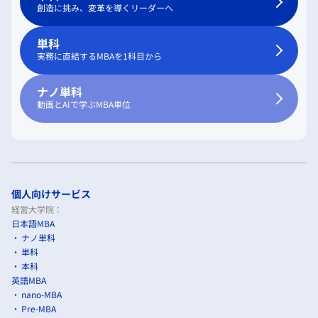
創造に挑み、変革を導くリーダーへ
単科
実務に直結するMBAを1科目から
ナノ単科
動画とAIで学ぶMBA単位
個人向けサービス
経営大学院：
日本語MBA
ナノ単科
単科
本科
英語MBA
nano-MBA
Pre-MBA