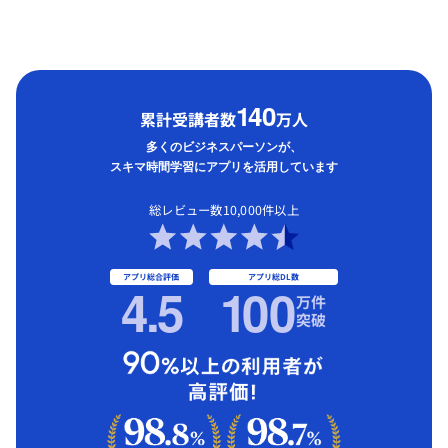
1
40
累計受講者数
万人
多くのビジネスパーソンが、
スキマ時間学習にアプリを活用しています
総レビュー数10,000件以上
アプリ総合評価
アプリ総DL数
4.5
1
00
万件
突破