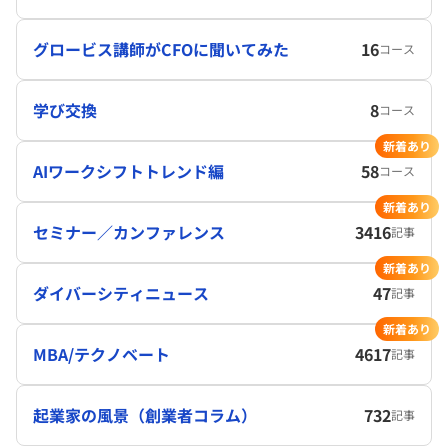
グロービス講師がCFOに聞いてみた
16
コース
学び交換
8
コース
新着あり
AIワークシフトトレンド編
58
コース
新着あり
セミナー／カンファレンス
3416
記事
新着あり
ダイバーシティニュース
47
記事
新着あり
MBA/テクノベート
4617
記事
起業家の風景（創業者コラム）
732
記事