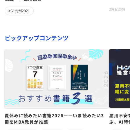
2021/12/02
#G1九州2021
ピックアップコンテンツ
夏休みに読みたい書籍2026――いま読みたい3
雇用不安
冊をMBA教員が推薦
ぶ、AI