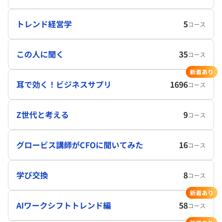
トレンド経営学
5
コース
この人に聞く
35
コース
新着あり
耳で効く！ビジネスサプリ
1696
コース
Z世代と考える
9
コース
グロービス講師がCFOに聞いてみた
16
コース
学び交換
8
コース
新着あり
AIワークシフトトレンド編
58
コース