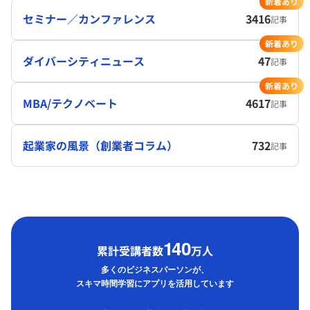
新着あり
セミナー／カンファレンス
3416
記事
新着あり
ダイバーシティニュース
47
記事
新着あり
MBA/テクノベート
4617
記事
起業家の風景（創業者コラム）
732
記事
1
40
累計受講者数
万人
多くのビジネスパーソンが、
スキマ時間学習にアプリを活用しています