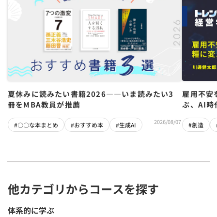
夏休みに読みたい書籍2026――いま読みたい3
雇用不安
冊をMBA教員が推薦
ぶ、AI
2026/08/07
#〇〇な本まとめ
#おすすめ本
#生成AI
#創造
他カテゴリからコースを探す
体系的に学ぶ