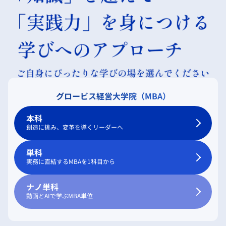
グロービス経営大学院（MBA）
本科
創造に挑み、変革を導くリーダーへ
単科
実務に直結するMBAを1科目から
ナノ単科
動画とAIで学ぶMBA単位