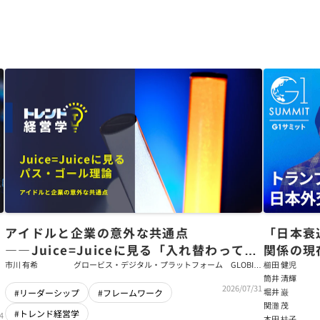
アイドルと企業の意外な共通点
「日本衰
――Juice=Juiceに見る「入れ替わっても
関係の現
強いチーム」をつくるパス・ゴール理論
戦略【櫛
市川 有希
グロービス・デジタル・プラットフォーム GLOBIS
櫛田 健児
学び放題 編集部・コンテンツ開発チーム
筒井 清輝
輝】
2026/07/31
堀井 巌
#リーダーシップ
#フレームワーク
関灘 茂
#トレンド経営学
4
本田 桂子