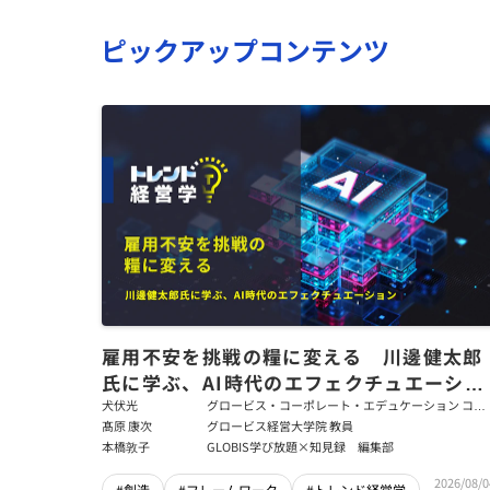
ピックアップコンテンツ
雇用不安を挑戦の糧に変える 川邊健太郎
氏に学ぶ、AI時代のエフェクチュエーショ
ン
犬伏光
グロービス・コーポレート・エデュケーション コー
ポレート・ソリューション・チーム コンサルタント
髙原 康次
グロービス経営大学院 教員
本橋敦子
GLOBIS学び放題×知見録 編集部
2026/08/0
#創造
#フレームワーク
#トレンド経営学