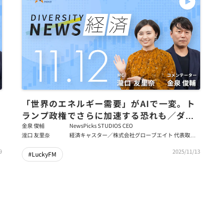
「世界のエネルギー需要」がAIで一変。ト
ランプ政権でさらに加速する恐れも／ダイ
バーシティニュース 金泉俊輔【12/31まで
金泉 俊輔
NewsPicks STUDIOS CEO
瀧口 友里奈
経済キャスター／株式会社グローブエイト 代表取締
の限定公開】
役
9
2025/11/13
#LuckyFM