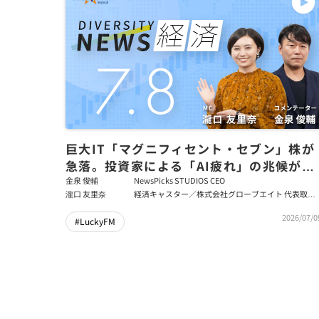
巨大IT「マグニフィセント・セブン」株が
急落。投資家による「AI疲れ」の兆候が原
因か／ダイバーシティニュース 金泉俊輔
金泉 俊輔
NewsPicks STUDIOS CEO
瀧口 友里奈
経済キャスター／株式会社グローブエイト 代表取締
【8/31までの限定公開】
役
2026/07/0
#LuckyFM