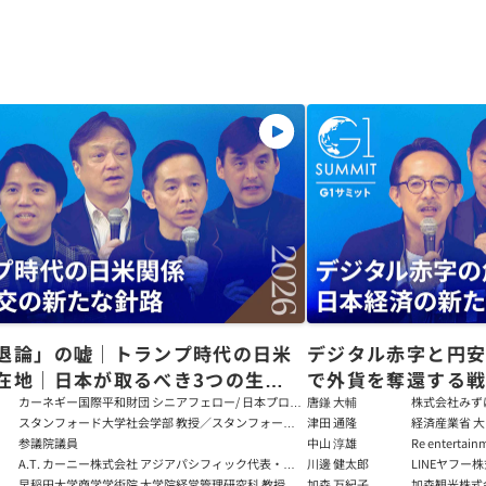
退論」の嘘｜トランプ時代の日米
デジタル赤字と円
在地｜日本が取るべき3つの生存
で外貨を奪還する
田健児×関灘茂×堀井巌×筒井清
る真の条件
カーネギー国際平和財団 シニアフェロー/ 日本プログ
唐鎌 大輔
株式会社みず
ラムディレクター
ト
スタンフォード大学社会学部 教授／スタンフォード
津田 通隆
経済産業省 大
大学アジア太平洋研究センター 所長／東京財団 名誉
デジタル経済
参議院議員
中山 淳雄
Re enter
フェロー
報処理推進機
講師／Plott
A.T. カーニー株式会社 アジアパシフィック代表・日
川邊 健太郎
LINEヤフー
センター 情報分
本法人会長
早稲田大学商学学術院 大学院経営管理研究科 教授
加森 万紀子
加森観光株式