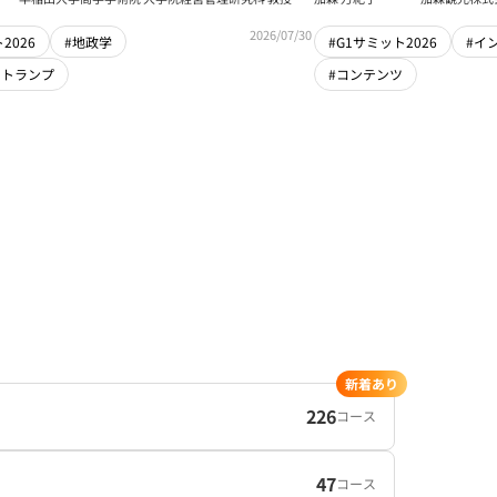
任者
2026/07/30
2026
#地政学
#G1サミット2026
#イ
・トランプ
#コンテンツ
新着あり
226
コース
47
コース