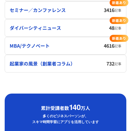
新着あり
セミナー／カンファレンス
3416
記事
新着あり
ダイバーシティニュース
48
記事
新着あり
MBA/テクノベート
4616
記事
起業家の風景（創業者コラム）
732
記事
1
40
累計受講者数
万人
多くのビジネスパーソンが、
スキマ時間学習にアプリを活用しています