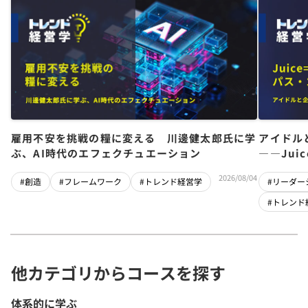
雇用不安を挑戦の糧に変える 川邊健太郎氏に学
アイドル
ぶ、AI時代のエフェクチュエーション
――Jui
チーム」
2026/08/04
#創造
#フレームワーク
#トレンド経営学
#リーダー
#トレンド
他カテゴリからコースを探す
体系的に学ぶ