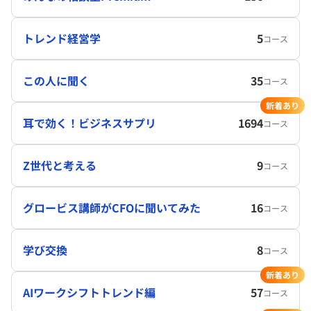
トレンド経営学
5
コース
この人に聞く
35
コース
新着あり
耳で効く！ビジネスサプリ
1694
コース
Z世代と考える
9
コース
グロービス講師がCFOに聞いてみた
16
コース
学び交換
8
コース
新着あり
AIワークシフトトレンド編
57
コース