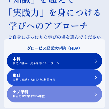
グロービス経営大学院（MBA）
本科
創造に挑み、変革を導くリーダーへ
単科
実務に直結するMBAを1科目から
ナノ単科
動画とAIで学ぶMBA単位