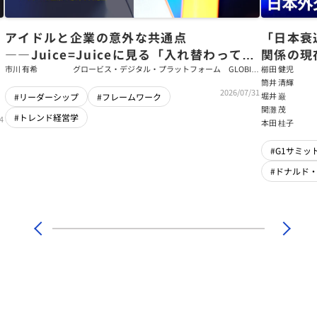
アイドルと企業の意外な共通点
「日本衰
――Juice=Juiceに見る「入れ替わっても
関係の現
強いチーム」をつくるパス・ゴール理論
戦略【櫛
市川 有希
グロービス・デジタル・プラットフォーム GLOBIS
櫛田 健児
学び放題 編集部・コンテンツ開発チーム
筒井 清輝
輝】
2026/07/31
堀井 巌
#リーダーシップ
#フレームワーク
関灘 茂
#トレンド経営学
4
本田 桂子
#G1サミット
#ドナルド