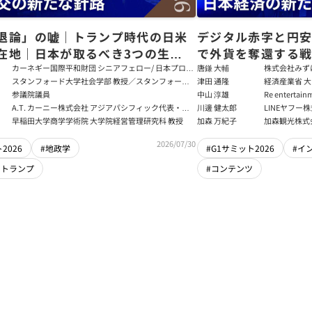
退論」の嘘｜トランプ時代の日米
デジタル赤字と円
在地｜日本が取るべき3つの生存
で外貨を奪還する
田健児×関灘茂×堀井巌×筒井清
る真の条件
カーネギー国際平和財団 シニアフェロー/ 日本プログ
唐鎌 大輔
株式会社みず
ラムディレクター
ト
スタンフォード大学社会学部 教授／スタンフォード
津田 通隆
経済産業省 大
大学アジア太平洋研究センター 所長／東京財団 名誉
デジタル経済
参議院議員
中山 淳雄
Re enter
フェロー
報処理推進機
講師／Plott
A.T. カーニー株式会社 アジアパシフィック代表・日
川邊 健太郎
LINEヤフー
センター 情報分
本法人会長
早稲田大学商学学術院 大学院経営管理研究科 教授
加森 万紀子
加森観光株式
任者
2026/07/30
2026
#地政学
#G1サミット2026
#イ
・トランプ
#コンテンツ