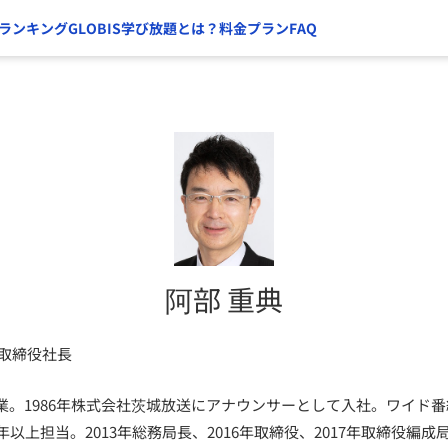
ランキング
GLOBIS学び放題とは？
料金プラン
FAQ
阿部 重典
表取締役社長
業。1986年株式会社茨城放送にアナウンサーとして入社。ワイド
以上担当。2013年総務局長、2016年取締役、2017年取締役編成局