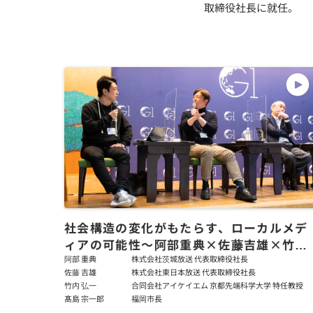
取締役社長に就任。
社会構造の変化がもたらす、ローカルメデ
ィアの可能性〜阿部重典×佐藤吉雄×竹内
弘一×_島宗一郎
阿部 重典
株式会社茨城放送 代表取締役社長
佐藤 吉雄
株式会社東日本放送 代表取締役社長
竹内 弘一
合同会社アイケイエム 京都先端科学大学 特任教授
髙島 宗一郎
福岡市長