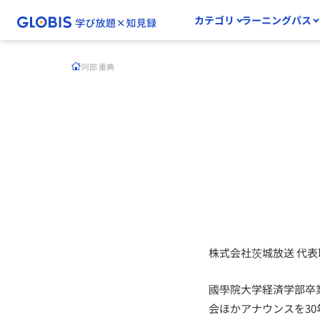
カテゴリ
ラーニングパス
阿部 重典
株式会社茨城放送 代
國學院大学経済学部卒
会ほかアナウンスを30年