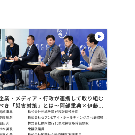
企業・メディア・行政が連携して取り組む
べき「災害対策」とは～阿部重典×伊藤順
朗×柴田久×鈴木英敬×藤沢久美
阿部 重典
株式会社茨城放送 代表取締役社長
伊藤 順朗
株式会社セブン&アイ・ホールディングス 代表取締役
副社長 スーパーストア事業管掌 兼 最高サステナビ
柴田 久
株式会社静岡銀行 代表取締役 取締役頭取
リティ責任者 兼 最高管理責任者
鈴木 英敬
衆議院議員
藤沢 久美
株式会社国際社会経済研究所 理事長