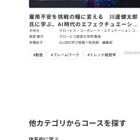
雇用不安を挑戦の糧に変える 川邊健太郎
氏に学ぶ、AI時代のエフェクチュエーショ
ン
犬伏光
グロービス・コーポレート・エデュケーション コー
ポレート・ソリューション・チーム コンサルタント
髙原 康次
グロービス経営大学院 教員
本橋敦子
GLOBIS学び放題×知見録 編集部
2026/08/0
#創造
#フレームワーク
#トレンド経営学
他カテゴリからコースを探す
体系的に学ぶ