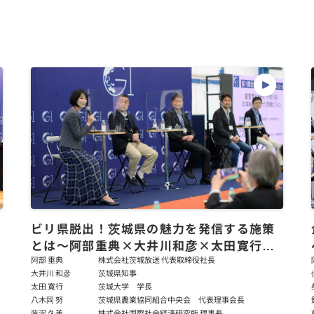
ビリ県脱出！茨城県の魅力を発信する施策
とは～阿部重典×大井川和彦×太田寛行×
八木岡努×藤沢久美
阿部 重典
株式会社茨城放送 代表取締役社長
大井川 和彦
茨城県知事
太田 寛行
茨城大学 学長
八木岡 努
茨城県農業協同組合中央会 代表理事会長
藤沢 久美
株式会社国際社会経済研究所 理事長