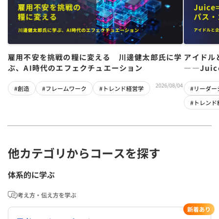
雇用不安を挑戦の糧に変える 川邊健太郎氏に学
アイドル
ぶ、AI時代のエフェクチュエーション
――Jui
チーム」
2026/08/04
#創造
#フレームワーク
#トレンド経営学
#リーダー
#トレンド
他カテゴリからコースを探す
体系的に学ぶ
考え方・伝え方を学ぶ
新着あり