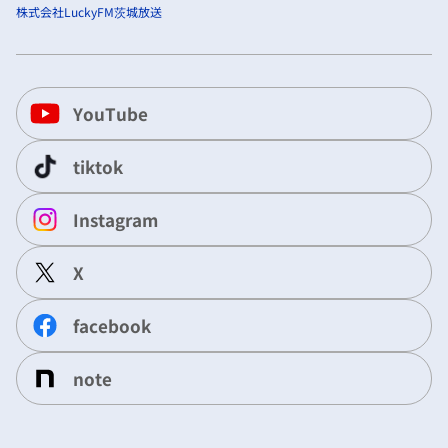
株式会社LuckyFM茨城放送
YouTube
tiktok
Instagram
X
facebook
note