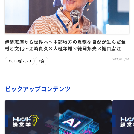
伊勢志摩から世界へ～中部地方の豊穣な自然が生んだ食
材と文化～江崎貴久×大樋年雄×徳岡邦夫×樋口宏江×
大島千世子
2020/12/14
#G1中部2020
#食
ピックアップコンテンツ