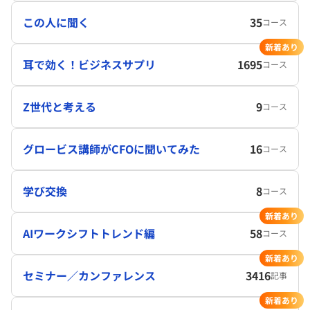
この人に聞く
35
コース
新着あり
耳で効く！ビジネスサプリ
1695
コース
Z世代と考える
9
コース
グロービス講師がCFOに聞いてみた
16
コース
学び交換
8
コース
新着あり
AIワークシフトトレンド編
58
コース
新着あり
セミナー／カンファレンス
3416
記事
新着あり