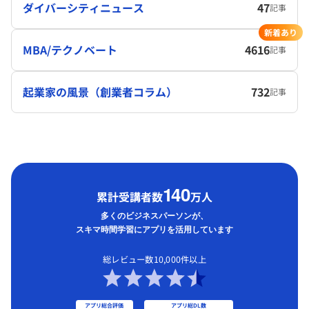
ダイバーシティニュース
47
記事
新着あり
MBA/テクノベート
4616
記事
起業家の風景（創業者コラム）
732
記事
1
40
累計受講者数
万人
多くのビジネスパーソンが、
スキマ時間学習にアプリを活用しています
総レビュー数10,000件以上
アプリ総合評価
アプリ総DL数