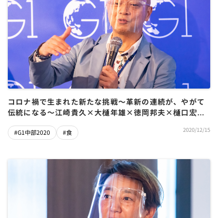
コロナ禍で生まれた新たな挑戦～革新の連続が、やがて
伝統になる～江崎貴久×大樋年雄×徳岡邦夫×樋口宏江
×大島千世子
2020/12/15
#G1中部2020
#食