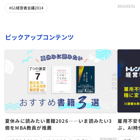
2015/03/31
#G1経営者会議2014
ピックアップコンテンツ
夏休みに読みたい書籍2026――いま読みたい3
雇用不安
冊をMBA教員が推薦
ぶ、AI
2026/08/07