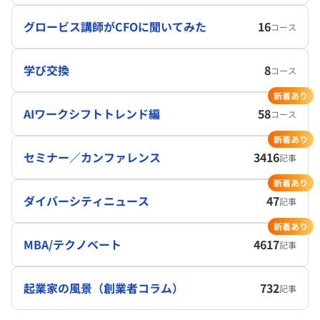
グロービス講師がCFOに聞いてみた
16
コース
学び交換
8
コース
新着あり
AIワークシフトトレンド編
58
コース
新着あり
セミナー／カンファレンス
3416
記事
新着あり
ダイバーシティニュース
47
記事
新着あり
MBA/テクノベート
4617
記事
起業家の風景（創業者コラム）
732
記事