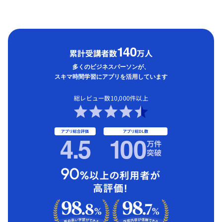
1
40
累計受講者数
万人
多くのビジネスパーソンが、
スキマ時間学習にアプリを活用しています
総レビュー数10,000件以上
アプリ総合評価
アプリ総DL数
4.5
1
00
万件
突破