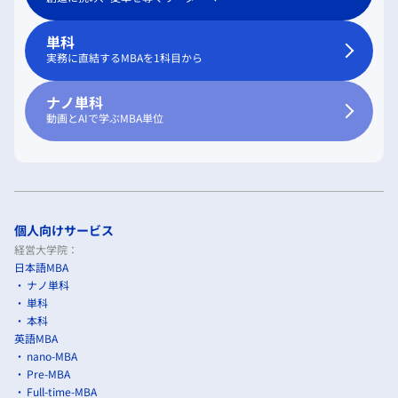
単科
実務に直結するMBAを1科目から
ナノ単科
動画とAIで学ぶMBA単位
個人向けサービス
経営大学院：
日本語MBA
ナノ単科
単科
本科
英語MBA
nano-MBA
Pre-MBA
Full-time-MBA