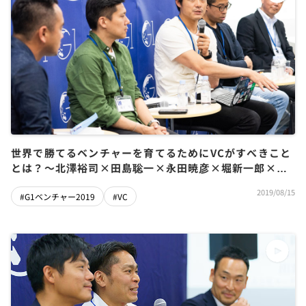
世界で勝てるベンチャーを育てるためにVCがすべきこと
とは？～北澤裕司×田島聡一×永田暁彦×堀新一郎×今
野穣
2019/08/15
#G1ベンチャー2019
#VC