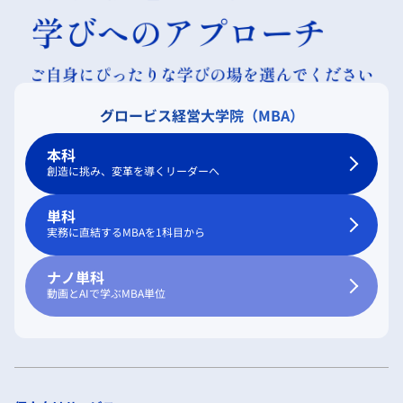
グロービス経営大学院（MBA）
本科
創造に挑み、変革を導くリーダーへ
単科
実務に直結するMBAを1科目から
ナノ単科
動画とAIで学ぶMBA単位