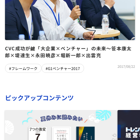
CVC成功が鍵「大企業×ベンチャー」の未来～笹本康太
郎×堤達生×永田暁彦×堀新一郎×出雲充
2017/08/22
#フレームワーク
#G1ベンチャー2017
ピックアップコンテンツ