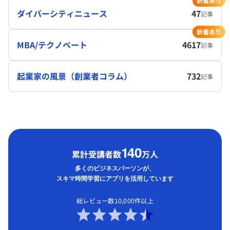
新着あり
ダイバーシティニュース
47
記事
新着あり
MBA/テクノベート
4617
記事
起業家の風景（創業者コラム）
732
記事
1
40
累計受講者数
万人
多くのビジネスパーソンが、
スキマ時間学習にアプリを活用しています
総レビュー数10,000件以上