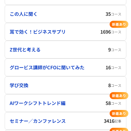
この人に聞く
35
コース
新着あり
耳で効く！ビジネスサプリ
1696
コース
Z世代と考える
9
コース
グロービス講師がCFOに聞いてみた
16
コース
学び交換
8
コース
新着あり
AIワークシフトトレンド編
58
コース
新着あり
セミナー／カンファレンス
3416
記事