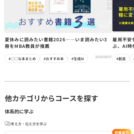
夏休みに読みたい書籍2026――いま読みたい3
雇用不安
冊をMBA教員が推薦
ぶ、AI
2026/08/07
#〇〇な本まとめ
#おすすめ本
#生成AI
#創造
他カテゴリからコースを探す
体系的に学ぶ
考え方・伝え方を学ぶ
新着あり