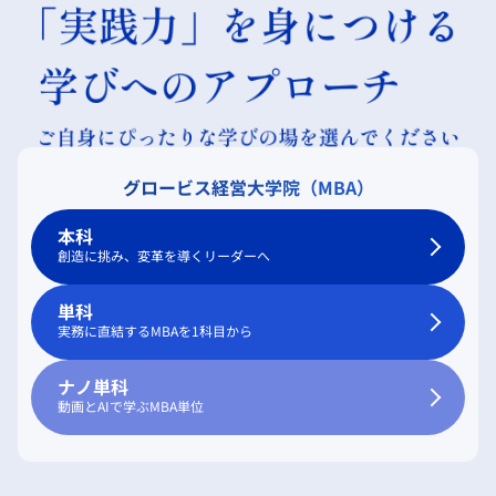
グロービス経営大学院（MBA）
本科
創造に挑み、変革を導くリーダーへ
単科
実務に直結するMBAを1科目から
ナノ単科
動画とAIで学ぶMBA単位