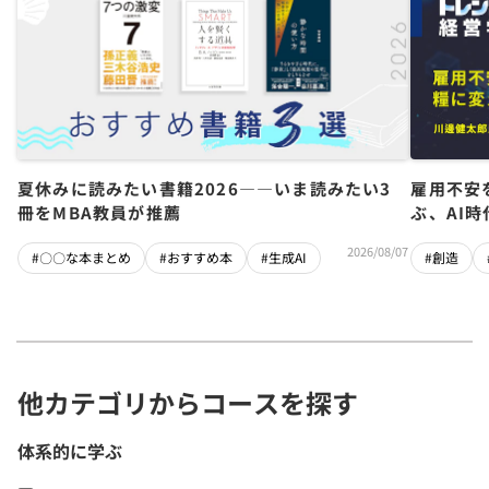
夏休みに読みたい書籍2026――いま読みたい3
雇用不安
冊をMBA教員が推薦
ぶ、AI
2026/08/07
#〇〇な本まとめ
#おすすめ本
#生成AI
#創造
他カテゴリからコースを探す
体系的に学ぶ