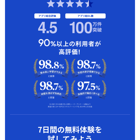
アプリ総合評価
アプリ総DL数
4.5
1
00
万件
突破
7日間の無料体験を
試してみよう