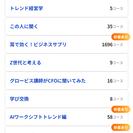
トレンド経営学
5
コース
この人に聞く
35
コース
新着あり
耳で効く！ビジネスサプリ
1696
コース
Z世代と考える
9
コース
グロービス講師がCFOに聞いてみた
16
コース
学び交換
8
コース
新着あり
AIワークシフトトレンド編
58
コース
新着あり