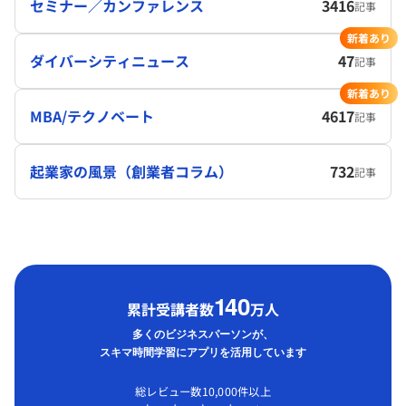
セミナー／カンファレンス
3416
記事
新着あり
ダイバーシティニュース
47
記事
新着あり
MBA/テクノベート
4617
記事
起業家の風景（創業者コラム）
732
記事
1
40
累計受講者数
万人
多くのビジネスパーソンが、
スキマ時間学習にアプリを活用しています
総レビュー数10,000件以上