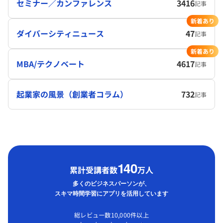
セミナー／カンファレンス
3416
記事
新着あり
ダイバーシティニュース
47
記事
新着あり
MBA/テクノベート
4617
記事
起業家の風景（創業者コラム）
732
記事
1
40
累計受講者数
万人
多くのビジネスパーソンが、
スキマ時間学習にアプリを活用しています
総レビュー数10,000件以上