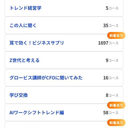
トレンド経営学
5
コース
この人に聞く
35
コース
新着あり
耳で効く！ビジネスサプリ
1697
コース
Z世代と考える
9
コース
グロービス講師がCFOに聞いてみた
16
コース
学び交換
8
コース
新着あり
AIワークシフトトレンド編
58
コース
新着あり