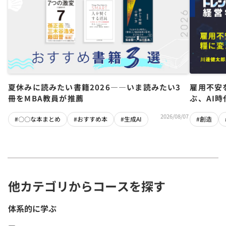
夏休みに読みたい書籍2026――いま読みたい3
雇用不安
冊をMBA教員が推薦
ぶ、AI
2026/08/07
#〇〇な本まとめ
#おすすめ本
#生成AI
#創造
他カテゴリからコースを探す
体系的に学ぶ