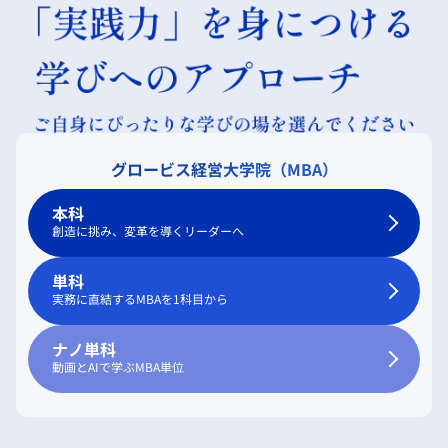
グロービス経営大学院（MBA）
本科
創造に挑み、変革を導くリーダーへ
単科
実務に直結するMBAを1科目から
ナノ単科
動画とAIで学ぶMBA単位