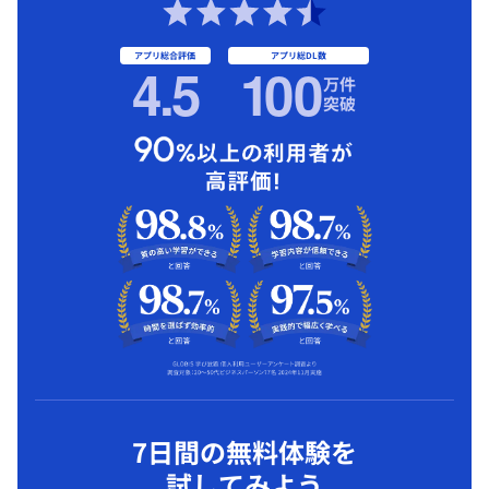
アプリ総合評価
アプリ総DL数
4.5
1
00
万件
突破
7日間の無料体験を
試してみよう