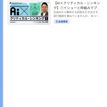
トの時間をやりくりするために、真っ先
【AI×クリティカル・シンキン
ル https://unlimited.globis.co.jp/ja/co
earch?tag=AI%E3%83%AF%E3%83%B
に削りがちなのが「睡眠」時間。 実は
urses/598f3254/ ※本コースは、AI時代
グ】①イシューと枠組みでプロ
C%E3%82%AF%E3%82%B7%E3%83%
今、日本社会は世界と比較して「最も眠
のビジネススキルを学ぶ「AIタレントシ
95%E3%83%88 ※本コースは、AIのマネ
ンプトを磨く
生成AIから期待する回答を引き出せず、
らない国」だということもわかってきて
フト」シリーズの一環として提供してい
ジメント活用を学ぶ「AIビジネスシフ
試行錯誤を重ねていませんか。 本コース
います。 慢性的な睡眠不足は、心身の健
ます。 https://unlimited.globis.co.jp/j
ト」シリーズの一環として提供していま
では、生成AI活用の質を高める鍵とし
康に悪影響なだけでなく、仕事のパフォ
会員限定
a/tags/AI%E3%82%BF%E3%83%AC%E
す。 ※本動画は、制作時点の情報に基づ
て、クリティカル・シンキングの視点か
ーマンスにも当然大きな影響を与え、社
3%83%B3%E3%83%88%E3%82%B7%E
き作成したものです（2026年2月制作）
らイシュー設定と枠組みを押さえる重要
会全体の経済損失につながります。 この
3%83%95%E3%83%88 ※本動画は、制
性を解説します。 目的に直結する問いの
コースでは、基本的な睡眠リテラシーを
作時点の情報に基づき作成したものです
立て方や、プロンプトに落とし込む際の
学んだ後の「問題解決編」として、「な
（2026年1月制作）
実践ポイントを具体例とともに学ぶこと
ぜ多くのビジネスパーソンは眠れないの
で、AIをより思考のパートナーとして活
か？」について解説していきます。 ▼本
用できるようになります。 生成AIを業務
コースで学べる主な内容 ・そもそも眠れ
で使い始めた方から、活用を一段深めた
ないことは何が問題なのか？ ・眠れなく
い方まで、再現性あるプロンプト設計を
なってしまう原因とは？ 睡眠不足の原因
身につけたい方におすすめの内容です。
は認知機能の問題にありました。 自身の
さらに学びを深めたい方は、こちらも合
睡眠不足に対し、正しく「気づき・理解
わせてご覧ください。 【AI×クリティカ
し・行動を変える」第一歩を踏み出しま
ル・シンキング】②AIの弱点との向き合
しょう。 ▼関連コース ・ビジネスパー
い方 https://unlimited.globis.co.jp/ja/c
ソンのための睡眠スキル ~リテラシー編
ourses/cdfe41e3/learn/steps/62198 ※
~ https://unlimited.globis.co.jp/ja/cour
本コースは、AI時代のビジネススキルを
ses/24575c03/learn/steps/53129 ・ビジ
学ぶ「AIタレントシフト」シリーズの一
ネスパーソンのための睡眠スキル ~問題
環として提供しています。 https://unli
解決編 後編 どうしたら眠れるのか？~ ht
mited.globis.co.jp/ja/tags/AI%E3%82%
tps://unlimited.globis.co.jp/ja/course
BF%E3%83%AC%E3%83%B3%E3%8
s/4ba981e9/learn/steps/62042 ※本動画
3%88%E3%82%B7%E3%83%95%E3%8
は、制作時点の情報に基づき作成したも
3%88 ※本動画は、制作時点の情報に基
のです（2025年12月制作）