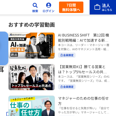
7日間
無料体験へ
おすすめの学習動画
AI BUSINESS SHIFT 第12回 機
能別戦略編：AIで加速する新規
事業の創出
本コースは、リーダー・マネージャー層
を対象に、AIのマネジメント活用・組織
活用を体系的に学ぶ 『AI BUSINESS SHI
会員限定
FTシリーズ（全12回）』の第12回で
す。 第12回「機能別戦略編：AIで加速す
る新規事業の創出」では、新規事業やス
【営業無双#1】勝てる営業と
耳
タートアップを取り巻く環境がどのよう
は？トップ5%セールスの共通
に変化しているのかを俯瞰し、新たな価
点
本コースは、「営業無双シリーズ」の#1
値創造と非連続な成長を生み出すため
です。 「営業無双シリーズ」では、成約
に、AI時代における事業機会の捉え方
率アップに向けて、お客様に選ばれ続け
や、成功確率を高めるための考え方につ
会員限定
る無双の営業になるための実践的な考え
いて学びます。 ■こんな方におすすめ
方やテクニックを紹介していきます。
・新規事業開発やスタートアップ創出に
（#2以降は順次公開） 本コースでは、
マネジャーのための仕事の任せ
携わるリーダー・マネージャーの方 ・AI
「勝てる営業とは？トップ5%セールス
方
を活用して事業創出のスピードや成功確
の共通点」をテーマに BtoBでお客様に
率を高めたい方 ・AI時代における新規事
「仕事を任せると失敗が怖い」「自分で
選ばれる営業の役割 トップ5％のセール
業リーダーの役割やマインドセットを学
やった方が早い」マネージャーとしてメ
スに共通する行動や考え方 成果につなが
びたい方 ■AIシフトシリーズとは？ 『AI