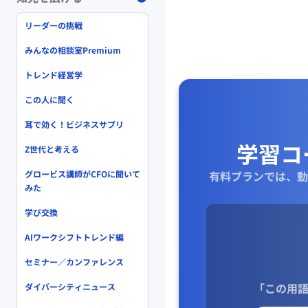
リーダーの挑戦
みんなの相談室Premium
トレンド経営学
この人に聞く
耳で効く！ビジネスサプリ
学習コ
Z世代と考える
グロービス講師がCFOに聞いて
有料プランでは、動
みた
学び交換
AIワークシフトトレンド編
セミナー／カンファレンス
「この用語
ダイバーシティニュース