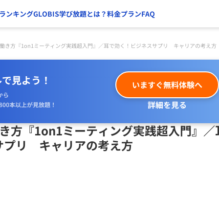
ランキング
GLOBIS学び放題とは？
料金プラン
FAQ
の働き方『1on1ミーティング実践超入門』／耳で効く！ビジネスサプリ キャリアの考え方
ルで見よう！
いますぐ無料体験へ
から
詳細を見る
800本以上が見放題！
き方『1on1ミーティング実践超入門』／
サプリ キャリアの考え方