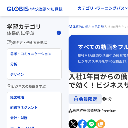
カテゴリ
ラーニングパス
学習カテゴリ
体系的に学ぶ
自己啓発
入社1年目から
体系的に学ぶ
考え方・伝え方を学ぶ
すべての動画をフ
思考・コミュニケーション
現役MBA講師や活躍中の経営者
ビジネススキルを学べる動画17,
分析
入社1年目からの働
デザイン
で効く！ビジネス
ビジネスの基礎を学ぶ
経営戦略
会員限定
6分
組織マネジメント
自己啓発
知見録 Premium
会計・財務
マーケティング