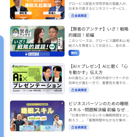
で起こりがちな事例をもとに、相手の思
締役）
グロービス経営大学院学長の堀義人が、
や効率化といった現場レベルのAI活用だ
考と行動を引き出す関わり方を学びま
日本を代表するビジネスリーダーに5つ
けでなく、いかにして経営や戦略に貢献
す。 また、代表的なコーチングのフレー
の質問（能力開発／挑戦／試練／仲間／
する存在へと進化していくのかについて
会員限定
ムワークである「GROWモデル」を取り
志）を投げかけ、その人生哲学を解き明
考えを深め、学んでいきます。 ■こんな
上げ、どのような問いかけによって相手
かします。第5回目のゲストは、サイバ
方におすすめ ・人事・総務・労務・経
の主体性を引き出していくのかを、わか
ーエージェント代表取締役の藤田晋氏。
【賢者のアンテナ】いざ！戦略
理・情シスなど、バックオフィス部門を
りやすく解説します。 メンバーとの対話
起業の理由、経営をどうやって学んだ
率いるリーダー・マネージャーの方 ・バ
的雑談！前編
を、成長を促す機会へと変えていく。そ
か、アメーバブログ・ABEMAの立ち上
ックオフィス業務へのAI活用やDX推進を
このシリーズは、グロービス講師本山 裕
の第一歩としておすすめのコースです。
げ、経営チームづくりについてなど聞い
担っている方 ・AI時代におけるバックオ
輔さんを賢者としてお迎えし、巷のあり
コース内で紹介している「傾聴力」を深
ていきます。（肩書きは2020年12月11
フィスの役割や戦略のあり方を考えたい
とあらゆるものを独自の視点で紐解き、
めたい方は、こちらも合わせてご覧くだ
日撮影当時のもの） 藤田 晋 サイバー
無料
方 ■AIシフトシリーズとは？ 『AI BUSI
さい。 ・傾聴力 ~リーダーのための聴く
皆様の学びの意欲を刺激するコンテンツ
エージェント 代表取締役 堀 義人 グ
NESS SHIFTシリーズ』は以下の3部構成
技術~（基礎編） https://unlimited.glob
です。 毎月第2・第4水曜日の朝7時に定
ロービス経営大学院 学長 グロービ
で設計された全12回のシリーズです。
is.co.jp/ja/courses/fe285262/learn/step
期配信されます。 取り上げて欲しいご質
【AI×プレゼン】AIと磨く「心
ス・キャピタル・パートナーズ 代表パ
（順次公開） https://unlimited.globis.c
s/59808 ・傾聴力 ~リーダーのための聴
問やテーマ、感想を随時受け付けていま
を動かす」伝え方
ートナー
o.jp/ja/tags/AI%E3%83%93%E3%82%B
く技術~（実践編） https://unlimited.gl
す。 グーグルフォーム（https://forms.g
AIの進化によって資料作成やリサーチの
8%E3%83%8D%E3%82%B9%E3%82%
obis.co.jp/ja/courses/01d24a39/learn/s
le/qqoBYuRUmUYz4scC6） または グ
効率化が進む一方で、重要性を増すのが
B7%E3%83%95%E3%83%88 ・基礎編
teps/59813 ※本動画は、制作時点の情
ロ放題編集部員のX（https://x.com/mai
「伝える力」です。本コースでは、AI時
（第1回〜3回）：リーダーやマネージャ
報に基づき作成したものです（2026年6
rakobayashi） まで、ぜひご要望をお
会員限定
代のプレゼンに求められるデリバリース
ーに求められる、AI時代の基礎的なリテ
月制作）
寄せください。 ※本動画は、制作時点の
キルについて解説します。 自分の伝え方
ラシーの強化を目的としたコース ・マネ
情報に基づき作成したものです（2026年
を客観的に評価し、改善できるAI活用法
ジメント編（第4回〜7回）：AI時代のリ
ビジネスパーソンのための睡眠
6月制作）
も紹介。大事な場面で「心を動かす」プ
ーダーシップや組織変革を中心に学ぶコ
スキル ~問題解決編 前編 なぜ眠
レゼンをしたい方におすすめです。関連
ース ・機能別戦略編（第8回〜12回）：
れないのか？~
「仕事が終わらないから睡眠時間を少し
コース「プレゼンテーションスキル」も
AI時代における機能別での戦略のあり方
削ろう…」「業務時間中なかなか集中で
併せてご覧ください。 ▼プレゼン動画分
を中心に学ぶコース より実践的なAIツー
きない…」「毎日朝起きるのがつら
析プロンプト（辛口） https://hodai.glo
ルの活用法について学びたい方は『AI W
会員限定
い…」。 あなたはこのような経験をした
bis.co.jp/learning_documents/6f976cd
ORK SHIFTシリーズ』をご視聴くださ
ことはありませんか？ 仕事やプライベー
a ▼関連動画：プレゼンテーションスキ
い。 https://unlimited.globis.co.jp/ja/s