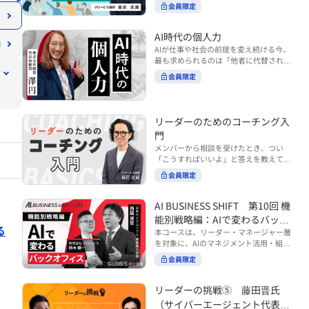
ンバーやチームの力を引き出しながら成
る実践的なポイント などを解説します。
会員限定
BUSINESS SHIFTシリーズ』は以下の3
果を上げるには、どのように仕事を任せ
◾️こんな方におすすめ 提案しても顧客に
部構成で設計された全12回のシリーズで
ていけば良いのでしょうか？ 変化の激し
響かず、「いい話だった」で終わる商談
す。（順次公開） https://unlimited.glo
い時代において、マネージャーとして成
AI時代の個人力
が多い方 顧客の本当の課題や決裁者の判
bis.co.jp/ja/tags/AI%E3%83%93%E3%8
果を上げ続けるためには、メンバーの個
AIが仕事や社会の前提を変え続ける今、
断基準をつかみきれず、案件が前に進ま
2%B8%E3%83%8D%E3%82%B9%E3%
性や特性を理解し、それに合わせた効果
最も求められるのは「他者に代替されな
ない方 再現性のある営業テクニックを身
82%B7%E3%83%95%E3%83%88 ・基
的な任せ方を身につけることが重要で
い個としての力」“個人力”です。 本コー
につけたい方 ※本動画は、制作時点の情
礎編（第1回〜3回）：リーダーやマネー
会員限定
す。このコースでは、ソーシャルスタイ
スでは、澤円氏の著書『個人力』をもと
報に基づき作成したものです（2026年7
ジャーに求められる、AI時代の基礎的な
ル理論を活用してメンバーごとに最適な
に、AI時代をしなやかに生き抜くための
月制作）
リテラシーの強化を目的としたコース ・
アプローチを学びます。「任せる力」を
「前向きな自己中戦略」を学びます。 テ
マネジメント編（第4回〜7回）：AI時代
高めることで、チーム全体の成長を促進
ーマは、「Being（ありたい自分）」を
リーダーのためのコーチング入
のリーダーシップや組織変革を中心に学
し、自身のリーダーシップを発揮できる
中心に据え、自ら考え（Think）、変化
ぶコース ・機能別戦略編（第8回〜12
ようになっていきます。 ※本動画は、制
門
し（Transform）、協働する（Collabor
回）：AI時代における機能別での戦略の
作時点の情報に基づき作成したものです
メンバーから相談を受けたとき、つい
ate）ことで、自分らしい価値を発揮し
あり方を中心に学ぶコース より実践的な
（2024年12月制作）
「こうすればいいよ」と答えを教えてし
ていくこと。 リスキリングやAI活用が叫
AIツールの活用法について学びたい方は
まう。 あるいは、「自分で考えてほし
ばれる今こそ、スキルより先に“自分の
会員限定
『AI WORK SHIFTシリーズ』をご視聴く
い」と思うあまり、すべて任せきりにし
軸”を問うことが重要です。 あなたは何
ださい。 https://unlimited.globis.co.j
てしまう。 メンバーの成長機会を確保し
を大切にし、どんな未来を描きたいの
p/ja/search?tag=AI%E3%83%AF%E3%8
つつ、自律的に仕事を進めてもらうため
AI BUSINESS SHIFT 第10回 機
か？ このコースは、あなたが“ありたい
3%BC%E3%82%AF%E3%82%B7%E3%
にはどうすればよいのか。 こうした悩み
自分”として生き、キャリアをデザイン
能別戦略編：AIで変わるバック
83%95%E3%83%88 ※本コースは、AIの
に直面するリーダー・マネージャーの方
していくための思考と行動のガイドにな
る
マネジメント活用を学ぶ「AIビジネスシ
オフィス
本コースは、リーダー・マネージャー層
は多いのではないでしょうか。 変化が激
ります。 ※本動画は、制作時点の情報に
フト」シリーズの一環として提供してい
を対象に、AIのマネジメント活用・組織
しく、正解のない現代においては、指示
基づき作成したものです（2025年11月
ます。 ※本動画は、制作時点の情報に基
活用を体系的に学ぶ 『AI BUSINESS SHI
や助言にとどまらず、メンバーの思考を
会員限定
制作）
づき作成したものです（2026年03月制
FTシリーズ（全12回）』の第10回で
引き出し、自律的な行動を促す「コーチ
作）
す。 第10回「機能別戦略編：AIで変わる
ングスキル」の重要性が高まっていま
バックオフィス」では、人事・総務・労
リーダーの挑戦⑤ 藤田晋氏
す。 本コースでは、基礎的なコーチング
務・経理・情報システムなどのバックオ
の考え方を押さえたうえで、実際の職場
（サイバーエージェント代表取
フィス領域において、定型業務の自動化