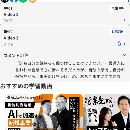
01
Video 1
00:02
02
Video 2
04:19
17件
コメント
「誰も自分の気持ちを傷つけることはできない。」最近人に
言われた言葉で心が折れそうだったが、自分の感情も自分の
選択だから、事実だけを受け止め、おちこまずに前向きな気
持ちで対応しようと思えた。
おすすめの学習動画
また、「やらないことを選択する。」も大事な事だと思う。
ぜひ、読んでみたい。