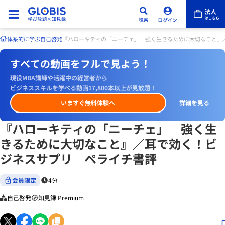
体系的に学ぶ
自己啓発
『ハローキティの「ニーチェ」 強く生きるために大切なこと』
すべての動画をフルで見よう！
現役MBA講師や活躍中の経営者から
ビジネススキルを学べる動画17,800本以上が見放題！
いますぐ無料体験へ
詳細を見る
『ハローキティの「ニーチェ」 強く生
きるために大切なこと』／耳で効く！ビ
ジネスサプリ ペライチ書評
会員限定
4分
自己啓発
知見録 Premium