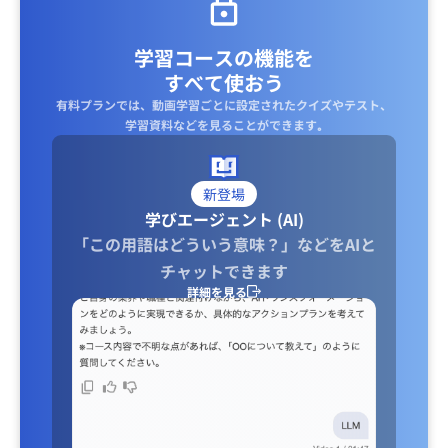
学習コースの機能を
すべて使おう
有料プランでは、動画学習ごとに設定されたクイズやテスト、
学習資料などを見ることができます｡
新登場
学びエージェント (AI)
「この用語はどういう意味？」などをAIと
チャットできます
詳細を見る